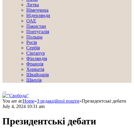
Литва
Німеччина
Нідерлянди
ОАЕ
Пакистан
Португалія
Польща
Росія
Сербія
Сінґапур
Фінляндія
Франція
Хорватія
Швайцарія
Швеція
You are at:
Home
»
З редакційної пошти
»
Президентські дебати
July 4, 2024 10:31 am
Президентські дебати