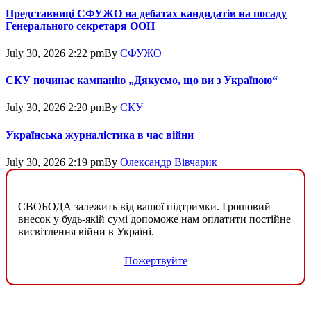
Представниці СФУЖО на дебатах кандидатів на посаду
Генерального секретаря ООН
July 30, 2026 2:22 pm
By
СФУЖО
СКУ починає кампанію „Дякуємо, що ви з Україною“
July 30, 2026 2:20 pm
By
СКУ
Українська журналістика в час війни
July 30, 2026 2:19 pm
By
Олександр Вівчарик
СВОБОДА залежить від вашої підтримки. Грошовий
внесок у будь-якій сумі допоможе нам оплатити постійне
висвітлення війни в Україні.
Пожертвуйте