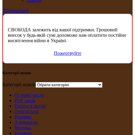
Швеція
Підпишіться
СВОБОДА залежить від вашої підтримки. Грошовий
внесок у будь-якій сумі допоможе нам оплатити постійне
висвітлення війни в Україні.
Пожертвуйте
Категорії новин
Категорії новин
Останні числа
PDF архів
Пошук в архіві
Передплата
Рекляма
Альманахи
Веселка
Книжки