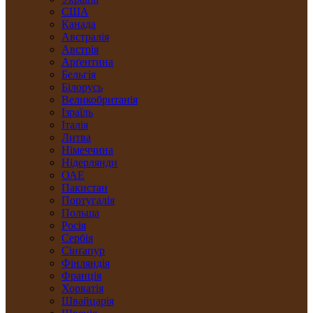
США
Канада
Австралія
Австрія
Арґентина
Бельгія
Білорусь
Великобританія
Ізраїль
Італія
Литва
Німеччина
Нідерлянди
ОАЕ
Пакистан
Португалія
Польща
Росія
Сербія
Сінґапур
Фінляндія
Франція
Хорватія
Швайцарія