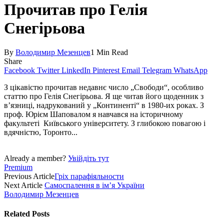
Прочитав про Гелія
Снегірьова
By
Володимир Мезенцев
1 Min Read
Share
Facebook
Twitter
LinkedIn
Pinterest
Email
Telegram
WhatsApp
З цікавістю прочитав недавнє число „Свободи“, особливо
статтю про Гелія Снегірьова. Я ще читав його щоденник з
в’язниці, надрукований у „Континенті“ в 1980-их роках. З
проф. Юрієм Шаповалом я навчався на історичному
факультеті Київсь­кого університету. З глибокою повагою і
вдячністю, Торонто...
Already a member?
Увійдіть тут
Premium
Previous Article
Гріх парафіяльности
Next Article
Самоспалення в ім’я України
Володимир Мезенцев
Related
Posts