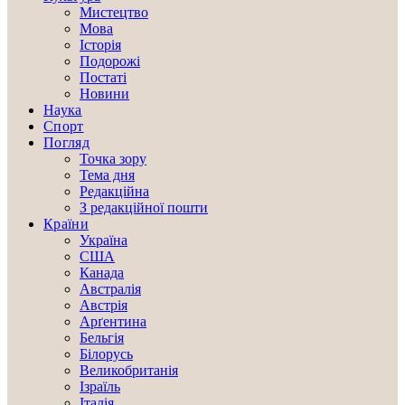
Мистецтво
Мова
Історія
Подорожі
Постаті
Новини
Наука
Спорт
Погляд
Точка зору
Тема дня
Редакційна
З редакційної пошти
Країни
Україна
США
Канада
Австралія
Австрія
Арґентина
Бельгія
Білорусь
Великобританія
Ізраїль
Італія