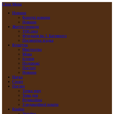
Close Menu
Новини
Короткі новини
Новини
Життя громади
УНСоюз
Фундація ім. І. Багряного
Посмертна згадка
Культура
Мистецтво
Мова
Історія
Подорожі
Постаті
Новини
Наука
Спорт
Погляд
Точка зору
Тема дня
Редакційна
З редакційної пошти
Країни
Україна