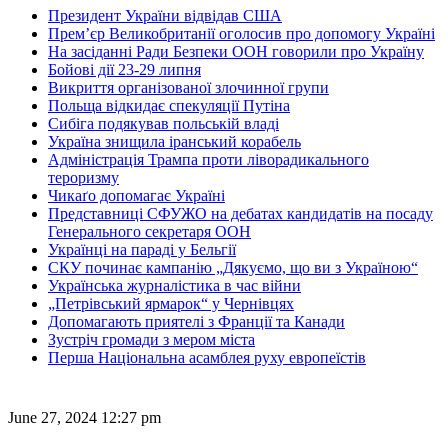
Президент України відвідав США
Прем’єр Великобританії оголосив про допомогу Україні
На засіданні Ради Безпеки ООН говорили про Україну
Бойові дії 23-29 липня
Викриття організованої злочинної групи
Польща відкидає спекуляції Путіна
Сибіга подякував польській владі
Україна знищила іранський корабель
Адміністрація Трампа проти ліворадикального
тероризму
Чикаґо допомагає Україні
Представниці СФУЖО на дебатах кандидатів на посаду
Генерального секретаря ООН
Українці на параді у Бельгії
СКУ починає кампанію „Дякуємо, що ви з Україною“
Українська журналістика в час війни
„Петрівський ярмарок“ у Чернівцях
Допомагають приятелі з Франції та Канади
Зустріч громади з мером міста
Перша Національна асамблея руху европеїстів
June 27, 2024 12:27 pm