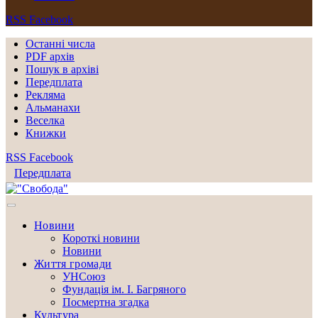
RSS
Facebook
Останні числа
PDF архів
Пошук в архіві
Передплата
Рекляма
Альманахи
Веселка
Книжки
RSS
Facebook
Передплата
Новини
Короткі новини
Новини
Життя громади
УНСоюз
Фундація ім. І. Багряного
Посмертна згадка
Культура