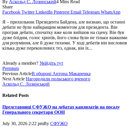
By
Аскольд С. Лозинський
4 Mins Read
Share
Facebook
Twitter
LinkedIn
Pinterest
Email
Telegram
WhatsApp
Я – прихильник Президента Бай­дена, але визнаю, що останні
дебати не були найкращим моментом для президента. Він
програв дебати, спочатку вже коли вийшов на сцену. Він був
дуже блідим, голос хрипів, його слова були не тільки важкими
для розуміння, але й дуже тихими. У ході дебатів він висловив
кілька дуже переконливих тез, однак, він їх...
Already a member?
Увійдіть тут
Premium
Previous Article
В обороні Антона Макаренка
Next Article
Нагородили польського вченого
Аскольд С. Лозинський
Related
Posts
Представниці СФУЖО на дебатах кандидатів на посаду
Генерального секретаря ООН
July 30, 2026 2:22 pm
By
СФУЖО