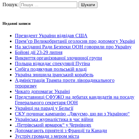
Пошук:
Недавні записи
Президент України відвідав США
Прем’єр Великобританії оголосив про допомогу Україні
На засіданні Ради Безпеки ООН говорили про Україну
Бойові дії 23-29 липня
Викриття організованої злочинної групи
Польща відкидає спекуляції Путіна
Сибіга подякував польській владі
Україна знищила іранський корабель
Адміністрація Трампа проти ліворадикального
тероризму
Чикаґо допомагає Україні
Представниці СФУЖО на дебатах кандидатів на посаду
Генерального секретаря ООН
Українці на параді у Бельгії
СКУ починає кампанію „Дякуємо, що ви з Україною“
Українська журналістика в час війни
„Петрівський ярмарок“ у Чернівцях
Допомагають приятелі з Франції та Канади
Зустріч громади з мером міста