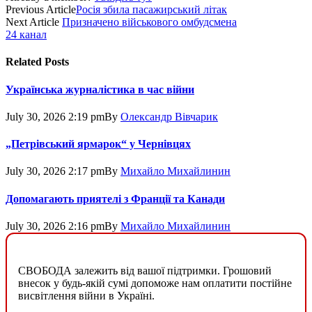
Previous Article
Росія збила пасажирський літак
Next Article
Призначено військового омбудсмена
24 канал
Related
Posts
Українська журналістика в час війни
July 30, 2026 2:19 pm
By
Олександр Вівчарик
„Петрівський ярмарок“ у Чернівцях
July 30, 2026 2:17 pm
By
Михайло Михайлинин
Допомагають приятелі з Франції та Канади
July 30, 2026 2:16 pm
By
Михайло Михайлинин
СВОБОДА залежить від вашої підтримки. Грошовий
внесок у будь-якій сумі допоможе нам оплатити постійне
висвітлення війни в Україні.