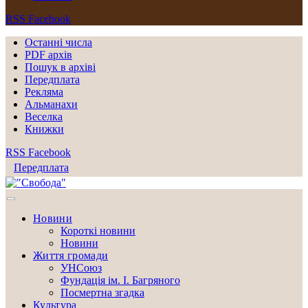
RSS
Facebook
Останні числа
PDF архів
Пошук в архіві
Передплата
Рекляма
Альманахи
Веселка
Книжки
RSS
Facebook
Передплата
Новини
Короткі новини
Новини
Життя громади
УНСоюз
Фундація ім. І. Багряного
Посмертна згадка
Культура