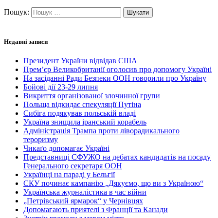
Пошук:
Недавні записи
Президент України відвідав США
Прем’єр Великобританії оголосив про допомогу Україні
На засіданні Ради Безпеки ООН говорили про Україну
Бойові дії 23-29 липня
Викриття організованої злочинної групи
Польща відкидає спекуляції Путіна
Сибіга подякував польській владі
Україна знищила іранський корабель
Адміністрація Трампа проти ліворадикального
тероризму
Чикаґо допомагає Україні
Представниці СФУЖО на дебатах кандидатів на посаду
Генерального секретаря ООН
Українці на параді у Бельгії
СКУ починає кампанію „Дякуємо, що ви з Україною“
Українська журналістика в час війни
„Петрівський ярмарок“ у Чернівцях
Допомагають приятелі з Франції та Канади