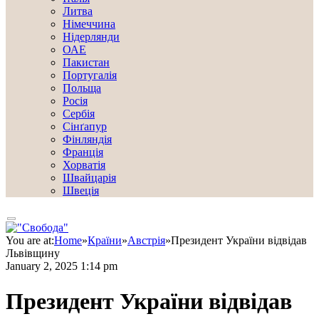
Литва
Німеччина
Нідерлянди
ОАЕ
Пакистан
Португалія
Польща
Росія
Сербія
Сінґапур
Фінляндія
Франція
Хорватія
Швайцарія
Швеція
You are at:
Home
»
Країни
»
Австрія
»
Президент України відвідав
Львівщину
January 2, 2025 1:14 pm
Президент України відвідав