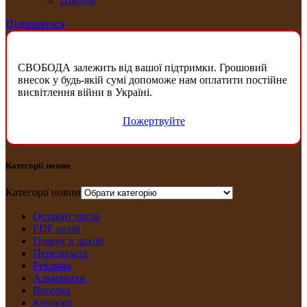
Швеція
Підпишіться
СВОБОДА залежить від вашої підтримки. Грошовий
внесок у будь-якій сумі допоможе нам оплатити постійне
висвітлення війни в Україні.
Пожертвуйте
Категорії новин
Категорії новин
Останні числа
PDF архів
Пошук в архіві
Передплата
Рекляма
Альманахи
Веселка
Книжки