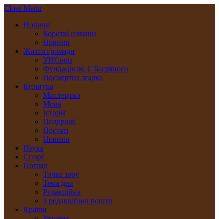
Close Menu
Новини
Короткі новини
Новини
Життя громади
УНСоюз
Фундація ім. І. Багряного
Посмертна згадка
Культура
Мистецтво
Мова
Історія
Подорожі
Постаті
Новини
Наука
Спорт
Погляд
Точка зору
Тема дня
Редакційна
З редакційної пошти
Країни
Україна