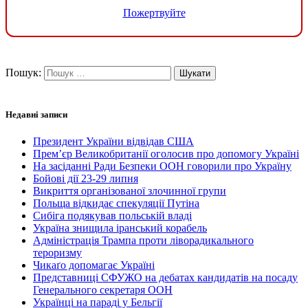
Пожертвуйте
Пошук:
Недавні записи
Президент України відвідав США
Прем’єр Великобританії оголосив про допомогу Україні
На засіданні Ради Безпеки ООН говорили про Україну
Бойові дії 23-29 липня
Викриття організованої злочинної групи
Польща відкидає спекуляції Путіна
Сибіга подякував польській владі
Україна знищила іранський корабель
Адміністрація Трампа проти ліворадикального
тероризму
Чикаґо допомагає Україні
Представниці СФУЖО на дебатах кандидатів на посаду
Генерального секретаря ООН
Українці на параді у Бельгії