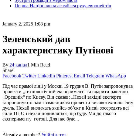
Зустріч громади з мером міста
Перша Національна асамблея руху европеїстів
January 2, 2025 1:08 pm
Зеленський дав
характеристику Путінові
By
24 канал
1 Min Read
Share
Facebook
Twitter
LinkedIn
Pinterest
Email
Telegram
WhatsApp
Під час прямої лінії у Москві 19 грудня В. Путін запропонував
провести „технологічний експеримент“ та вдарити ракетою
„Орєшнік“ по Києву. Він сказав: „Нехай західні експерти
запропонують нам і замовникам провести високотехнологічну
дуель. Нехай визначать якийсь об’єкт в Києві, зосередять всі
сили ППО і нехай подивляться, що буде. Ми до такого
експерименту готові. Для нас буде...
Already a member?
Увійдіть тут