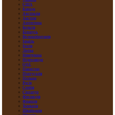
США
Канада
Австралія
Австрія
Арґентина
Бельгія
Білорусь
Великобританія
Ізраїль
Італія
Литва
Німеччина
Нідерлянди
ОАЕ
Пакистан
Португалія
Польща
Росія
Сербія
Сінґапур
Фінляндія
Франція
Хорватія
Швайцарія