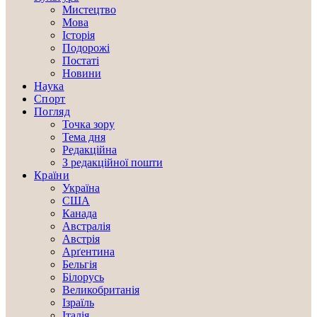
Мистецтво
Мова
Історія
Подорожі
Постаті
Новини
Наука
Спорт
Погляд
Точка зору
Тема дня
Редакційна
З редакційної пошти
Країни
Україна
США
Канада
Австралія
Австрія
Арґентина
Бельгія
Білорусь
Великобританія
Ізраїль
Італія