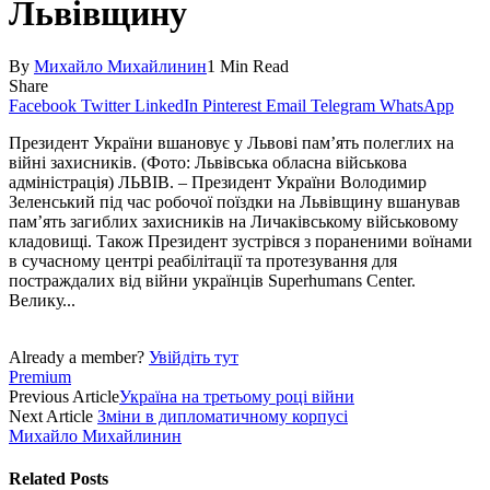
Львівщину
By
Михайло Михайлинин
1 Min Read
Share
Facebook
Twitter
LinkedIn
Pinterest
Email
Telegram
WhatsApp
Президент України вшановує у Львові пам’ять полеглих на
війні захисників. (Фото: Львівська обласна військова
адміністрація) ЛЬВІВ. – Президент України Воло­димир
Зеленський під час робочої поїздки на Львівщину вшанував
пам’ять загиблих захисників на Лича­ківському військовому
кладовищі. Також Президент зустрівся з пораненими воїнами
в сучасному центрі реабілітації та протезування для
постраждалих від війни українців Superhumans Center.
Велику...
Already a member?
Увійдіть тут
Premium
Previous Article
Україна на третьому році війни
Next Article
Зміни в дипломатичному корпусі
Михайло Михайлинин
Related
Posts