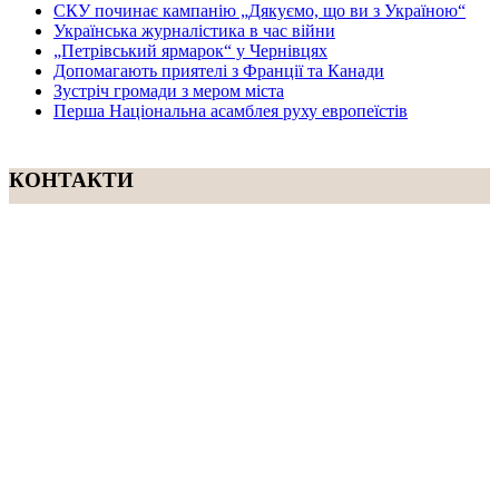
СКУ починає кампанію „Дякуємо, що ви з Україною“
Українська журналістика в час війни
„Петрівський ярмарок“ у Чернівцях
Допомагають приятелі з Франції та Канади
Зустріч громади з мером міста
Перша Національна асамблея руху европеїстів
КОНТАКТИ
☎ (973) 292-9800 x 3040
Редактор
Адміністрація
Передплата
Рекляма
Вебмайстер
„СВОБОДА“ – ГАЗЕТА УКРАЇНСЬКОЇ
ГРОМАДИ В АМЕРИЦІ
„СВОБОДА“ заснована у 1893 році в США і є найстаршою у
світі україномовною газетою що видається безперервно. Від
1921 року до 1998 року була єдиним поза Україною щоденним