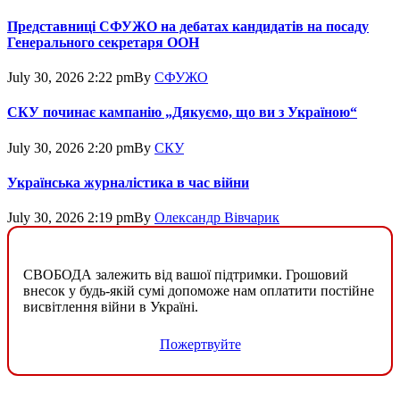
Представниці СФУЖО на дебатах кандидатів на посаду
Генерального секретаря ООН
July 30, 2026 2:22 pm
By
СФУЖО
СКУ починає кампанію „Дякуємо, що ви з Україною“
July 30, 2026 2:20 pm
By
СКУ
Українська журналістика в час війни
July 30, 2026 2:19 pm
By
Олександр Вівчарик
СВОБОДА залежить від вашої підтримки. Грошовий
внесок у будь-якій сумі допоможе нам оплатити постійне
висвітлення війни в Україні.
Пожертвуйте