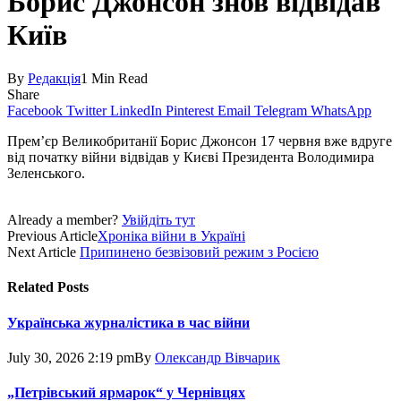
Борис Джонсон знов відвідав
Київ
By
Редакція
1 Min Read
Share
Facebook
Twitter
LinkedIn
Pinterest
Email
Telegram
WhatsApp
Прем’єр Великобританії Борис Джонсон 17 червня вже вдруге
від початку війни відвідав у Києві Президента Володимира
Зеленського.
Already a member?
Увійдіть тут
Previous Article
Хроніка війни в Україні
Next Article
Припинено безвізовий режим з Росією
Related
Posts
Українська журналістика в час війни
July 30, 2026 2:19 pm
By
Олександр Вівчарик
„Петрівський ярмарок“ у Чернівцях