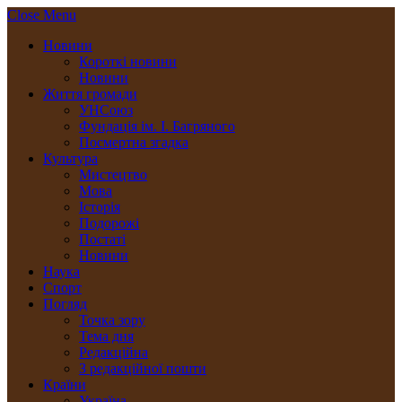
Close Menu
Новини
Короткі новини
Новини
Життя громади
УНСоюз
Фундація ім. І. Багряного
Посмертна згадка
Культура
Мистецтво
Мова
Історія
Подорожі
Постаті
Новини
Наука
Спорт
Погляд
Точка зору
Тема дня
Редакційна
З редакційної пошти
Країни
Україна