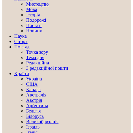
Мистецтво
Мова
Історія
Подорожі
Постаті
Новини
Наука
Спорт
Погляд
Точка зору
Тема дня
Редакційна
З редакційної пошти
Країни
Україна
США
Канада
Австралія
Австрія
Арґентина
Бельгія
Білорусь
Великобританія
Ізраїль
Італія