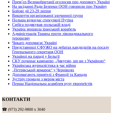
Прем’єр Великобританії оголосив про допомогу Україні
На засіданні Ради Безпеки ООН говорили про Україну
Бойові дії 23-29 липня
Викриття організованої злочинної групи
Польща відкидає спекуляції Путіна
Сибіга подякував польській владі
Україна знищила іранський корабель
Адміністрація Трампа проти ліворадикального
тероризму
Чикаґо допомагає Україні
Представниці СФУЖО на дебатах кандидатів на посаду
Генерального секретаря ООН
Українці на параді у Бельгії
СКУ починає кампанію „Дякуємо, що ви з Україною“
Українська журналістика в час війни
„Петрівський ярмарок“ у Чернівцях
Допомагають приятелі з Франції та Канади
Зустріч громади з мером міста
Перша Національна асамблея руху европеїстів
КОНТАКТИ
☎ (973) 292-9800 x 3040