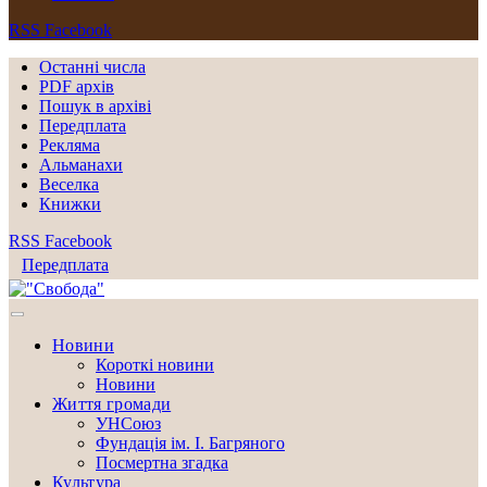
RSS
Facebook
Останні числа
PDF архів
Пошук в архіві
Передплата
Рекляма
Альманахи
Веселка
Книжки
RSS
Facebook
Передплата
Новини
Короткі новини
Новини
Життя громади
УНСоюз
Фундація ім. І. Багряного
Посмертна згадка
Культура