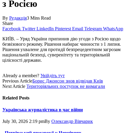
з Росією
By
Редакція
3 Mins Read
Share
Facebook
Twitter
LinkedIn
Pinterest
Email
Telegram
WhatsApp
КИЇВ. – Уряд України припинив дію угоди з Росією щодо
безвізового режиму. Рішення набирає чинности з 1 липня.
Рішення ухвалене для протидії безпрецедентним загрозам
національній безпеці, суверенітету та територіяльній
цілісності держави.
Already a member?
Увійдіть тут
Previous Article
Борис Джонсон знов відвідав Київ
Next Article
Територіяльних поступок не вимагали
Related
Posts
Українська журналістика в час війни
July 30, 2026 2:19 pm
By
Олександр Вівчарик
„Петрівський ярмарок“ у Чернівцях