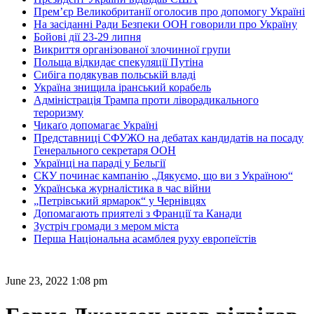
Прем’єр Великобританії оголосив про допомогу Україні
На засіданні Ради Безпеки ООН говорили про Україну
Бойові дії 23-29 липня
Викриття організованої злочинної групи
Польща відкидає спекуляції Путіна
Сибіга подякував польській владі
Україна знищила іранський корабель
Адміністрація Трампа проти ліворадикального
тероризму
Чикаґо допомагає Україні
Представниці СФУЖО на дебатах кандидатів на посаду
Генерального секретаря ООН
Українці на параді у Бельгії
СКУ починає кампанію „Дякуємо, що ви з Україною“
Українська журналістика в час війни
„Петрівський ярмарок“ у Чернівцях
Допомагають приятелі з Франції та Канади
Зустріч громади з мером міста
Перша Національна асамблея руху европеїстів
June 23, 2022 1:08 pm