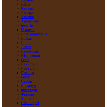
США
Канада
Австралія
Австрія
Арґентина
Бельгія
Білорусь
Великобританія
Ізраїль
Італія
Литва
Німеччина
Нідерлянди
ОАЕ
Пакистан
Португалія
Польща
Росія
Сербія
Сінґапур
Фінляндія
Франція
Хорватія
Швайцарія