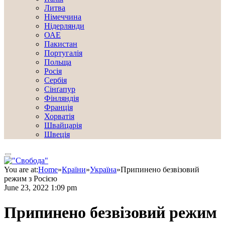
Литва
Німеччина
Нідерлянди
ОАЕ
Пакистан
Португалія
Польща
Росія
Сербія
Сінґапур
Фінляндія
Франція
Хорватія
Швайцарія
Швеція
You are at:
Home
»
Країни
»
Україна
»
Припинено безвізовий
режим з Росією
June 23, 2022 1:09 pm
Припинено безвізовий режим