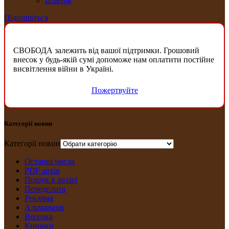
Швеція
Підпишіться
СВОБОДА залежить від вашої підтримки. Грошовий
внесок у будь-якій сумі допоможе нам оплатити постійне
висвітлення війни в Україні.
Пожертвуйте
Категорії новин
Категорії новин
Останні числа
PDF архів
Пошук в архіві
Передплата
Рекляма
Альманахи
Веселка
Книжки