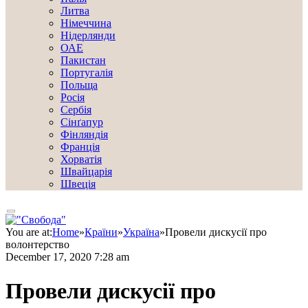
Литва
Німеччина
Нідерлянди
ОАЕ
Пакистан
Португалія
Польща
Росія
Сербія
Сінґапур
Фінляндія
Франція
Хорватія
Швайцарія
Швеція
You are at:
Home
»
Країни
»
Україна
»
Провели дискусії про
волонтерство
December 17, 2020 7:28 am
Провели дискусії про