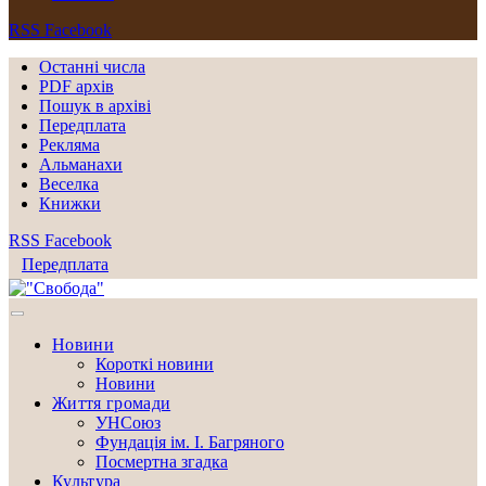
RSS
Facebook
Останні числа
PDF архів
Пошук в архіві
Передплата
Рекляма
Альманахи
Веселка
Книжки
RSS
Facebook
Передплата
Новини
Короткі новини
Новини
Життя громади
УНСоюз
Фундація ім. І. Багряного
Посмертна згадка
Культура