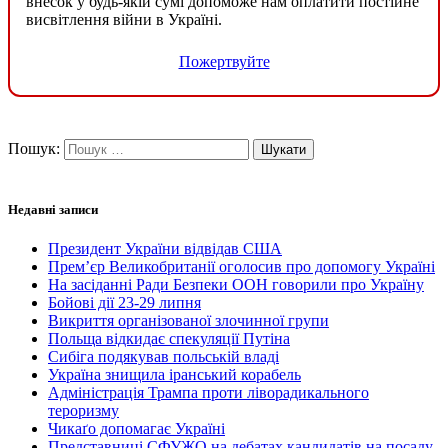
внесок у будь-якій сумі допоможе нам оплатити постійне
висвітлення війни в Україні.
Пожертвуйте
Пошук:
Недавні записи
Президент України відвідав США
Прем’єр Великобританії оголосив про допомогу Україні
На засіданні Ради Безпеки ООН говорили про Україну
Бойові дії 23-29 липня
Викриття організованої злочинної групи
Польща відкидає спекуляції Путіна
Сибіга подякував польській владі
Україна знищила іранський корабель
Адміністрація Трампа проти ліворадикального
тероризму
Чикаґо допомагає Україні
Представниці СФУЖО на дебатах кандидатів на посаду