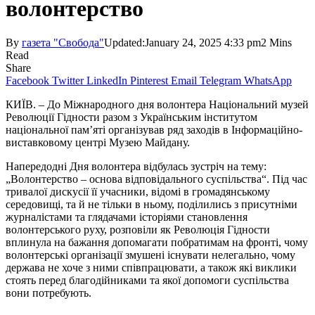
волонтерство
By
газета "Свобода"
Updated:
January 24, 2025 4:33 pm
2 Mins
Read
Share
Facebook
Twitter
LinkedIn
Pinterest
Email
Telegram
WhatsApp
КИЇВ. – До Міжнародного дня волонтера Національний музей
Революції Гідности разом з Україн­ським інститутом
національної пам’яті організував ряд заходів в Інформаційно-
виставково­му центрі Музею Майдану.
Напередодні Дня волонтера відбулась зустріч на тему:
„Волонтерство – основа відповідального суспільства“. Під час
тривалої дискусії її учасники, відомі в громадянському
середовищі, та й не тільки в ньому, поділились з присутніми
журналістами та глядачами історіями становлення
волонтерського руху, розповіли як Революція Гіднос­ти
вплинула на бажання допомагати побратимам на фронті, чому
волонтерські організації змушені існувати нелегально, чому
держава не хоче з ними співпрацювати, а також які виклики
стоять перед благодійниками та якої допомоги суспільства
вони потребують.