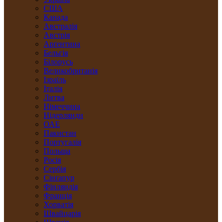
США
Канада
Австралія
Австрія
Арґентина
Бельгія
Білорусь
Великобританія
Ізраїль
Італія
Литва
Німеччина
Нідерлянди
ОАЕ
Пакистан
Португалія
Польща
Росія
Сербія
Сінґапур
Фінляндія
Франція
Хорватія
Швайцарія