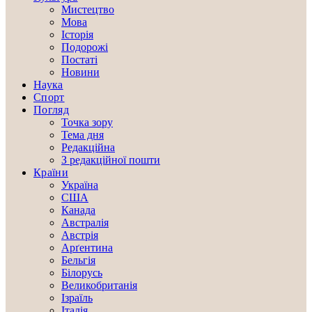
Мистецтво
Мова
Історія
Подорожі
Постаті
Новини
Наука
Спорт
Погляд
Точка зору
Тема дня
Редакційна
З редакційної пошти
Країни
Україна
США
Канада
Австралія
Австрія
Арґентина
Бельгія
Білорусь
Великобританія
Ізраїль
Італія