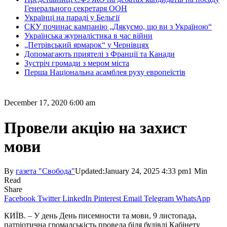
Генерального секретаря ООН
Українці на параді у Бельгії
СКУ починає кампанію „Дякуємо, що ви з Україною“
Українська журналістика в час війни
„Петрівський ярмарок“ у Чернівцях
Допомагають приятелі з Франції та Канади
Зустріч громади з мером міста
Перша Національна асамблея руху европеїстів
December 17, 2020 6:00 am
Провели акцію на захист
мови
By
газета "Свобода"
Updated:
January 24, 2025 4:33 pm
1 Min
Read
Share
Facebook
Twitter
LinkedIn
Pinterest
Email
Telegram
WhatsApp
КИЇВ. – У день День писемности та мови, 9 листопада,
патріотична громадськість провела біля будівлі Кабінету