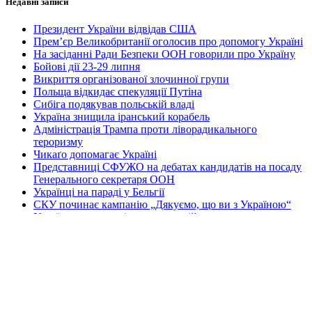
Недавні записи
Президент України відвідав США
Прем’єр Великобританії оголосив про допомогу Україні
На засіданні Ради Безпеки ООН говорили про Україну
Бойові дії 23-29 липня
Викриття організованої злочинної групи
Польща відкидає спекуляції Путіна
Сибіга подякував польській владі
Україна знищила іранський корабель
Адміністрація Трампа проти ліворадикального
тероризму
Чикаґо допомагає Україні
Представниці СФУЖО на дебатах кандидатів на посаду
Генерального секретаря ООН
Українці на параді у Бельгії
СКУ починає кампанію „Дякуємо, що ви з Україною“
Українська журналістика в час війни
„Петрівський ярмарок“ у Чернівцях
Допомагають приятелі з Франції та Канади
Зустріч громади з мером міста
Перша Національна асамблея руху европеїстів
КОНТАКТИ