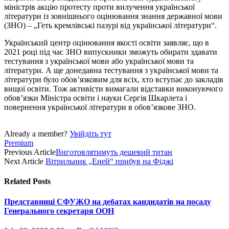
міністрів акцію протесту проти вилучення української
літератури із зовнішнього оцінювання знання державної мови
(ЗНО) – „Геть кремлівські пазурі від української літератури“.
Український центр оцінювання якості освіти заявляє, що в
2021 році під час ЗНО випускники зможуть обирати здавати
тестування з української мови або української мови та
літератури. А ще донедавна тестування з української мови та
літератури було обов’язковим для всіх, хто вступає до закладів
вищої освіти. Тож активісти вимагали відставки виконуючого
обов’язки Міністра освіти і науки Сергія Шкарлета і
повернення української літератури в обов’язкове ЗНО.
Already a member?
Увійдіть тут
Premium
Previous Article
Виготовлятимуть дешевий титан
Next Article
Вітрильник „Еней“ прибув на Фіджі
Related
Posts
Представниці СФУЖО на дебатах кандидатів на посаду
Генерального секретаря ООН