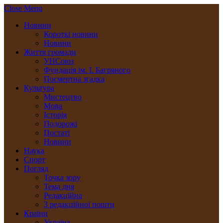
Close Menu
Новини
Короткі новини
Новини
Життя громади
УНСоюз
Фундація ім. І. Багряного
Посмертна згадка
Культура
Мистецтво
Мова
Історія
Подорожі
Постаті
Новини
Наука
Спорт
Погляд
Точка зору
Тема дня
Редакційна
З редакційної пошти
Країни
Україна