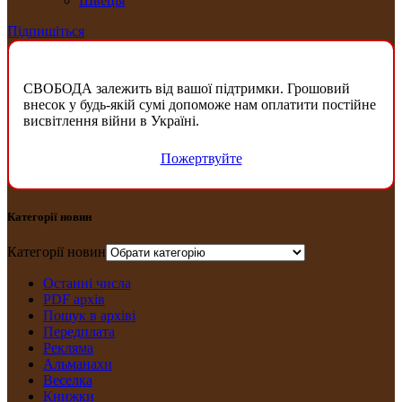
Швеція
Підпишіться
СВОБОДА залежить від вашої підтримки. Грошовий
внесок у будь-якій сумі допоможе нам оплатити постійне
висвітлення війни в Україні.
Пожертвуйте
Категорії новин
Категорії новин
Останні числа
PDF архів
Пошук в архіві
Передплата
Рекляма
Альманахи
Веселка
Книжки