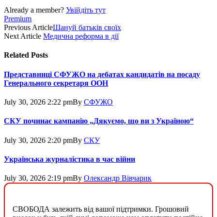
Already a member?
Увійдіть тут
Premium
Previous Article
Шануй батьків своїх
Next Article
Медична реформа в дії
Related
Posts
Представниці СФУЖО на дебатах кандидатів на посаду
Генерального секретаря ООН
July 30, 2026 2:22 pm
By
СФУЖО
СКУ починає кампанію „Дякуємо, що ви з Україною“
July 30, 2026 2:20 pm
By
СКУ
Українська журналістика в час війни
July 30, 2026 2:19 pm
By
Олександр Вівчарик
СВОБОДА залежить від вашої підтримки. Грошовий