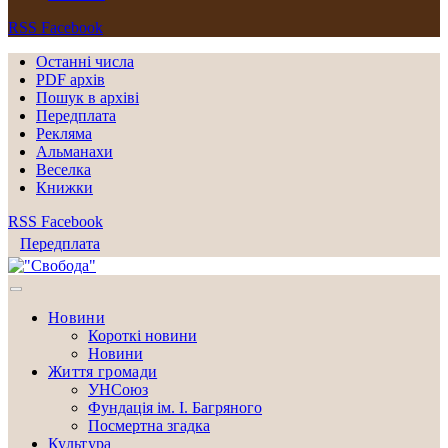
RSS
Facebook
Останні числа
PDF архів
Пошук в архіві
Передплата
Рекляма
Альманахи
Веселка
Книжки
RSS
Facebook
Передплата
Новини
Короткі новини
Новини
Життя громади
УНСоюз
Фундація ім. І. Багряного
Посмертна згадка
Культура