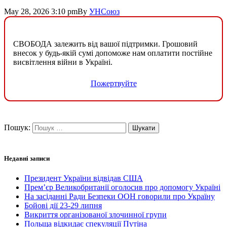
May 28, 2026 3:10 pm
By
УНСоюз
СВОБОДА залежить від вашої підтримки. Грошовий
внесок у будь-якій сумі допоможе нам оплатити постійне
висвітлення війни в Україні.
Пожертвуйте
Пошук:
Недавні записи
Президент України відвідав США
Прем’єр Великобританії оголосив про допомогу Україні
На засіданні Ради Безпеки ООН говорили про Україну
Бойові дії 23-29 липня
Викриття організованої злочинної групи
Польща відкидає спекуляції Путіна