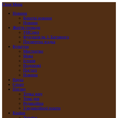
Close Menu
Новини
Короткі новини
Новини
Життя громади
УНСоюз
Фундація ім. І. Багряного
Посмертна згадка
Культура
Мистецтво
Мова
Історія
Подорожі
Постаті
Новини
Наука
Спорт
Погляд
Точка зору
Тема дня
Редакційна
З редакційної пошти
Країни
Україна