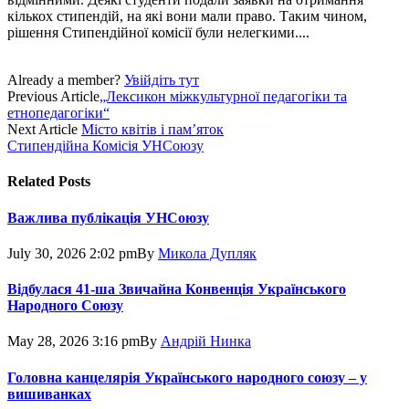
кількох стипендій, на які вони мали право. Таким чином,
рішення Стипендійної комісії були нелегкими....
Already a member?
Увійдіть тут
Previous Article
„Лексикон міжкультурної педагогіки та
етнопедагогіки“
Next Article
Місто квітів і пам’яток
Стипендійна Комісія УНСоюзу
Related
Posts
Важлива публікація УНСоюзу
July 30, 2026 2:02 pm
By
Микола Дупляк
Відбулася 41-ша Звичайна Конвенція Українського
Народного Союзу
May 28, 2026 3:16 pm
By
Андрій Нинка
Головна канцелярія Українського народного союзу – у
вишиванках