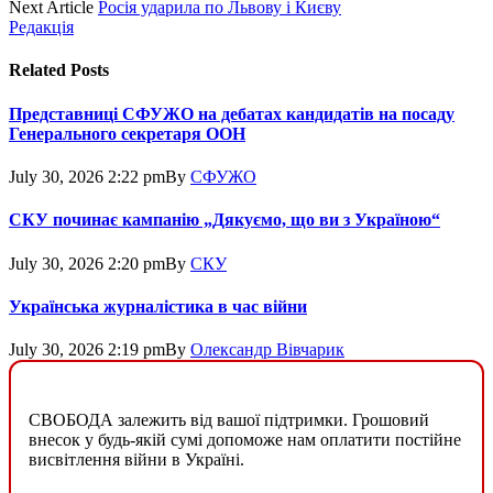
Next Article
Росія ударила по Львову і Києву
Редакція
Related
Posts
Представниці СФУЖО на дебатах кандидатів на посаду
Генерального секретаря ООН
July 30, 2026 2:22 pm
By
СФУЖО
СКУ починає кампанію „Дякуємо, що ви з Україною“
July 30, 2026 2:20 pm
By
СКУ
Українська журналістика в час війни
July 30, 2026 2:19 pm
By
Олександр Вівчарик
СВОБОДА залежить від вашої підтримки. Грошовий
внесок у будь-якій сумі допоможе нам оплатити постійне
висвітлення війни в Україні.