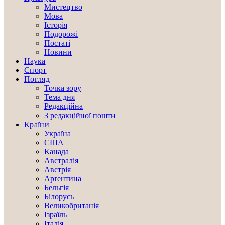
Мистецтво
Мова
Історія
Подорожі
Постаті
Новини
Наука
Спорт
Погляд
Точка зору
Тема дня
Редакційна
З редакційної пошти
Країни
Україна
США
Канада
Австралія
Австрія
Арґентина
Бельгія
Білорусь
Великобританія
Ізраїль
Італія