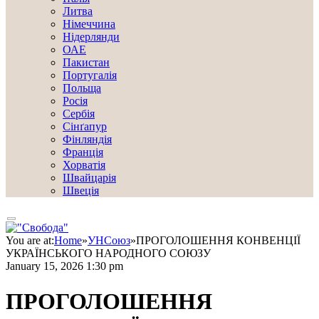
Литва
Німеччина
Нідерлянди
ОАЕ
Пакистан
Португалія
Польща
Росія
Сербія
Сінґапур
Фінляндія
Франція
Хорватія
Швайцарія
Швеція
You are at:
Home
»
УНСоюз
»
ПРОГОЛОШЕННЯ КОНВЕНЦІЇ
УКРАЇНСЬКОГО НАРОДНОГО СОЮЗУ
January 15, 2026 1:30 pm
ПРОГОЛОШЕННЯ