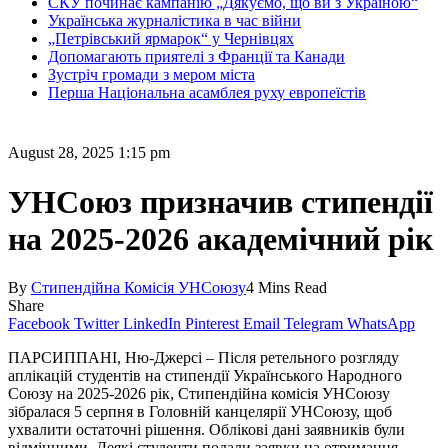
СКУ починає кампанію „Дякуємо, що ви з Україною“
Українська журналістика в час війни
„Петрівський ярмарок“ у Чернівцях
Допомагають приятелі з Франції та Канади
Зустріч громади з мером міста
Перша Національна асамблея руху европеїстів
August 28, 2025 1:15 pm
УНСоюз призначив стипендії
на 2025-2026 академічний рік
By
Стипендійна Комісія УНСоюзу
4 Mins Read
Share
Facebook
Twitter
LinkedIn
Pinterest
Email
Telegram
WhatsApp
ПАРСИППАНІ, Ню-Джерсі – Після ретельного розгляду
аплікацій студентів на стипендії Українського Народного
Союзу на 2025-2026 рік, Стипендійна комісія УНСоюзу
зібралася 5 серпня в Головній канцелярії УНСоюзу, щоб
ухвалити остаточні рішення. Облікові дані заявників були
відмінними. Деякі студенти подали заявки на отримання