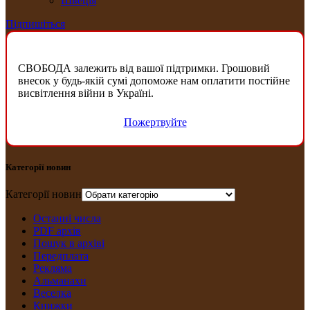
Швеція
Підпишіться
СВОБОДА залежить від вашої підтримки. Грошовий
внесок у будь-якій сумі допоможе нам оплатити постійне
висвітлення війни в Україні.
Пожертвуйте
Категорії новин
Категорії новин
Останні числа
PDF архів
Пошук в архіві
Передплата
Рекляма
Альманахи
Веселка
Книжки