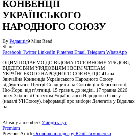
КОНВЕНЦІЇ
УКРАЇНСЬКОГО
НАРОДНОГО СОЮЗУ
By
Редакція
9 Mins Read
Share
Facebook
Twitter
LinkedIn
Pinterest
Email
Telegram
WhatsApp
ОЦИМ ПОДАЄМО ДО ВІДОМА ГОЛОВНОМУ УРЯДОВІ,
ВІДДІЛОВИМ УРЯДОВЦЯМ І ВСІМ ЧЛЕНАМ
УКРАЇНСЬКОГО НАРОДНОГО СОЮЗУ, ЩО 41-ша
Звичайна Конвенція Українського Народного Союзу
відбудеться в Центрі Спадщини на Союзівці в Кергонксоні,
Ню-Йорк, від п’ятниці, 15 травня, до неділі, 17 травня 2026
року. Згідно зі Статутом Українського Народного Союзу
(надалі УНСоюзу), інформації про вибори Делеґатів у Відділах
на...
Already a member?
Увійдіть тут
Premium
Previous Article
Оголошено підозру Юлії Тимошенко