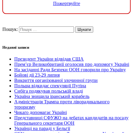
Пожертвуйте
Пошук:
Недавні записи
Президент України відвідав США
Прем’єр Великобританії оголосив про допомогу Україні
На засіданні Ради Безпеки ООН говорили про Україну
Бойові дії 23-29 липня
Викриття організованої злочинної групи
Польща відкидає спекуляції Путіна
Сибіга подякував польській владі
Україна знищила іранський корабель
Адміністрація Трампа проти ліворадикального
тероризму
Чикаґо допомагає Україні
Представниці СФУЖО на дебатах кандидатів на посаду
Генерального секретаря ООН
Українці на параді у Бельгії