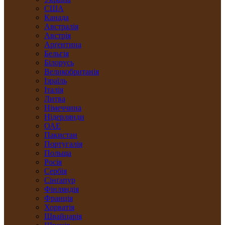
США
Канада
Австралія
Австрія
Арґентина
Бельгія
Білорусь
Великобританія
Ізраїль
Італія
Литва
Німеччина
Нідерлянди
ОАЕ
Пакистан
Португалія
Польща
Росія
Сербія
Сінґапур
Фінляндія
Франція
Хорватія
Швайцарія