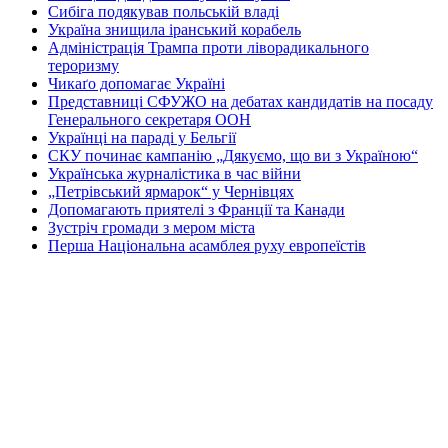
Сибіга подякував польській владі
Україна знищила іранський корабель
Адміністрація Трампа проти ліворадикального
тероризму
Чикаґо допомагає Україні
Представниці СФУЖО на дебатах кандидатів на посаду
Генерального секретаря ООН
Українці на параді у Бельгії
СКУ починає кампанію „Дякуємо, що ви з Україною“
Українська журналістика в час війни
„Петрівський ярмарок“ у Чернівцях
Допомагають приятелі з Франції та Канади
Зустріч громади з мером міста
Перша Національна асамблея руху европеїстів
КОНТАКТИ
☎ (973) 292-9800 x 3040
Редактор
Адміністрація
Передплата
Рекляма