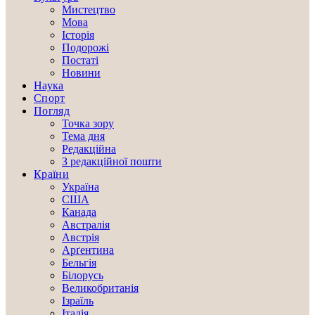
Мистецтво
Мова
Історія
Подорожі
Постаті
Новини
Наука
Спорт
Погляд
Точка зору
Тема дня
Редакційна
З редакційної пошти
Країни
Україна
США
Канада
Австралія
Австрія
Арґентина
Бельгія
Білорусь
Великобританія
Ізраїль
Італія