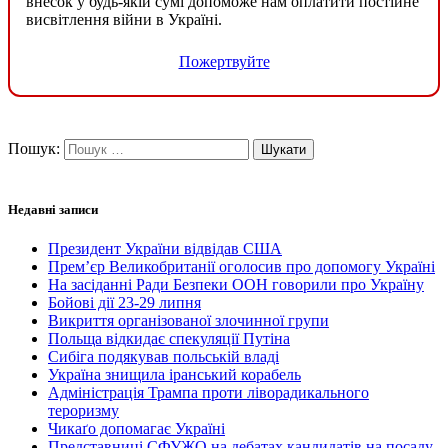
внесок у будь-якій сумі допоможе нам оплатити постійне
висвітлення війни в Україні.
Пожертвуйте
Пошук:
Недавні записи
Президент України відвідав США
Прем’єр Великобританії оголосив про допомогу Україні
На засіданні Ради Безпеки ООН говорили про Україну
Бойові дії 23-29 липня
Викриття організованої злочинної групи
Польща відкидає спекуляції Путіна
Сибіга подякував польській владі
Україна знищила іранський корабель
Адміністрація Трампа проти ліворадикального
тероризму
Чикаґо допомагає Україні
Представниці СФУЖО на дебатах кандидатів на посаду