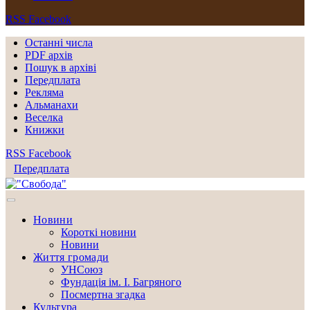
RSS
Facebook
Останні числа
PDF архів
Пошук в архіві
Передплата
Рекляма
Альманахи
Веселка
Книжки
RSS
Facebook
Передплата
Новини
Короткі новини
Новини
Життя громади
УНСоюз
Фундація ім. І. Багряного
Посмертна згадка
Культура