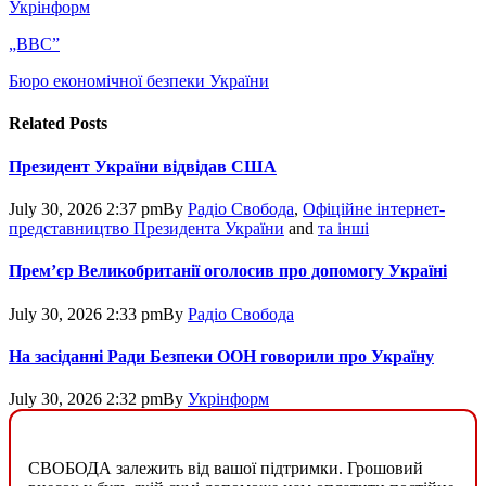
Укрінформ
„BBC”
Бюро економічної безпеки України
Related
Posts
Президент України відвідав США
July 30, 2026 2:37 pm
By
Радіо Свобода
,
Офіційне інтернет-
представництво Президента України
and
та інші
Прем’єр Великобританії оголосив про допомогу Україні
July 30, 2026 2:33 pm
By
Радіо Свобода
На засіданні Ради Безпеки ООН говорили про Україну
July 30, 2026 2:32 pm
By
Укрінформ
СВОБОДА залежить від вашої підтримки. Грошовий