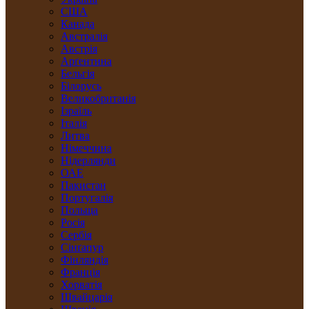
США
Канада
Австралія
Австрія
Арґентина
Бельгія
Білорусь
Великобританія
Ізраїль
Італія
Литва
Німеччина
Нідерлянди
ОАЕ
Пакистан
Португалія
Польща
Росія
Сербія
Сінґапур
Фінляндія
Франція
Хорватія
Швайцарія