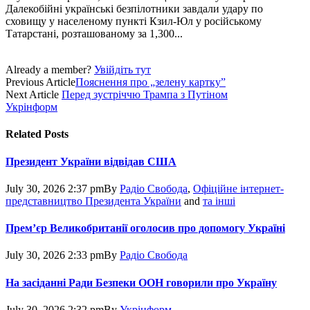
Далекобійні українські безпілотники завдали удару по
сховищу у населеному пункті Кзил-Юл у російському
Татарстані, розташованому за 1,300...
Already a member?
Увійдіть тут
Previous Article
Пояснення про „зелену картку”
Next Article
Перед зустріччю Трампа з Путіном
Укрінформ
Related
Posts
Президент України відвідав США
July 30, 2026 2:37 pm
By
Радіо Свобода
,
Офіційне інтернет-
представництво Президента України
and
та інші
Прем’єр Великобританії оголосив про допомогу Україні
July 30, 2026 2:33 pm
By
Радіо Свобода
На засіданні Ради Безпеки ООН говорили про Україну
July 30, 2026 2:32 pm
By
Укрінформ