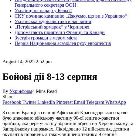
Генерального секретаря ООН
Українці на параді у Бельгії
СКУ починає кампанію „Дякуємо, що ви з Україною“
Українська журналістика в час війни
„Петрівський ярмарок“ у Чернівцях
Допомагають приятелі з Франції та Канади
Зустріч громади з мером міста
Перша Національна асамблея руху европеїстів
August 14, 2025 2:52 pm
Бойові дії 8-13 серпня
By
Укрінформ
4 Mins Read
Share
Facebook
Twitter
LinkedIn
Pinterest
Email
Telegram
WhatsApp
8 серпня Вранці в селищі Афіпський Краснодарського краю
було атаковано військову частину 90-ої зенітно-ракетної
бриґади, яка бере участь у збройній аґресії на Хер­сонському та
Запорізь­кому нап­рямках. Ліквідовано 12 військових, десятки
окупантів поранені, а також знищено техніку. 9 серпня