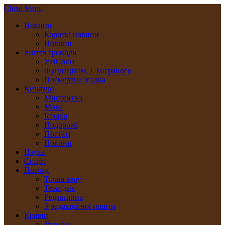
Close Menu
Новини
Короткі новини
Новини
Життя громади
УНСоюз
Фундація ім. І. Багряного
Посмертна згадка
Культура
Мистецтво
Мова
Історія
Подорожі
Постаті
Новини
Наука
Спорт
Погляд
Точка зору
Тема дня
Редакційна
З редакційної пошти
Країни
Україна