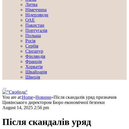
Литва
Німеччина
Нідерлянди
ОАЕ
Пакистан
Португалія
Польща
Росія
Сербія
Сінґапур
Фінляндія
Франція
Хорватія
Швайцарія
Швеція
You are at:
Home
»
Новини
»
Після скандалів уряд призначив
Цивінського директором Бюро економічної безпеки
August 14, 2025 2:56 pm
Після скандалів уряд