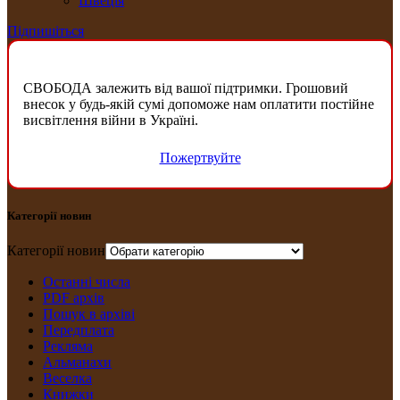
Швеція
Підпишіться
СВОБОДА залежить від вашої підтримки. Грошовий
внесок у будь-якій сумі допоможе нам оплатити постійне
висвітлення війни в Україні.
Пожертвуйте
Категорії новин
Категорії новин
Останні числа
PDF архів
Пошук в архіві
Передплата
Рекляма
Альманахи
Веселка
Книжки