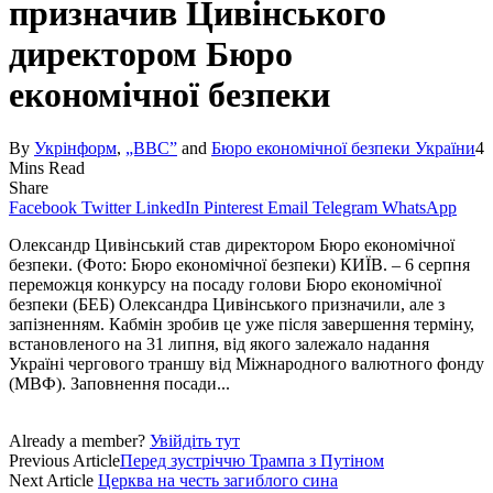
призначив Цивінського
директором Бюро
економічної безпеки
By
Укрінформ
,
„BBC”
and
Бюро економічної безпеки України
4
Mins Read
Share
Facebook
Twitter
LinkedIn
Pinterest
Email
Telegram
WhatsApp
Олександр Цивінський став директором Бюро економічної
безпеки. (Фото: Бюро економічної безпеки) КИЇВ. – 6 серпня
переможця конкурсу на посаду голови Бюро економічної
безпеки (БЕБ) Олек­сандра Цивінського призначили, але з
запізненням. Кабмін зробив це уже після завершення терміну,
встановленого на 31 липня, від якого залежало надання
Україні чергового траншу від Між­народного валютного фонду
(МВФ). Заповнен­ня посади...
Already a member?
Увійдіть тут
Previous Article
Перед зустріччю Трампа з Путіном
Next Article
Церква на честь загиблого сина