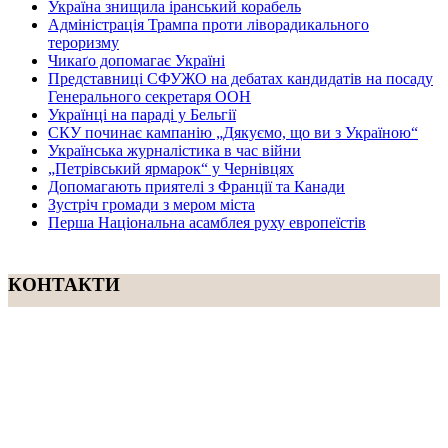
Україна знищила іранський корабель
Адміністрація Трампа проти ліворадикального
тероризму
Чикаґо допомагає Україні
Представниці СФУЖО на дебатах кандидатів на посаду
Генерального секретаря ООН
Українці на параді у Бельгії
СКУ починає кампанію „Дякуємо, що ви з Україною“
Українська журналістика в час війни
„Петрівський ярмарок“ у Чернівцях
Допомагають приятелі з Франції та Канади
Зустріч громади з мером міста
Перша Національна асамблея руху европеїстів
КОНТАКТИ
☎ (973) 292-9800 x 3040
Редактор
Адміністрація
Передплата
Рекляма
Вебмайстер