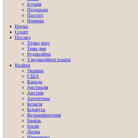
Історія
Подорожі
Постаті
Новини
Наука
Спорт
Погляд
Точка зору
Тема дня
Редакційна
З редакційної пошти
Країни
Україна
США
Канада
Австралія
Австрія
Арґентина
Бельгія
Білорусь
Великобританія
Ізраїль
Італія
Литва
Німеччина