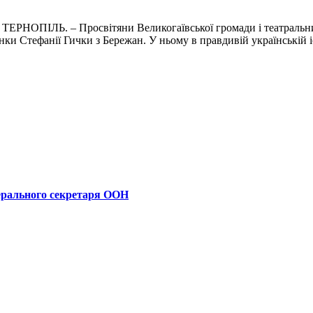
ЕРНОПІЛЬ. – Просвітяни Велико­гаївської громади і театральни
ки Стефанії Гички з Бережан. У ньому в правдивій українській істо
ерального секретаря ООН