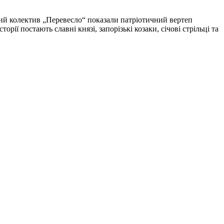
й колек­тив „Перевесло“ показали патріотичний вертеп
рії постають славні князі, запорізькі козаки, січові стрільці та