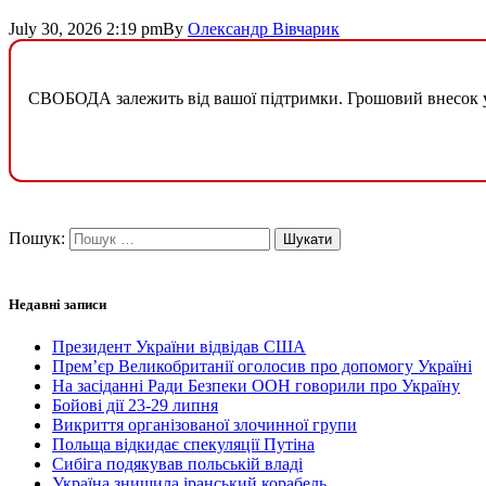
July 30, 2026 2:19 pm
By
Олександр Вівчарик
СВОБОДА залежить від вашої підтримки. Грошовий внесок у б
Пошук:
Недавні записи
Президент України відвідав США
Прем’єр Великобританії оголосив про допомогу Україні
На засіданні Ради Безпеки ООН говорили про Україну
Бойові дії 23-29 липня
Викриття організованої злочинної групи
Польща відкидає спекуляції Путіна
Сибіга подякував польській владі
Україна знищила іранський корабель