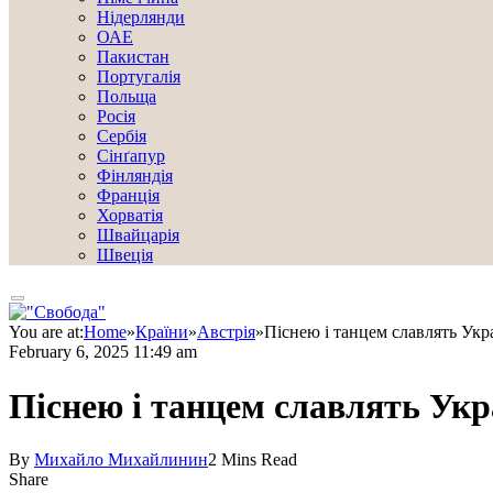
Нідерлянди
ОАЕ
Пакистан
Португалія
Польща
Росія
Сербія
Сінґапур
Фінляндія
Франція
Хорватія
Швайцарія
Швеція
You are at:
Home
»
Країни
»
Австрія
»
Піснею і танцем славлять Укр
February 6, 2025 11:49 am
Піснею і танцем славлять Укр
By
Михайло Михайлинин
2 Mins Read
Share