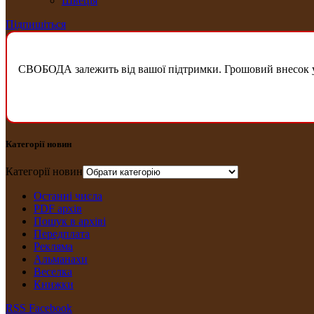
Швеція
Підпишіться
СВОБОДА залежить від вашої підтримки. Грошовий внесок у б
Категорії новин
Категорії новин
Останні числа
PDF архів
Пошук в архіві
Передплата
Рекляма
Альманахи
Веселка
Книжки
RSS
Facebook