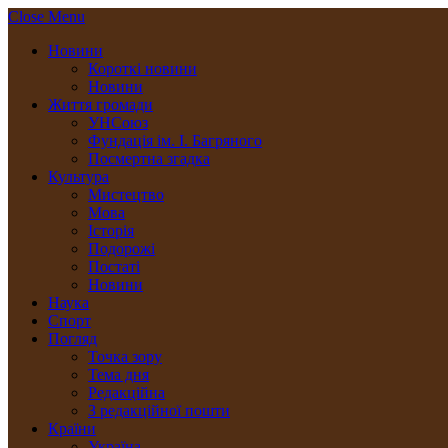
Close Menu
Новини
Короткі новини
Новини
Життя громади
УНСоюз
Фундація ім. І. Багряного
Посмертна згадка
Культура
Мистецтво
Мова
Історія
Подорожі
Постаті
Новини
Наука
Спорт
Погляд
Точка зору
Тема дня
Редакційна
З редакційної пошти
Країни
Україна