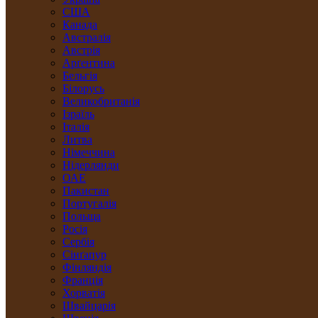
США
Канада
Австралія
Австрія
Арґентина
Бельгія
Білорусь
Великобританія
Ізраїль
Італія
Литва
Німеччина
Нідерлянди
ОАЕ
Пакистан
Португалія
Польща
Росія
Сербія
Сінґапур
Фінляндія
Франція
Хорватія
Швайцарія