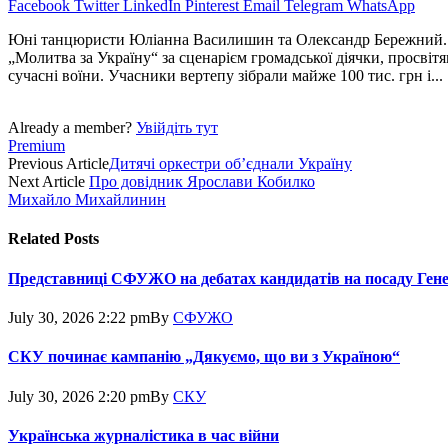
Facebook
Twitter
LinkedIn
Pinterest
Email
Telegram
WhatsApp
Юні танцюристи Юліанна Васи­ли­шин та Олександр Бережний. Т
„Молитва за Україну“ за сценарієм громадської діячки, просвітян
сучасні воїни. Учасники вертепу зібрали майже 100 тис. грн і...
Already a member?
Увійдіть тут
Premium
Previous Article
Дитячі оркестри об’єднали Україну
Next Article
Про довідник Ярослави Кобилко
Михайло Михайлинин
Related
Posts
Представниці СФУЖО на дебатах кандидатів на посаду Ген
July 30, 2026 2:22 pm
By
СФУЖО
СКУ починає кампанію „Дякуємо, що ви з Україною“
July 30, 2026 2:20 pm
By
СКУ
Українська журналістика в час війни