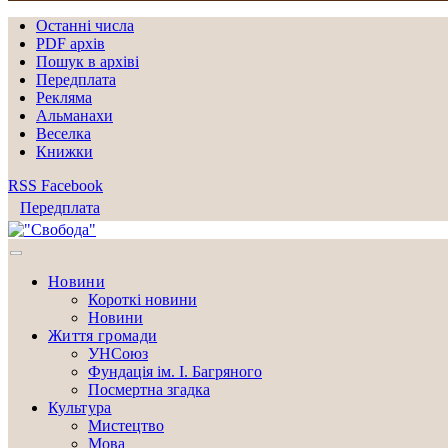
Останні числа
PDF архів
Пошук в архіві
Передплата
Рекляма
Альманахи
Веселка
Книжки
RSS
Facebook
Передплата
Новини
Короткі новини
Новини
Життя громади
УНСоюз
Фундація ім. І. Багряного
Посмертна згадка
Культура
Мистецтво
Мова