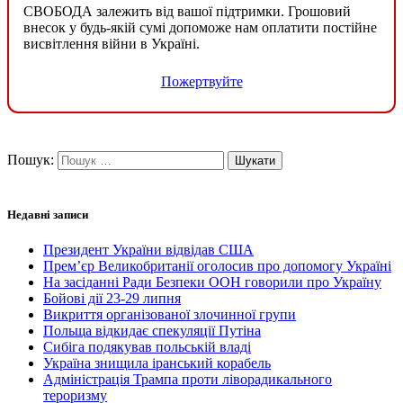
СВОБОДА залежить від вашої підтримки. Грошовий
внесок у будь-якій сумі допоможе нам оплатити постійне
висвітлення війни в Україні.
Пожертвуйте
Пошук:
Недавні записи
Президент України відвідав США
Прем’єр Великобританії оголосив про допомогу Україні
На засіданні Ради Безпеки ООН говорили про Україну
Бойові дії 23-29 липня
Викриття організованої злочинної групи
Польща відкидає спекуляції Путіна
Сибіга подякував польській владі
Україна знищила іранський корабель
Адміністрація Трампа проти ліворадикального
тероризму