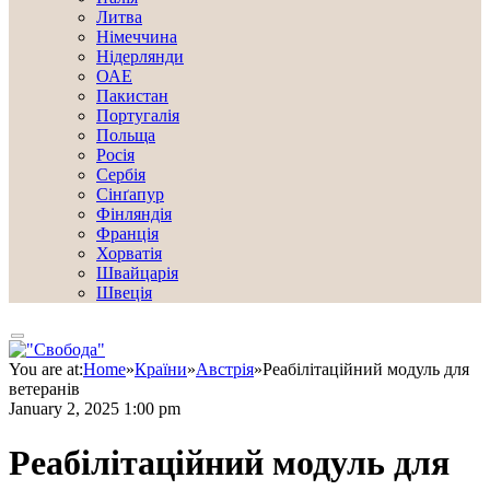
Литва
Німеччина
Нідерлянди
ОАЕ
Пакистан
Португалія
Польща
Росія
Сербія
Сінґапур
Фінляндія
Франція
Хорватія
Швайцарія
Швеція
You are at:
Home
»
Країни
»
Австрія
»
Реабілітаційний модуль для
ветеранів
January 2, 2025 1:00 pm
Реабілітаційний модуль для