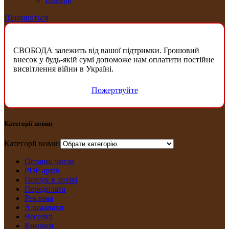
Швеція
Підпишіться
СВОБОДА залежить від вашої підтримки. Грошовий
внесок у будь-якій сумі допоможе нам оплатити постійне
висвітлення війни в Україні.
Пожертвуйте
Категорії новин
Категорії новин
Останні числа
PDF архів
Пошук в архіві
Передплата
Рекляма
Альманахи
Веселка
Книжки