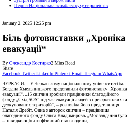
Зустріч громади з мером міста
Перша Національна асамблея руху европеїстів
January 2, 2025 12:25 pm
Біль фотовиставки „Хроніка
евакуації“
By
Олександр Костирко
2 Mins Read
Share
Facebook
Twitter
LinkedIn
Pinterest
Email
Telegram
WhatsApp
ЧЕРКАСИ. – У Черкаському національному університеті ім.
Богдана Хмельницького представили фотовиставку „Хроніка
евакуації“. „15 світлин зробили працівники благодійного
фонду „Схід SOS“ під час евакуації людей з прифронтових та
деокупованих територій“, – розповіла його представниця
Наталія Дребіт. Одна з авторок світлин – працівниця
благодійного фонду Ольга Владимирова. „Моє завдання було
– швидко оцінити фізичний стан людини,...