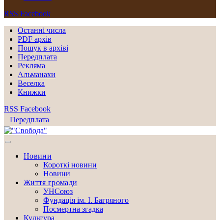
RSS
Facebook
Останні числа
PDF архів
Пошук в архіві
Передплата
Рекляма
Альманахи
Веселка
Книжки
RSS
Facebook
Передплата
Новини
Короткі новини
Новини
Життя громади
УНСоюз
Фундація ім. І. Багряного
Посмертна згадка
Культура