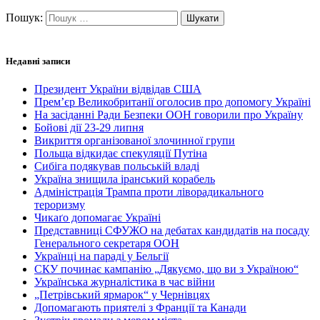
Пошук:
Недавні записи
Президент України відвідав США
Прем’єр Великобританії оголосив про допомогу Україні
На засіданні Ради Безпеки ООН говорили про Україну
Бойові дії 23-29 липня
Викриття організованої злочинної групи
Польща відкидає спекуляції Путіна
Сибіга подякував польській владі
Україна знищила іранський корабель
Адміністрація Трампа проти ліворадикального
тероризму
Чикаґо допомагає Україні
Представниці СФУЖО на дебатах кандидатів на посаду
Генерального секретаря ООН
Українці на параді у Бельгії
СКУ починає кампанію „Дякуємо, що ви з Україною“
Українська журналістика в час війни
„Петрівський ярмарок“ у Чернівцях
Допомагають приятелі з Франції та Канади