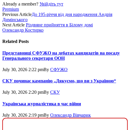
Already a member?
Увійдіть тут
Premium
Previous Article
До 195-річчя від дня народження Андрія
Димінського
Next Article
Різдвяне прийняття в Білому домі
Олександр Костирко
Related
Posts
Представниці СФУЖО на дебатах кандидатів на посаду
Генерального секретаря ООН
July 30, 2026 2:22 pm
By
СФУЖО
СКУ починає кампанію „Дякуємо, що ви з Україною“
July 30, 2026 2:20 pm
By
СКУ
Українська журналістика в час війни
July 30, 2026 2:19 pm
By
Олександр Вівчарик