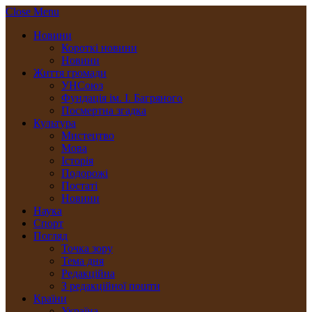
Close Menu
Новини
Короткі новини
Новини
Життя громади
УНСоюз
Фундація ім. І. Багряного
Посмертна згадка
Культура
Мистецтво
Мова
Історія
Подорожі
Постаті
Новини
Наука
Спорт
Погляд
Точка зору
Тема дня
Редакційна
З редакційної пошти
Країни
Україна