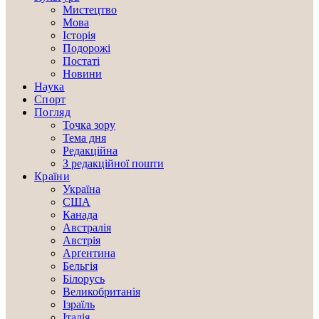
Мистецтво
Мова
Історія
Подорожі
Постаті
Новини
Наука
Спорт
Погляд
Точка зору
Тема дня
Редакційна
З редакційної пошти
Країни
Україна
США
Канада
Австралія
Австрія
Арґентина
Бельгія
Білорусь
Великобританія
Ізраїль
Італія