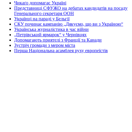
Чикаґо допомагає Україні
Представниці СФУЖО на дебатах кандидатів на посаду
Генерального секретаря ООН
Українці на параді у Бельгії
СКУ починає кампанію „Дякуємо, що ви з Україною“
Українська журналістика в час війни
„Петрівський ярмарок“ у Чернівцях
Допомагають приятелі з Франції та Канади
Зустріч громади з мером міста
Перша Національна асамблея руху европеїстів
КОНТАКТИ
☎ (973) 292-9800 x 3040
Редактор
Адміністрація
Передплата
Рекляма
Вебмайстер
„СВОБОДА“ – ГАЗЕТА УКРАЇНСЬКОЇ
ГРОМАДИ В АМЕРИЦІ