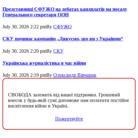
Представниці СФУЖО на дебатах кандидатів на посаду
Генерального секретаря ООН
July 30, 2026 2:22 pm
By
СФУЖО
СКУ починає кампанію „Дякуємо, що ви з Україною“
July 30, 2026 2:20 pm
By
СКУ
Українська журналістика в час війни
July 30, 2026 2:19 pm
By
Олександр Вівчарик
СВОБОДА залежить від вашої підтримки. Грошовий
внесок у будь-якій сумі допоможе нам оплатити постійне
висвітлення війни в Україні.
Пожертвуйте