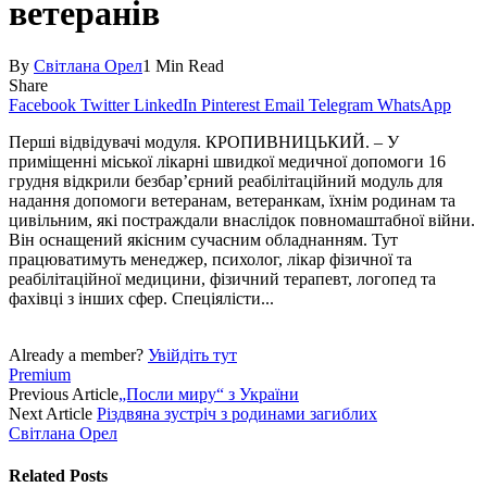
ветеранів
By
Світлана Орел
1 Min Read
Share
Facebook
Twitter
LinkedIn
Pinterest
Email
Telegram
WhatsApp
Перші відвідувачі модуля. КРОПИВНИЦЬКИЙ. – У
приміщенні міської лікарні швидкої медичної допомоги 16
грудня відкрили безбар’єрний реабілітаційний модуль для
надання допомоги ветеранам, ветеранкам, їхнім родинам та
цивільним, які постраждали внаслідок повномаштабної війни.
Він оснащений якісним сучасним обладнанням. Тут
працюватимуть менеджер, психолог, лікар фізичної та
реабілітаційної медицини, фізичний терапевт, логопед та
фахівці з інших сфер. Спеція­лісти...
Already a member?
Увійдіть тут
Premium
Previous Article
„Посли миру“ з України
Next Article
Різдвяна зустріч з родинами загиблих
Світлана Орел
Related
Posts