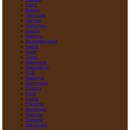
США
Канада
Австралія
Австрія
Арґентина
Бельгія
Білорусь
Великобританія
Ізраїль
Італія
Литва
Німеччина
Нідерлянди
ОАЕ
Пакистан
Португалія
Польща
Росія
Сербія
Сінґапур
Фінляндія
Франція
Хорватія
Швайцарія