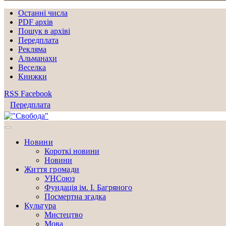
Останні числа
PDF архів
Пошук в архіві
Передплата
Рекляма
Альманахи
Веселка
Книжки
RSS
Facebook
Передплата
Новини
Короткі новини
Новини
Життя громади
УНСоюз
Фундація ім. І. Багряного
Посмертна згадка
Культура
Мистецтво
Мова