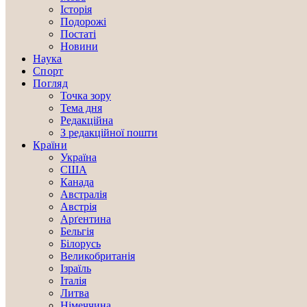
Історія
Подорожі
Постаті
Новини
Наука
Спорт
Погляд
Точка зору
Тема дня
Редакційна
З редакційної пошти
Країни
Україна
США
Канада
Австралія
Австрія
Арґентина
Бельгія
Білорусь
Великобританія
Ізраїль
Італія
Литва
Німеччина