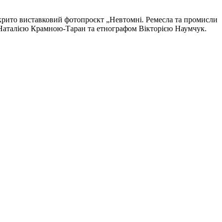
крито виставковий фотопроєкт „Невтомні. Ремес­ла та промисли
Наталією Крамною-Таран та етнографом Вікторією Наумчук.