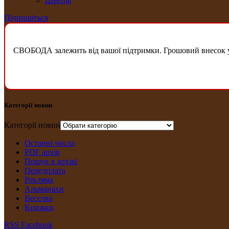
Швеція
Підпишіться
СВОБОДА залежить від вашої підтримки. Грошовий внесок у б
Категорії новин
Категорії новин
Останні числа
PDF архів
Пошук в архіві
Передплата
Рекляма
Альманахи
Веселка
Книжки
RSS
Facebook