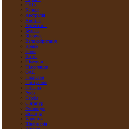
США
Канада
Австралія
Австрія
Арґентина
Бельгія
Білорусь
Великобританія
Ізраїль
Італія
Литва
Німеччина
Нідерлянди
ОАЕ
Пакистан
Португалія
Польща
Росія
Сербія
Сінґапур
Фінляндія
Франція
Хорватія
Швайцарія