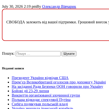
July 30, 2026 2:19 pm
By
Олександр Вівчарик
СВОБОДА залежить від вашої підтримки. Грошовий внесок у б
Пошук:
Недавні записи
Президент України відвідав США
Прем’єр Великобританії оголосив про допомогу Україні
На засіданні Ради Безпеки ООН говорили про Україну
Бойові дії 23-29 липня
Викриття організованої злочинної групи
Польща відкидає спекуляції Путіна
Сибіга подякував польській владі
Україна знищила іранський корабель