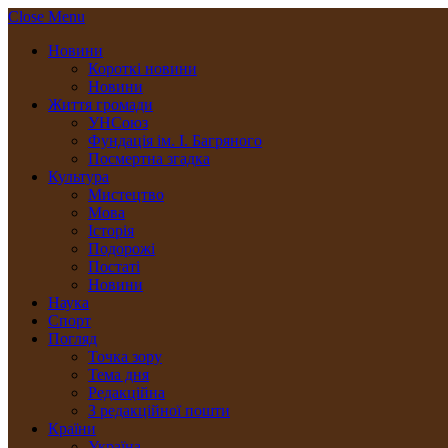
Close Menu
Новини
Короткі новини
Новини
Життя громади
УНСоюз
Фундація ім. І. Багряного
Посмертна згадка
Культура
Мистецтво
Мова
Історія
Подорожі
Постаті
Новини
Наука
Спорт
Погляд
Точка зору
Тема дня
Редакційна
З редакційної пошти
Країни
Україна