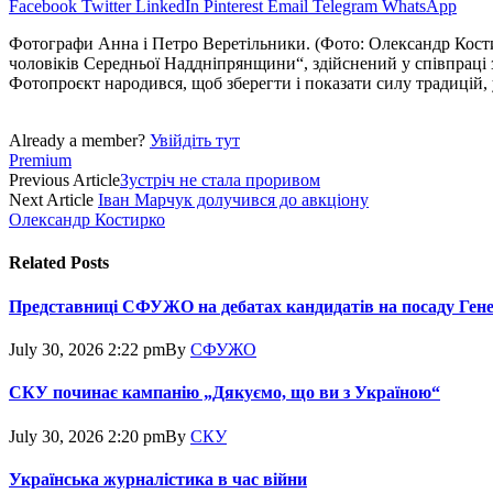
Facebook
Twitter
LinkedIn
Pinterest
Email
Telegram
WhatsApp
Фотографи Анна і Петро Веретіль­ники. (Фото: Олександр Кост
чоловіків Середньої Наддніпрянщини“, здійснений у співпра
Фотопроєкт народився, щоб зберегти і показати силу традицій, ум
Already a member?
Увійдіть тут
Premium
Previous Article
Зустріч не стала проривом
Next Article
Іван Марчук долучився до авкціону
Олександр Костирко
Related
Posts
Представниці СФУЖО на дебатах кандидатів на посаду Ген
July 30, 2026 2:22 pm
By
СФУЖО
СКУ починає кампанію „Дякуємо, що ви з Україною“
July 30, 2026 2:20 pm
By
СКУ
Українська журналістика в час війни