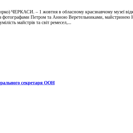
ирко) ЧЕРКАСИ. – 1 жовтня в обласному краєзнавчому музеї від
ці з фотографами Петром та Анною Веретельниками, майстринею 
ілість майстрів та світ ремесел,...
ерального секретаря ООН