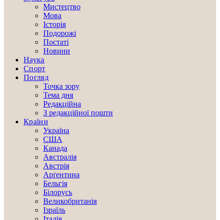
Мистецтво
Мова
Історія
Подорожі
Постаті
Новини
Наука
Спорт
Погляд
Точка зору
Тема дня
Редакційна
З редакційної пошти
Країни
Україна
США
Канада
Австралія
Австрія
Арґентина
Бельгія
Білорусь
Великобританія
Ізраїль
Італія