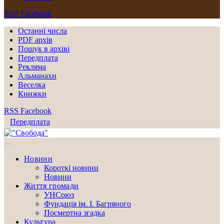
RSS
Facebook
Останні числа
PDF архів
Пошук в архіві
Передплата
Рекляма
Альманахи
Веселка
Книжки
RSS
Facebook
Передплата
Новини
Короткі новини
Новини
Життя громади
УНСоюз
Фундація ім. І. Багряного
Посмертна згадка
Культура