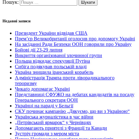
Пошук:
Недавні записи
Президент України відвідав США
Прем’єр Великобританії оголосив про допомогу Україні
На засіданні Ради Безпеки ООН говорили про Україну
Бойові дії 23-29 липня
Викриття організованої злочинної групи
Польща відкидає спекуляції Путіна
Сибіга подякував польській владі
Україна знищила іранський корабель
Адміністрація Трампа проти ліворадикального
тероризму
Чикаґо допомагає Україні
Представниці СФУЖО на дебатах кандидатів на посаду
Генерального секретаря ООН
Українці на параді у Бельгії
СКУ починає кампанію „Дякуємо, що ви з Україною“
Українська журналістика в час війни
„Петрівський ярмарок“ у Чернівцях
Допомагають приятелі з Франції та Канади
Зустріч громади з мером міста