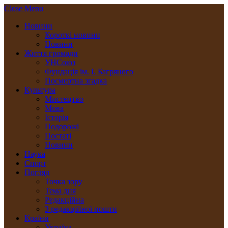
Close Menu
Новини
Короткі новини
Новини
Життя громади
УНСоюз
Фундація ім. І. Багряного
Посмертна згадка
Культура
Мистецтво
Мова
Історія
Подорожі
Постаті
Новини
Наука
Спорт
Погляд
Точка зору
Тема дня
Редакційна
З редакційної пошти
Країни
Україна