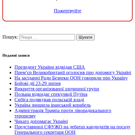
Пожертвуйте
Пошук:
Недавні записи
Президент України відвідав США
Прем’єр Великобританії оголосив про допомогу Україні
На засіданні Ради Безпеки ООН говорили про Україну
Бойові дії 23-29 липня
Викриття організованої злочинної групи
Польща відкидає спекуляції Путіна
Сибіга подякував польській владі
Україна знищила іранський корабель
Адміністрація Трампа проти ліворадикального
тероризму
Чикаґо допомагає Україні
Представниці СФУЖО на дебатах кандидатів на посаду
Генерального секретаря ООН