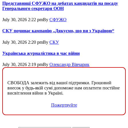
Представниці СФУЖО на дебатах кандидатів на посаду
Генерального секретаря ООН
July 30, 2026 2:22 pm
By
СФУЖО
СКУ починає кампанію „Дякуємо, що ви з Україною“
July 30, 2026 2:20 pm
By
СКУ
Українська журналістика в час війни
July 30, 2026 2:19 pm
By
Олександр Вівчарик
СВОБОДА залежить від вашої підтримки. Грошовий
внесок у будь-якій сумі допоможе нам оплатити постійне
висвітлення війни в Україні.
Пожертвуйте