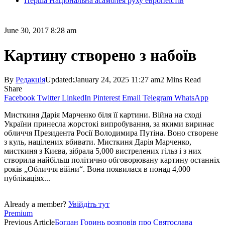
Перша Національна асамблея руху европеїстів
June 30, 2017 8:28 am
Картину створено з набоїв
By
Редакція
Updated:
January 24, 2025 11:27 am
2 Mins Read
Share
Facebook
Twitter
LinkedIn
Pinterest
Email
Telegram
WhatsApp
Мисткиня Дарія Марченко біля її картини. Війна на сході
України принесла жорстокі випробування, за якими виринає
обличчя Президента Росії Володимира Путіна. Воно створене
з куль, націлениx вбивати. Мисткиня Дарія Марченко,
мисткиня з Києва, зібрала 5,000 вистрелених гільз і з них
створила найбільш політично обговорювану картину останніх
років „Обличчя війни“. Вона появилася в понад 4,000
публікаціях...
Already a member?
Увійдіть тут
Premium
Previous Article
Богдан Горинь розповів про Святослава