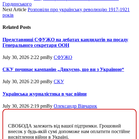
Гординського
Next Article
Розповіли про українську революцію 1917-1921
років
Related
Posts
Представниці СФУЖО на дебатах кандидатів на посаду
Генерального секретаря ООН
July 30, 2026 2:22 pm
By
СФУЖО
СКУ починає кампанію „Дякуємо, що ви з Україною“
July 30, 2026 2:20 pm
By
СКУ
Українська журналістика в час війни
July 30, 2026 2:19 pm
By
Олександр Вівчарик
СВОБОДА залежить від вашої підтримки. Грошовий
внесок у будь-якій сумі допоможе нам оплатити постійне
висвітлення війни в Україні.