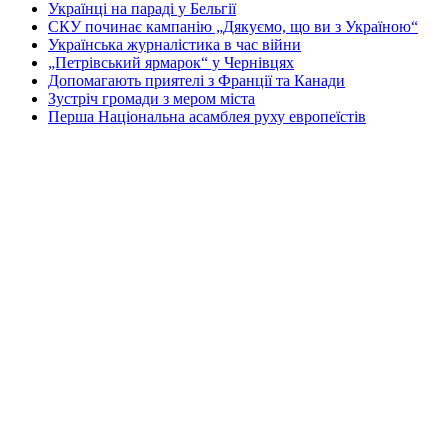
Українці на параді у Бельгії
СКУ починає кампанію „Дякуємо, що ви з Україною“
Українська журналістика в час війни
„Петрівський ярмарок“ у Чернівцях
Допомагають приятелі з Франції та Канади
Зустріч громади з мером міста
Перша Національна асамблея руху европеїстів
КОНТАКТИ
☎ (973) 292-9800 x 3040
Редактор
Адміністрація
Передплата
Рекляма
Вебмайстер
„СВОБОДА“ – ГАЗЕТА УКРАЇНСЬКОЇ
ГРОМАДИ В АМЕРИЦІ
„СВОБОДА“ заснована у 1893 році в США і є найстаршою у
світі україномовною газетою що видається безперервно. Від