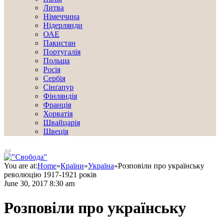
Литва
Німеччина
Нідерлянди
ОАЕ
Пакистан
Португалія
Польща
Росія
Сербія
Сінґапур
Фінляндія
Франція
Хорватія
Швайцарія
Швеція
You are at:
Home
»
Країни
»
Україна
»
Розповіли про українську
революцію 1917-1921 років
June 30, 2017 8:30 am
Розповіли про українську