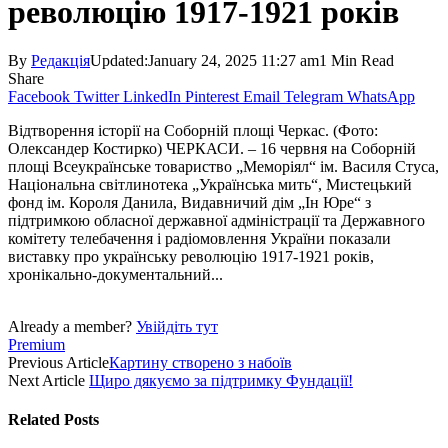
революцію 1917-1921 років
By
Редакція
Updated:
January 24, 2025 11:27 am
1 Min Read
Share
Facebook
Twitter
LinkedIn
Pinterest
Email
Telegram
WhatsApp
Відтворення історії на Соборній площі Черкас. (Фото:
Олександер Костирко) ЧЕРКАСИ. – 16 червня на Соборній
площі Всеукраїнське товариство „Меморіял“ ім. Василя Стуса,
Національна світлинотека „Українська мить“, Мистецький
фонд ім. Короля Данила, Видавничий дім „Ін Юре“ з
підтримкою обласної державної адміністрації та Державного
комітету телебачення і радіомовлення України показали
виставку про українську революцію 1917-1921 років,
хронікально-документальний...
Already a member?
Увійдіть тут
Premium
Previous Article
Картину створено з набоїв
Next Article
Щиро дякуємо за підтримку Фундації!
Related
Posts