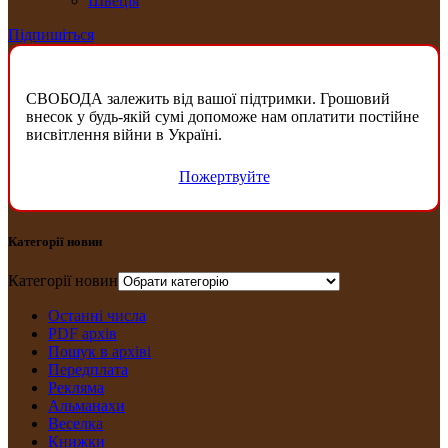
Швеція
Підпишіться
СВОБОДА залежить від вашої підтримки. Грошовий
внесок у будь-якій сумі допоможе нам оплатити постійне
висвітлення війни в Україні.
Пожертвуйте
Категорії новин
Категорії новин
Останні числа
PDF архів
Пошук в архіві
Передплата
Рекляма
Альманахи
Веселка
Книжки