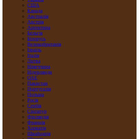
США
Канада
Австралія
Австрія
Арґентина
Бельгія
Білорусь
Великобританія
Ізраїль
Італія
Литва
Німеччина
Нідерлянди
ОАЕ
Пакистан
Португалія
Польща
Росія
Сербія
Сінґапур
Фінляндія
Франція
Хорватія
Швайцарія