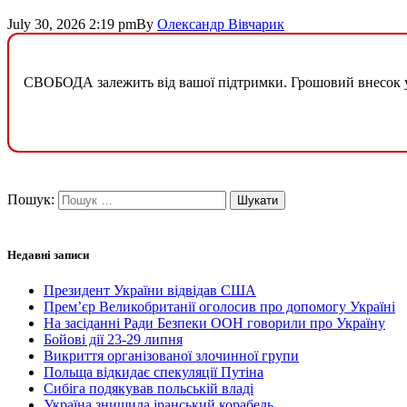
July 30, 2026 2:19 pm
By
Олександр Вівчарик
СВОБОДА залежить від вашої підтримки. Грошовий внесок у б
Пошук:
Недавні записи
Президент України відвідав США
Прем’єр Великобританії оголосив про допомогу Україні
На засіданні Ради Безпеки ООН говорили про Україну
Бойові дії 23-29 липня
Викриття організованої злочинної групи
Польща відкидає спекуляції Путіна
Сибіга подякував польській владі
Україна знищила іранський корабель