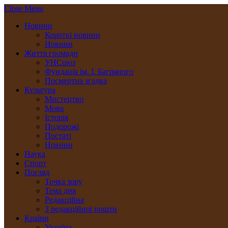
Close Menu
Новини
Короткі новини
Новини
Життя громади
УНСоюз
Фундація ім. І. Багряного
Посмертна згадка
Культура
Мистецтво
Мова
Історія
Подорожі
Постаті
Новини
Наука
Спорт
Погляд
Точка зору
Тема дня
Редакційна
З редакційної пошти
Країни
Україна