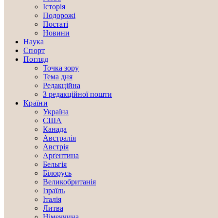
Історія
Подорожі
Постаті
Новини
Наука
Спорт
Погляд
Точка зору
Тема дня
Редакційна
З редакційної пошти
Країни
Україна
США
Канада
Австралія
Австрія
Арґентина
Бельгія
Білорусь
Великобританія
Ізраїль
Італія
Литва
Німеччина