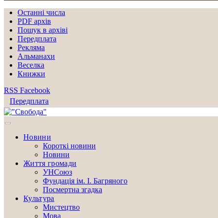
Останні числа
PDF архів
Пошук в архіві
Передплата
Рекляма
Альманахи
Веселка
Книжки
RSS
Facebook
Передплата
Новини
Короткі новини
Новини
Життя громади
УНСоюз
Фундація ім. І. Багряного
Посмертна згадка
Культура
Мистецтво
Мова