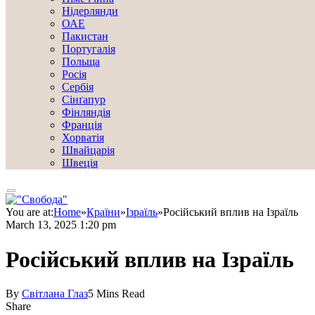
Нідерлянди
ОАЕ
Пакистан
Португалія
Польща
Росія
Сербія
Сінґапур
Фінляндія
Франція
Хорватія
Швайцарія
Швеція
You are at:
Home
»
Країни
»
Ізраїль
»
Російський вплив на Ізраїль
March 13, 2025 1:20 pm
Російський вплив на Ізраїль
By
Світлана Глаз
5 Mins Read
Share