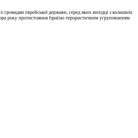
их громадян єврейської держави, серед яких вихідці з колишніх
івтора року протистояння Ізраїлю терористичним угрупованням