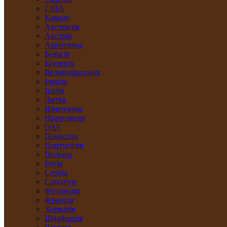
США
Канада
Австралія
Австрія
Арґентина
Бельгія
Білорусь
Великобританія
Ізраїль
Італія
Литва
Німеччина
Нідерлянди
ОАЕ
Пакистан
Португалія
Польща
Росія
Сербія
Сінґапур
Фінляндія
Франція
Хорватія
Швайцарія