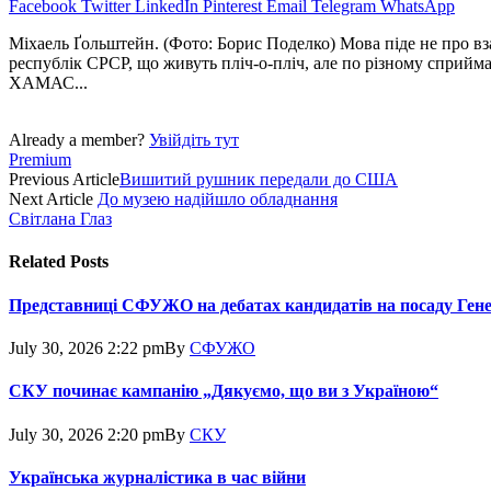
Facebook
Twitter
LinkedIn
Pinterest
Email
Telegram
WhatsApp
Міхаель Ґольштейн. (Фото: Борис Поделко) Мова піде не про вза
республік СРСР, що живуть пліч-о-пліч, але по різному сприйма
ХАМАС...
Already a member?
Увійдіть тут
Premium
Previous Article
Вишитий рушник передали до США
Next Article
До музею надійшло обладнання
Світлана Глаз
Related
Posts
Представниці СФУЖО на дебатах кандидатів на посаду Ген
July 30, 2026 2:22 pm
By
СФУЖО
СКУ починає кампанію „Дякуємо, що ви з Україною“
July 30, 2026 2:20 pm
By
СКУ
Українська журналістика в час війни