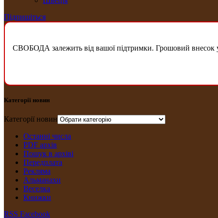
Швеція
Підпишіться
СВОБОДА залежить від вашої підтримки. Грошовий внесок у б
Категорії новин
Категорії новин
Останні числа
PDF архів
Пошук в архіві
Передплата
Рекляма
Альманахи
Веселка
Книжки
RSS
Facebook