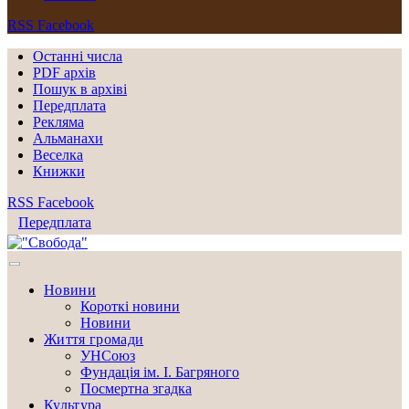
RSS
Facebook
Останні числа
PDF архів
Пошук в архіві
Передплата
Рекляма
Альманахи
Веселка
Книжки
RSS
Facebook
Передплата
Новини
Короткі новини
Новини
Життя громади
УНСоюз
Фундація ім. І. Багряного
Посмертна згадка
Культура