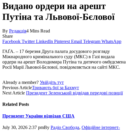
Видано ордери на арешт
Путіна та Львової-Бєлової
By
Редакція
4 Mins Read
Share
Facebook
Twitter
LinkedIn
Pinterest
Email
Telegram
WhatsApp
ГАҐА. – 17 березня Друга палата досудового розгляду
Міжнародного кримінального суду (МКС) в Газі видала
ордери на арешт Володимира Путіна та дитячого омбудсмена
Росії Марії Львової-Бєлової, повідомляється на сайті МКС.
Already a member?
Увійдіть тут
Previous Article
Тривають бої за Бахмут
Next Article
Президент Зеленський відвідав передові позиції
Related
Posts
Президент України відвідав США
July 30, 2026 2:37 pm
By
Радіо Свобода
,
Офіційне інтернет-