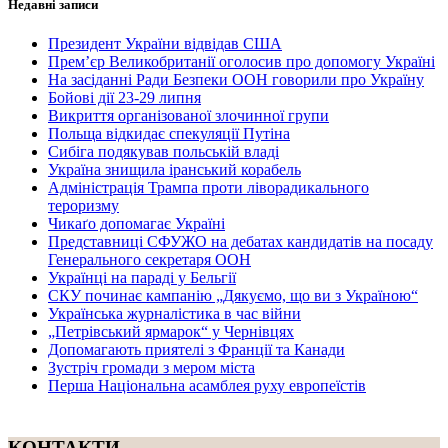
Недавні записи
Президент України відвідав США
Прем’єр Великобританії оголосив про допомогу Україні
На засіданні Ради Безпеки ООН говорили про Україну
Бойові дії 23-29 липня
Викриття організованої злочинної групи
Польща відкидає спекуляції Путіна
Сибіга подякував польській владі
Україна знищила іранський корабель
Адміністрація Трампа проти ліворадикального
тероризму
Чикаґо допомагає Україні
Представниці СФУЖО на дебатах кандидатів на посаду
Генерального секретаря ООН
Українці на параді у Бельгії
СКУ починає кампанію „Дякуємо, що ви з Україною“
Українська журналістика в час війни
„Петрівський ярмарок“ у Чернівцях
Допомагають приятелі з Франції та Канади
Зустріч громади з мером міста
Перша Національна асамблея руху европеїстів
КОНТАКТИ