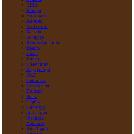
США
Канада
Австралія
Австрія
Арґентина
Бельгія
Білорусь
Великобританія
Ізраїль
Італія
Литва
Німеччина
Нідерлянди
ОАЕ
Пакистан
Португалія
Польща
Росія
Сербія
Сінґапур
Фінляндія
Франція
Хорватія
Швайцарія