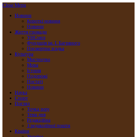
Close Menu
Новини
Короткі новини
Новини
Життя громади
УНСоюз
Фундація ім. І. Багряного
Посмертна згадка
Культура
Мистецтво
Мова
Історія
Подорожі
Постаті
Новини
Наука
Спорт
Погляд
Точка зору
Тема дня
Редакційна
З редакційної пошти
Країни
Україна