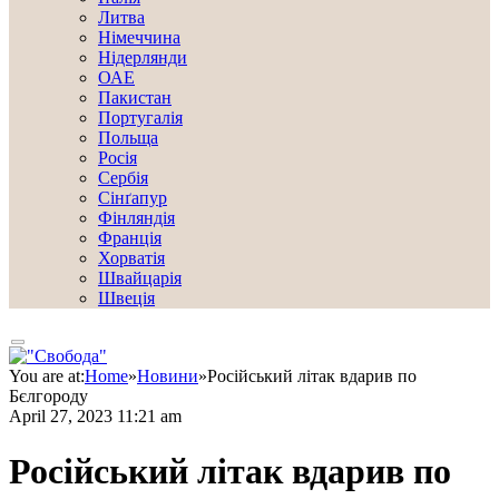
Литва
Німеччина
Нідерлянди
ОАЕ
Пакистан
Португалія
Польща
Росія
Сербія
Сінґапур
Фінляндія
Франція
Хорватія
Швайцарія
Швеція
You are at:
Home
»
Новини
»
Російський літак вдарив по
Бєлгороду
April 27, 2023 11:21 am
Російський літак вдарив по