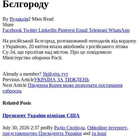
Бєлгороду
By
Редакція
2 Mins Read
Share
Facebook
Twitter
LinkedIn
Pinterest
Email
Telegram
WhatsApp
На російський Бєлгород, розташований неподалік від кордону
з Україною, 20 квітня впала авіобомба з російського літака
Су-34, що пролітав над містом. Про це повідомило
Міністерство оборони Росії.
Already a member?
Увійдіть тут
Previous Article
УКРАЇНА ЗА ТИЖДЕНЬ
Next Article
Південна Корея може розпочати постачання
озброєнь
Related
Posts
Президент України відвідав США
July 30, 2026 2:37 pm
By
Радіо Свобода
,
Офіційне інтернет-
представництво Президента України
and
та інші