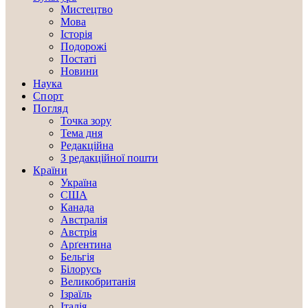
Мистецтво
Мова
Історія
Подорожі
Постаті
Новини
Наука
Спорт
Погляд
Точка зору
Тема дня
Редакційна
З редакційної пошти
Країни
Україна
США
Канада
Австралія
Австрія
Арґентина
Бельгія
Білорусь
Великобританія
Ізраїль
Італія