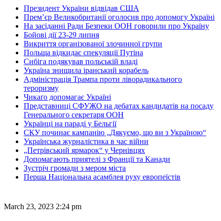
Президент України відвідав США
Прем’єр Великобританії оголосив про допомогу Україні
На засіданні Ради Безпеки ООН говорили про Україну
Бойові дії 23-29 липня
Викриття організованої злочинної групи
Польща відкидає спекуляції Путіна
Сибіга подякував польській владі
Україна знищила іранський корабель
Адміністрація Трампа проти ліворадикального
тероризму
Чикаґо допомагає Україні
Представниці СФУЖО на дебатах кандидатів на посаду
Генерального секретаря ООН
Українці на параді у Бельгії
СКУ починає кампанію „Дякуємо, що ви з Україною“
Українська журналістика в час війни
„Петрівський ярмарок“ у Чернівцях
Допомагають приятелі з Франції та Канади
Зустріч громади з мером міста
Перша Національна асамблея руху европеїстів
March 23, 2023 2:24 pm