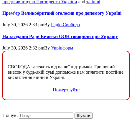
представництво Президента України
and
та інші
Прем’єр Великобританії оголосив про допомогу Україні
July 30, 2026 2:33 pm
By
Радіо Свобода
На засіданні Ради Безпеки ООН говорили про Україну
July 30, 2026 2:32 pm
By
Укрінформ
СВОБОДА залежить від вашої підтримки. Грошовий
внесок у будь-якій сумі допоможе нам оплатити постійне
висвітлення війни в Україні.
Пожертвуйте
Пошук: