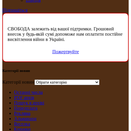
Швеція
Підпишіться
СВОБОДА залежить від вашої підтримки. Грошовий
внесок у будь-якій сумі допоможе нам оплатити постійне
висвітлення війни в Україні.
Пожертвуйте
Категорії новин
Категорії новин
Останні числа
PDF архів
Пошук в архіві
Передплата
Рекляма
Альманахи
Веселка
Книжки