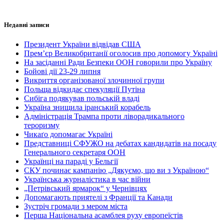
Недавні записи
Президент України відвідав США
Прем’єр Великобританії оголосив про допомогу Україні
На засіданні Ради Безпеки ООН говорили про Україну
Бойові дії 23-29 липня
Викриття організованої злочинної групи
Польща відкидає спекуляції Путіна
Сибіга подякував польській владі
Україна знищила іранський корабель
Адміністрація Трампа проти ліворадикального
тероризму
Чикаґо допомагає Україні
Представниці СФУЖО на дебатах кандидатів на посаду
Генерального секретаря ООН
Українці на параді у Бельгії
СКУ починає кампанію „Дякуємо, що ви з Україною“
Українська журналістика в час війни
„Петрівський ярмарок“ у Чернівцях
Допомагають приятелі з Франції та Канади
Зустріч громади з мером міста
Перша Національна асамблея руху европеїстів