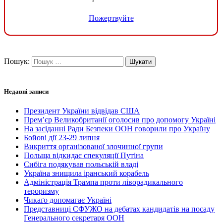
Пожертвуйте
Пошук:
Недавні записи
Президент України відвідав США
Прем’єр Великобританії оголосив про допомогу Україні
На засіданні Ради Безпеки ООН говорили про Україну
Бойові дії 23-29 липня
Викриття організованої злочинної групи
Польща відкидає спекуляції Путіна
Сибіга подякував польській владі
Україна знищила іранський корабель
Адміністрація Трампа проти ліворадикального
тероризму
Чикаґо допомагає Україні
Представниці СФУЖО на дебатах кандидатів на посаду
Генерального секретаря ООН