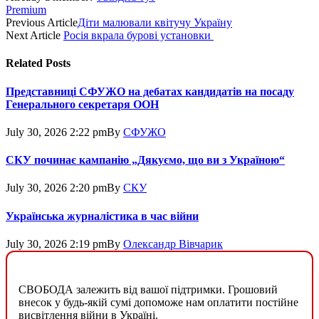
Premium
Previous Article
Діти малювали квітучу Україну
Next Article
Росія вкрала бурові установки
Related
Posts
Представниці СФУЖО на дебатах кандидатів на посаду
Генерального секретаря ООН
July 30, 2026 2:22 pm
By
СФУЖО
СКУ починає кампанію „Дякуємо, що ви з Україною“
July 30, 2026 2:20 pm
By
СКУ
Українська журналістика в час війни
July 30, 2026 2:19 pm
By
Олександр Вівчарик
СВОБОДА залежить від вашої підтримки. Грошовий
внесок у будь-якій сумі допоможе нам оплатити постійне
висвітлення війни в Україні.