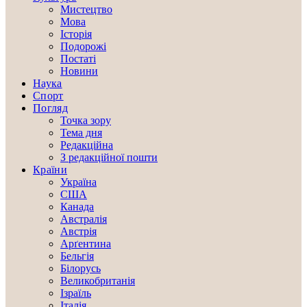
Мистецтво
Мова
Історія
Подорожі
Постаті
Новини
Наука
Спорт
Погляд
Точка зору
Тема дня
Редакційна
З редакційної пошти
Країни
Україна
США
Канада
Австралія
Австрія
Арґентина
Бельгія
Білорусь
Великобританія
Ізраїль
Італія