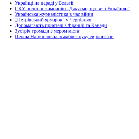
Українці на параді у Бельгії
СКУ починає кампанію „Дякуємо, що ви з Україною“
Українська журналістика в час війни
„Петрівський ярмарок“ у Чернівцях
Допомагають приятелі з Франції та Канади
Зустріч громади з мером міста
Перша Національна асамблея руху европеїстів
КОНТАКТИ
☎ (973) 292-9800 x 3040
Редактор
Адміністрація
Передплата
Рекляма
Вебмайстер
„СВОБОДА“ – ГАЗЕТА УКРАЇНСЬКОЇ
ГРОМАДИ В АМЕРИЦІ
„СВОБОДА“ заснована у 1893 році в США і є найстаршою у
світі україномовною газетою що видається безперервно. Від