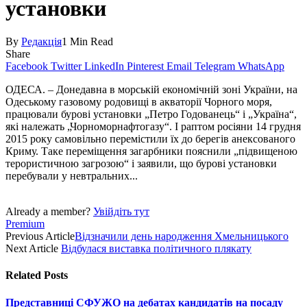
установки
By
Редакція
1 Min Read
Share
Facebook
Twitter
LinkedIn
Pinterest
Email
Telegram
WhatsApp
ОДЕСА. – Донедавна в морській економічній зоні України, на
Одеському газовому родовищі в акваторії Чорного моря,
працювали бурові установки „Петро Годованець“ і „Україна“,
які належать „Чорноморнафтогазу“. І раптом росіяни 14 грудня
2015 року самовільно перемістили їх до берегів анексованого
Криму. Таке переміщення загарбники пояснили „підвищеною
терористичною загрозою“ і заявили, що бурові установки
перебували у невтральних...
Already a member?
Увійдіть тут
Premium
Previous Article
Відзначили день народження Хмельницького
Next Article
Відбулася виставка політичного плякату
Related
Posts
Представниці СФУЖО на дебатах кандидатів на посаду