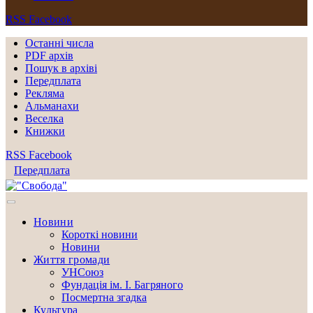
RSS
Facebook
Останні числа
PDF архів
Пошук в архіві
Передплата
Рекляма
Альманахи
Веселка
Книжки
RSS
Facebook
Передплата
Новини
Короткі новини
Новини
Життя громади
УНСоюз
Фундація ім. І. Багряного
Посмертна згадка
Культура