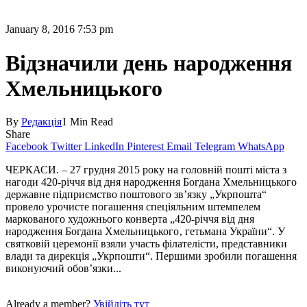
January 8, 2016 7:53 pm
Відзначили день народження
Хмельницького
By
Редакція
1 Min Read
Share
Facebook
Twitter
LinkedIn
Pinterest
Email
Telegram
WhatsApp
ЧЕРКАСИ. – 27 грудня 2015 року на головній пошті міста з
нагоди 420-річчя від дня народження Богдана Хмельницького
державне підприємство поштового зв’язку „Укрпошта“
провело урочисте погашення спеціяльним штемпелем
маркованого художнього конверта „420-річчя від дня
народження Богдана Хмельницького‚ гетьмана України“. У
святковій церемонії взяли участь філателісти, представники
влади та дирекція „Укрпошти“. Першими зробили погашення
виконуючий обов’язки...
Already a member?
Увійдіть тут