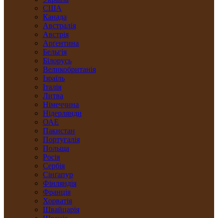
США
Канада
Австралія
Австрія
Арґентина
Бельгія
Білорусь
Великобританія
Ізраїль
Італія
Литва
Німеччина
Нідерлянди
ОАЕ
Пакистан
Португалія
Польща
Росія
Сербія
Сінґапур
Фінляндія
Франція
Хорватія
Швайцарія