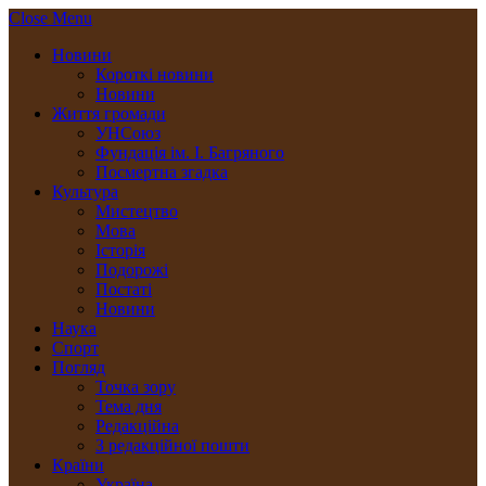
Close Menu
Новини
Короткі новини
Новини
Життя громади
УНСоюз
Фундація ім. І. Багряного
Посмертна згадка
Культура
Мистецтво
Мова
Історія
Подорожі
Постаті
Новини
Наука
Спорт
Погляд
Точка зору
Тема дня
Редакційна
З редакційної пошти
Країни
Україна