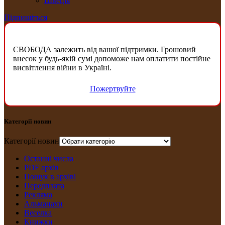
Швеція
Підпишіться
СВОБОДА залежить від вашої підтримки. Грошовий
внесок у будь-якій сумі допоможе нам оплатити постійне
висвітлення війни в Україні.
Пожертвуйте
Категорії новин
Категорії новин
Останні числа
PDF архів
Пошук в архіві
Передплата
Рекляма
Альманахи
Веселка
Книжки