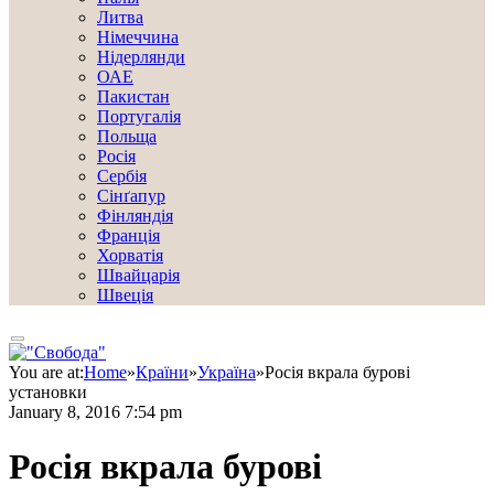
Литва
Німеччина
Нідерлянди
ОАЕ
Пакистан
Португалія
Польща
Росія
Сербія
Сінґапур
Фінляндія
Франція
Хорватія
Швайцарія
Швеція
You are at:
Home
»
Країни
»
Україна
»
Росія вкрала бурові
установки
January 8, 2016 7:54 pm
Росія вкрала бурові