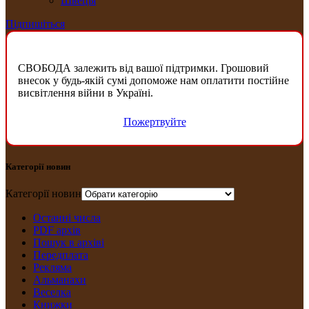
Швеція
Підпишіться
СВОБОДА залежить від вашої підтримки. Грошовий
внесок у будь-якій сумі допоможе нам оплатити постійне
висвітлення війни в Україні.
Пожертвуйте
Категорії новин
Категорії новин
Останні числа
PDF архів
Пошук в архіві
Передплата
Рекляма
Альманахи
Веселка
Книжки