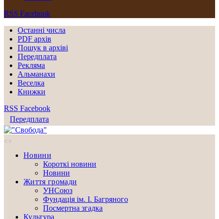
RSS
Facebook
Останні числа
PDF архів
Пошук в архіві
Передплата
Рекляма
Альманахи
Веселка
Книжки
RSS
Facebook
Передплата
Новини
Короткі новини
Новини
Життя громади
УНСоюз
Фундація ім. І. Багряного
Посмертна згадка
Культура