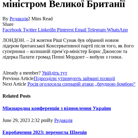
міністром Великої Британії
By
Редакція
2 Mins Read
Share
Facebook
Twitter
LinkedIn
Pinterest
Email
Telegram
WhatsApp
ЛОНДОН. – 24 жовтня Ріші Сунак був обраний новим
лідером британської Консервативної партії після того, як його
суперники – колишній прем’єр-міністер Борис Джонсон та
лідерка Палати громад Пенні Мордонт – вибули з гонки.
Already a member?
Увійдіть тут
Previous Article
Підрозділи утримують займані позиції
Next Article
Росія оголосила сценарій атаки „брудною бомбою“
Related
Posts
Міжнародна конференція з відновлення України
June 29, 2023 2:32 pm
By
Редакція
Евробачення 2023: перемогла Швеція