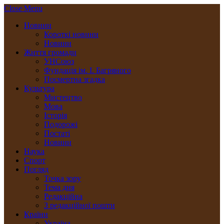
Close Menu
Новини
Короткі новини
Новини
Життя громади
УНСоюз
Фундація ім. І. Багряного
Посмертна згадка
Культура
Мистецтво
Мова
Історія
Подорожі
Постаті
Новини
Наука
Спорт
Погляд
Точка зору
Тема дня
Редакційна
З редакційної пошти
Країни
Україна