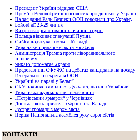
Президент України відвідав США
Прем’єр Великобританії оголосив про допомогу Україні
На засіданні Ради Безпеки ООН говорили про Україну
Бойові дії 23-29 липня
Викриття організованої злочинної групи
Польща відкидає спекуляції Путіна
Сибіга подякував польській владі
Україна знищила іранський корабель
Адміністрація Трампа проти ліворадикального
тероризму
Чикаґо допомагає Україні
Представниці СФУЖО на дебатах кандидатів на посаду
Генерального секретаря ООН
Українці на параді у Бельгії
СКУ починає кампанію „Дякуємо, що ви з Україною“
Українська журналістика в час війни
„Петрівський ярмарок“ у Чернівцях
Допомагають приятелі з Франції та Канади
Зустріч громади з мером міста
Перша Національна асамблея руху европеїстів
КОНТАКТИ