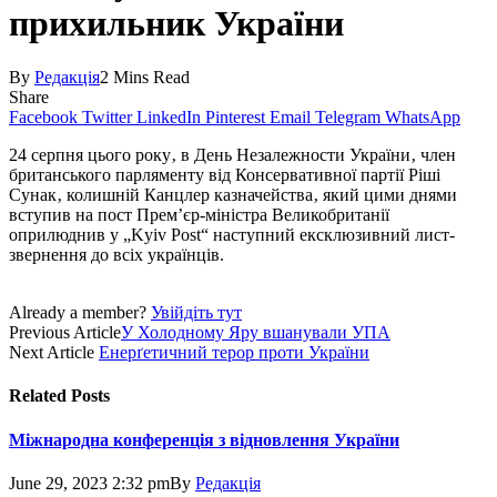
прихильник України
By
Редакція
2 Mins Read
Share
Facebook
Twitter
LinkedIn
Pinterest
Email
Telegram
WhatsApp
24 серпня цього року‚ в День Незалежности України‚ член
британського парляменту від Консервативної партії Ріші
Сунак‚ колишній Канцлер казначейства‚ який цими днями
вступив на пост Прем’єр-міністра Великобританії
оприлюднив у „Kyiv Post“ наступний ексклюзивний лист-
звернення до всіх українців.
Already a member?
Увійдіть тут
Previous Article
У Холодному Яру вшанували УПА
Next Article
Енерґетичний терор проти України
Related
Posts
Міжнародна конференція з відновлення України
June 29, 2023 2:32 pm
By
Редакція