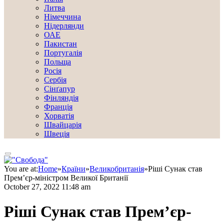
Литва
Німеччина
Нідерлянди
ОАЕ
Пакистан
Португалія
Польща
Росія
Сербія
Сінґапур
Фінляндія
Франція
Хорватія
Швайцарія
Швеція
You are at:
Home
»
Країни
»
Великобританія
»
Ріші Сунак став
Прем’єр-міністром Великої Британії
October 27, 2022 11:48 am
Ріші Сунак став Прем’єр-