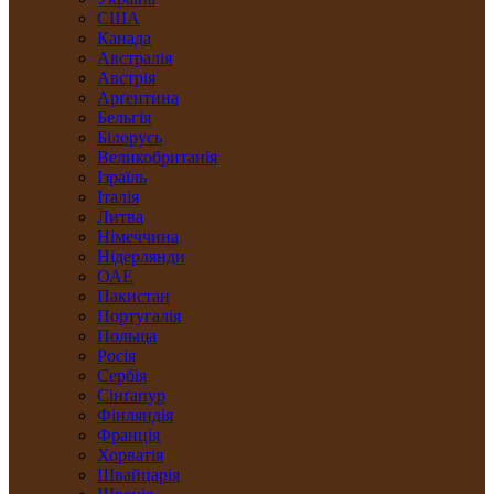
США
Канада
Австралія
Австрія
Арґентина
Бельгія
Білорусь
Великобританія
Ізраїль
Італія
Литва
Німеччина
Нідерлянди
ОАЕ
Пакистан
Португалія
Польща
Росія
Сербія
Сінґапур
Фінляндія
Франція
Хорватія
Швайцарія