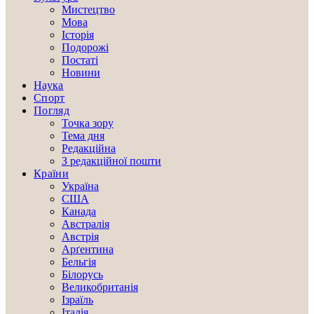
Мистецтво
Мова
Історія
Подорожі
Постаті
Новини
Наука
Спорт
Погляд
Точка зору
Тема дня
Редакційна
З редакційної пошти
Країни
Україна
США
Канада
Австралія
Австрія
Арґентина
Бельгія
Білорусь
Великобританія
Ізраїль
Італія