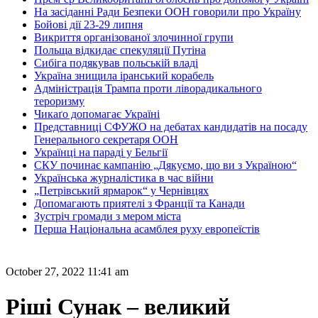
На засіданні Ради Безпеки ООН говорили про Україну
Бойові дії 23-29 липня
Викриття організованої злочинної групи
Польща відкидає спекуляції Путіна
Сибіга подякував польській владі
Україна знищила іранський корабель
Адміністрація Трампа проти ліворадикального
тероризму
Чикаґо допомагає Україні
Представниці СФУЖО на дебатах кандидатів на посаду
Генерального секретаря ООН
Українці на параді у Бельгії
СКУ починає кампанію „Дякуємо, що ви з Україною“
Українська журналістика в час війни
„Петрівський ярмарок“ у Чернівцях
Допомагають приятелі з Франції та Канади
Зустріч громади з мером міста
Перша Національна асамблея руху европеїстів
October 27, 2022 11:41 am
Ріші Сунак – великий