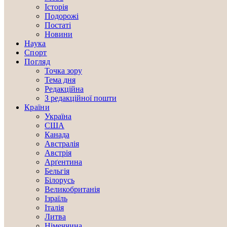
Історія
Подорожі
Постаті
Новини
Наука
Спорт
Погляд
Точка зору
Тема дня
Редакційна
З редакційної пошти
Країни
Україна
США
Канада
Австралія
Австрія
Арґентина
Бельгія
Білорусь
Великобританія
Ізраїль
Італія
Литва
Німеччина