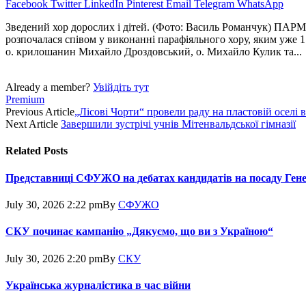
Facebook
Twitter
LinkedIn
Pinterest
Email
Telegram
WhatsApp
Зведений хор дорослих і дітей. (Фото: Василь Романчук) ПАРМА
розпочалася співом у виконанні парафіяльного хору, яким уже 
о. крилошанин Михайло Дроздовський, о. Михайло Кулик та...
Already a member?
Увійдіть тут
Premium
Previous Article
„Лісові Чорти“ провели раду на пластовій оселі 
Next Article
Завершили зустрічі учнів Мітенвальдської гімназії
Related
Posts
Представниці СФУЖО на дебатах кандидатів на посаду Ген
July 30, 2026 2:22 pm
By
СФУЖО
СКУ починає кампанію „Дякуємо, що ви з Україною“
July 30, 2026 2:20 pm
By
СКУ
Українська журналістика в час війни