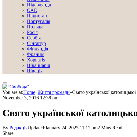
Нідерлянди
ОАЕ
Пакистан
Португалія
Польща
Росія
Сербія
Сінґапур
Фінляндія
Франція
Хорватія
Швайцарія
Швеція
You are at:
Home
»
Життя громади
»
Свято української католицької 
November 3, 2016 12:38 pm
Свято української католицько
By
Редакція
Updated:
January 24, 2025 11:12 am
2 Mins Read
Share