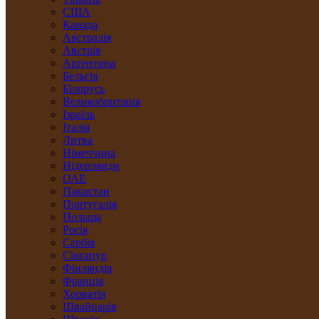
США
Канада
Австралія
Австрія
Арґентина
Бельгія
Білорусь
Великобританія
Ізраїль
Італія
Литва
Німеччина
Нідерлянди
ОАЕ
Пакистан
Португалія
Польща
Росія
Сербія
Сінґапур
Фінляндія
Франція
Хорватія
Швайцарія