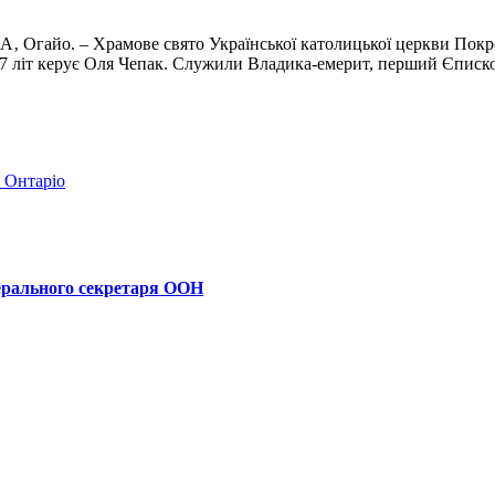
‚ Огайо. – Храмове свято Української католицької церкви Покро
17 літ керує Оля Чепак. Служили Владика-емерит, перший Єписко
в Онтаріо
ерального секретаря ООН