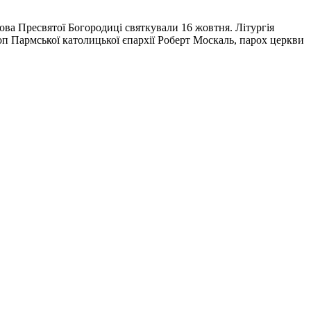
ва Пресвятої Богородиці святкували 16 жовтня. Літургія
п Пармської католицької єпархії Роберт Москаль, парох церкви