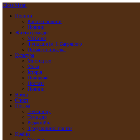
Close Menu
Новини
Короткі новини
Новини
Життя громади
УНСоюз
Фундація ім. І. Багряного
Посмертна згадка
Культура
Мистецтво
Мова
Історія
Подорожі
Постаті
Новини
Наука
Спорт
Погляд
Точка зору
Тема дня
Редакційна
З редакційної пошти
Країни
Україна