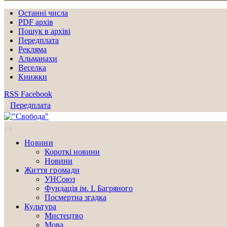
Останні числа
PDF архів
Пошук в архіві
Передплата
Рекляма
Альманахи
Веселка
Книжки
RSS
Facebook
Передплата
Новини
Короткі новини
Новини
Життя громади
УНСоюз
Фундація ім. І. Багряного
Посмертна згадка
Культура
Мистецтво
Мова