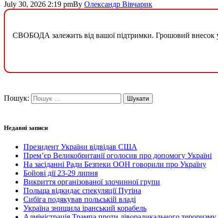
July 30, 2026 2:19 pm
By
Олександр Вівчарик
СВОБОДА залежить від вашої підтримки. Грошовий внесок у б
Пошук:
Недавні записи
Президент України відвідав США
Прем’єр Великобританії оголосив про допомогу Україні
На засіданні Ради Безпеки ООН говорили про Україну
Бойові дії 23-29 липня
Викриття організованої злочинної групи
Польща відкидає спекуляції Путіна
Сибіга подякував польській владі
Україна знищила іранський корабель
Адміністрація Трампа проти ліворадикального тероризму