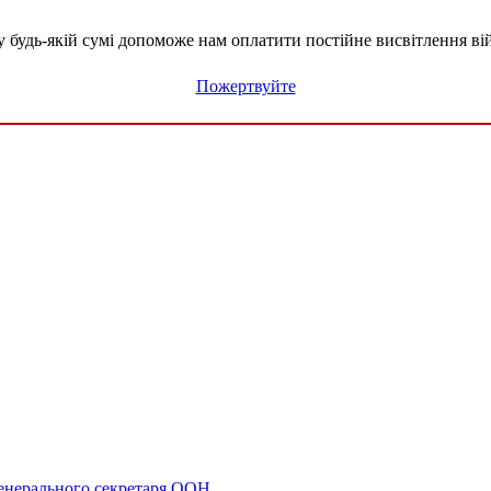
удь-якій сумі допоможе нам оплатити постійне висвітлення вій
Пожертвуйте
енерального секретаря ООН