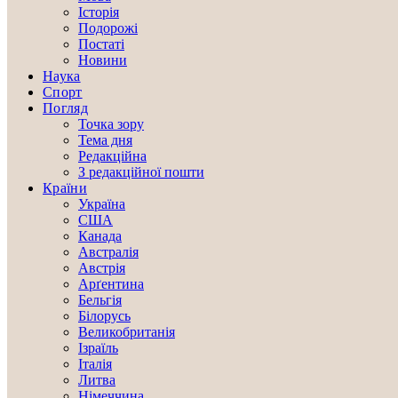
Історія
Подорожі
Постаті
Новини
Наука
Спорт
Погляд
Точка зору
Тема дня
Редакційна
З редакційної пошти
Країни
Україна
США
Канада
Австралія
Австрія
Арґентина
Бельгія
Білорусь
Великобританія
Ізраїль
Італія
Литва
Німеччина