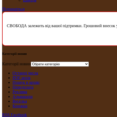
Швеція
Підпишіться
СВОБОДА залежить від вашої підтримки. Грошовий внесок у б
Категорії новин
Категорії новин
Останні числа
PDF архів
Пошук в архіві
Передплата
Рекляма
Альманахи
Веселка
Книжки
RSS
Facebook