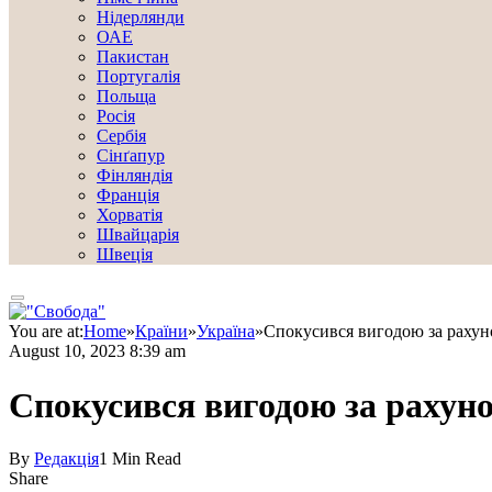
Нідерлянди
ОАЕ
Пакистан
Португалія
Польща
Росія
Сербія
Сінґапур
Фінляндія
Франція
Хорватія
Швайцарія
Швеція
You are at:
Home
»
Країни
»
Україна
»
Спокусився вигодою за рахун
August 10, 2023 8:39 am
Спокусився вигодою за рахун
By
Редакція
1 Min Read
Share