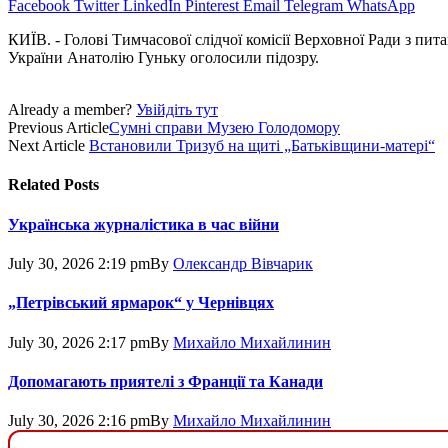
Facebook
Twitter
LinkedIn
Pinterest
Email
Telegram
WhatsApp
КИЇВ. - Голові Тимчасової слідчої комісії Верховної Ради з пит
України Анатолію Гуньку оголосили підозру.
Already a member?
Увійдіть тут
Previous Article
Сумні справи Музею Голодомору
Next Article
Встановили Тризуб на щиті „Батьківщини-матері“
Related
Posts
Українська журналістика в час війни
July 30, 2026 2:19 pm
By
Олександр Вівчарик
„Петрівський ярмарок“ у Чернівцях
July 30, 2026 2:17 pm
By
Михайло Михайлинин
Допомагають приятелі з Франції та Канади
July 30, 2026 2:16 pm
By
Михайло Михайлинин