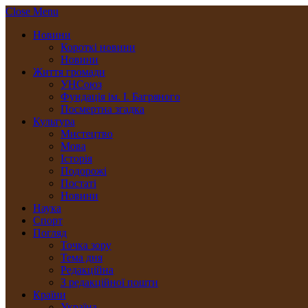
Close Menu
Новини
Короткі новини
Новини
Життя громади
УНСоюз
Фундація ім. І. Багряного
Посмертна згадка
Культура
Мистецтво
Мова
Історія
Подорожі
Постаті
Новини
Наука
Спорт
Погляд
Точка зору
Тема дня
Редакційна
З редакційної пошти
Країни
Україна