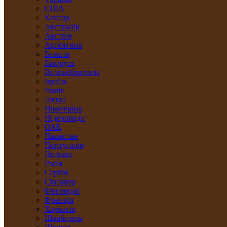
США
Канада
Австралія
Австрія
Арґентина
Бельгія
Білорусь
Великобританія
Ізраїль
Італія
Литва
Німеччина
Нідерлянди
ОАЕ
Пакистан
Португалія
Польща
Росія
Сербія
Сінґапур
Фінляндія
Франція
Хорватія
Швайцарія