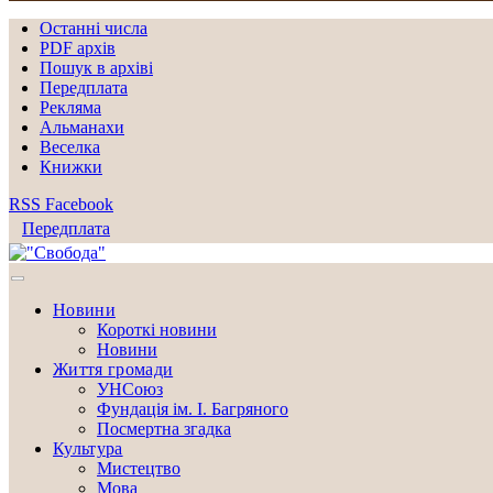
Останні числа
PDF архів
Пошук в архіві
Передплата
Рекляма
Альманахи
Веселка
Книжки
RSS
Facebook
Передплата
Новини
Короткі новини
Новини
Життя громади
УНСоюз
Фундація ім. І. Багряного
Посмертна згадка
Культура
Мистецтво
Мова