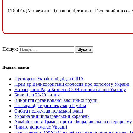
СВОБОДА залежить від вашої підтримки. Грошовий внесок у б
Пошук:
Недавні записи
Президент України відвідав США
Прем’єр Великобританії оголосив про допомогу Україні
На засіданні Ради Безпеки ООН говорили про Україну
Бойові дії 23-29 липня
Викриття організованої злочинної групи
Польща відкидає спекуляції Путіна
Сибіга подякував польській владі
Україна знищила іранський корабель
Адміністрація Трампа проти ліворадикального тероризму
Чикаґо допомагає Україні
Представниці СФУЖО на дебатах кандидатів на посаду Г