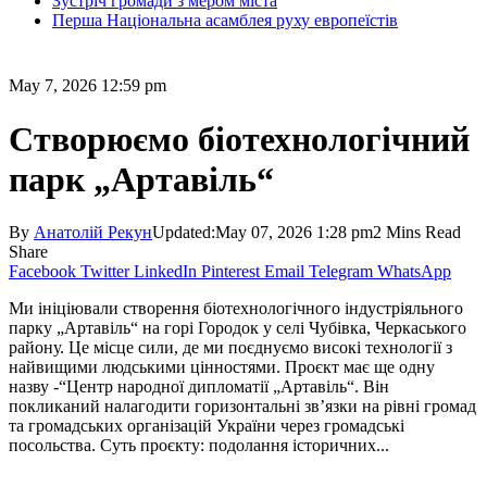
Зустріч громади з мером міста
Перша Національна асамблея руху европеїстів
May 7, 2026 12:59 pm
Cтворюємо біотехнологічний
парк „Артавіль“
By
Анатолій Рекун
Updated:
May 07, 2026 1:28 pm
2 Mins Read
Share
Facebook
Twitter
LinkedIn
Pinterest
Email
Telegram
WhatsApp
Ми ініціювали створення біотехнологічного індустріяльного
парку „Артавіль“ на горі Городок у селі Чубівка, Черкаського
району. Це місце сили, де ми поєднуємо високі технології з
найвищими людськими цінностями. Проєкт має ще одну
назву -“Центр народної дипломатії „Арта­віль“. Він
покликаний налагодити горизонтальні зв’язки на рівні громад
та громадських організацій України через громадські
посольства. Суть проєкту: подолання історичних...