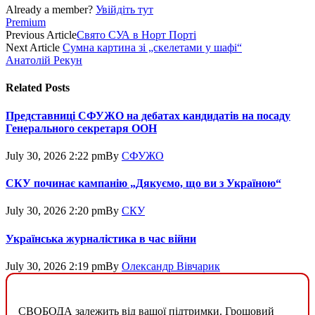
Already a member?
Увійдіть тут
Premium
Previous Article
Свято СУА в Норт Порті
Next Article
Сумна картина зі „скелетами у шафі“
Анатолій Рекун
Related
Posts
Представниці СФУЖО на дебатах кандидатів на посаду
Генерального секретаря ООН
July 30, 2026 2:22 pm
By
СФУЖО
СКУ починає кампанію „Дякуємо, що ви з Україною“
July 30, 2026 2:20 pm
By
СКУ
Українська журналістика в час війни
July 30, 2026 2:19 pm
By
Олександр Вівчарик
СВОБОДА залежить від вашої підтримки. Грошовий