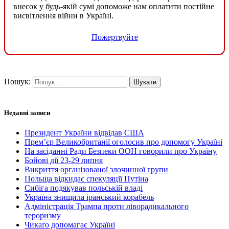
внесок у будь-якій сумі допоможе нам оплатити постійне
висвітлення війни в Україні.
Пожертвуйте
Пошук:
Недавні записи
Президент України відвідав США
Прем’єр Великобританії оголосив про допомогу Україні
На засіданні Ради Безпеки ООН говорили про Україну
Бойові дії 23-29 липня
Викриття організованої злочинної групи
Польща відкидає спекуляції Путіна
Сибіга подякував польській владі
Україна знищила іранський корабель
Адміністрація Трампа проти ліворадикального
тероризму
Чикаґо допомагає Україні