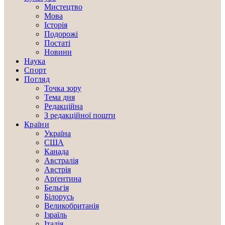
Мистецтво
Мова
Історія
Подорожі
Постаті
Новини
Наука
Спорт
Погляд
Точка зору
Тема дня
Редакційна
З редакційної пошти
Країни
Україна
США
Канада
Австралія
Австрія
Арґентина
Бельгія
Білорусь
Великобританія
Ізраїль
Італія