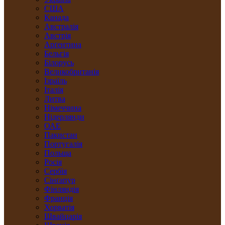
США
Канада
Австралія
Австрія
Арґентина
Бельгія
Білорусь
Великобританія
Ізраїль
Італія
Литва
Німеччина
Нідерлянди
ОАЕ
Пакистан
Португалія
Польща
Росія
Сербія
Сінґапур
Фінляндія
Франція
Хорватія
Швайцарія