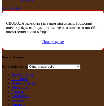
Швеція
Підпишіться
СВОБОДА залежить від вашої підтримки. Грошовий
внесок у будь-якій сумі допоможе нам оплатити постійне
висвітлення війни в Україні.
Пожертвуйте
Категорії новин
Категорії новин
Останні числа
PDF архів
Пошук в архіві
Передплата
Рекляма
Альманахи
Веселка
Книжки