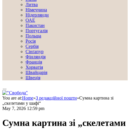
Литва
Німеччина
Нідерлянди
ОАЕ
Пакистан
Португалія
Польща
Росія
Сербія
Сінґапур
Фінляндія
Франція
Хорватія
Швайцарія
Швеція
You are at:
Home
»
З редакційної пошти
»
Сумна картина зі
„скелетами у шафі“
May 7, 2026 12:59 pm
Сумна картина зі „скелетами