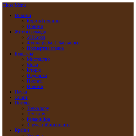
Close Menu
Новини
Короткі новини
Новини
Життя громади
УНСоюз
Фундація ім. І. Багряного
Посмертна згадка
Культура
Мистецтво
Мова
Історія
Подорожі
Постаті
Новини
Наука
Спорт
Погляд
Точка зору
Тема дня
Редакційна
З редакційної пошти
Країни
Україна