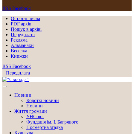
RSS
Facebook
Останні числа
PDF архів
Пошук в архіві
Передплата
Рекляма
Альманахи
Веселка
Книжки
RSS
Facebook
Передплата
Новини
Короткі новини
Новини
Життя громади
УНСоюз
Фундація ім. І. Багряного
Посмертна згадка
Культура