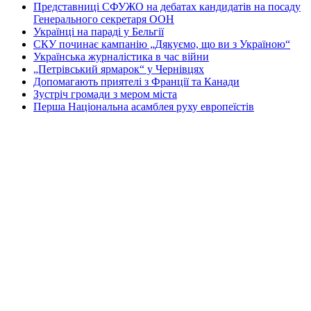
Представниці СФУЖО на дебатах кандидатів на посаду
Генерального секретаря ООН
Українці на параді у Бельгії
СКУ починає кампанію „Дякуємо, що ви з Україною“
Українська журналістика в час війни
„Петрівський ярмарок“ у Чернівцях
Допомагають приятелі з Франції та Канади
Зустріч громади з мером міста
Перша Національна асамблея руху европеїстів
КОНТАКТИ
☎ (973) 292-9800 x 3040
Редактор
Адміністрація
Передплата
Рекляма
Вебмайстер
„СВОБОДА“ – ГАЗЕТА УКРАЇНСЬКОЇ
ГРОМАДИ В АМЕРИЦІ