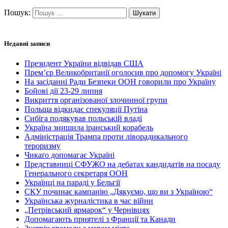
Пошук:
Недавні записи
Президент України відвідав США
Прем’єр Великобританії оголосив про допомогу Україні
На засіданні Ради Безпеки ООН говорили про Україну
Бойові дії 23-29 липня
Викриття організованої злочинної групи
Польща відкидає спекуляції Путіна
Сибіга подякував польській владі
Україна знищила іранський корабель
Адміністрація Трампа проти ліворадикального
тероризму
Чикаґо допомагає Україні
Представниці СФУЖО на дебатах кандидатів на посаду
Генерального секретаря ООН
Українці на параді у Бельгії
СКУ починає кампанію „Дякуємо, що ви з Україною“
Українська журналістика в час війни
„Петрівський ярмарок“ у Чернівцях
Допомагають приятелі з Франції та Канади