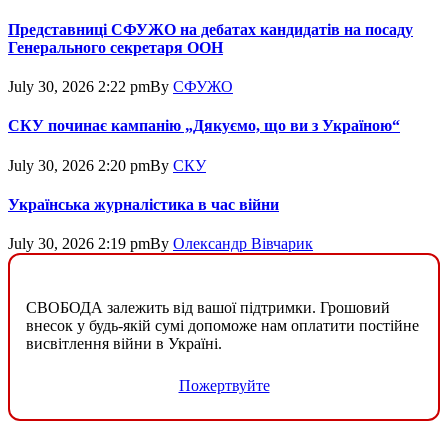
Представниці СФУЖО на дебатах кандидатів на посаду
Генерального секретаря ООН
July 30, 2026 2:22 pm
By
СФУЖО
СКУ починає кампанію „Дякуємо, що ви з Україною“
July 30, 2026 2:20 pm
By
СКУ
Українська журналістика в час війни
July 30, 2026 2:19 pm
By
Олександр Вівчарик
СВОБОДА залежить від вашої підтримки. Грошовий
внесок у будь-якій сумі допоможе нам оплатити постійне
висвітлення війни в Україні.
Пожертвуйте