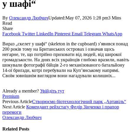
у шафі“
By
Олександр Любчич
Updated:
May 07, 2026 1:28 pm
3 Mins
Read
Share
Facebook
Twitter
LinkedIn
Pinterest
Email
Telegram
WhatsApp
Вираз „скелет у шафі“ (skeleton in the cupboard) з’явився понад
200 років тому на Британських островах і означав щось
негарне, те, що потрібно приховати від людей, від широкої
громадськости. На днях всіх українців глибоко вразили, навіть
шокували фотографії бійців 2-го механізованого батальйону
14-ої бриґади, котрі перебували на Куп’янському напрямі.
Своїм зовнішнім виглядом вони нагадували колишніх...
Already a member?
Увійдіть тут
Premium
Previous Article
Cтворюємо біотехнологічний парк „Артавіль“
Next Article
Комендант рейхстаґу Федір Зінченко і прапор
перемоги
Олександр Любчич
Related
Posts