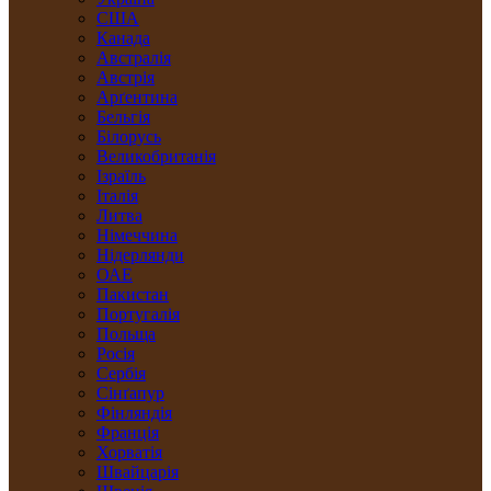
США
Канада
Австралія
Австрія
Арґентина
Бельгія
Білорусь
Великобританія
Ізраїль
Італія
Литва
Німеччина
Нідерлянди
ОАЕ
Пакистан
Португалія
Польща
Росія
Сербія
Сінґапур
Фінляндія
Франція
Хорватія
Швайцарія