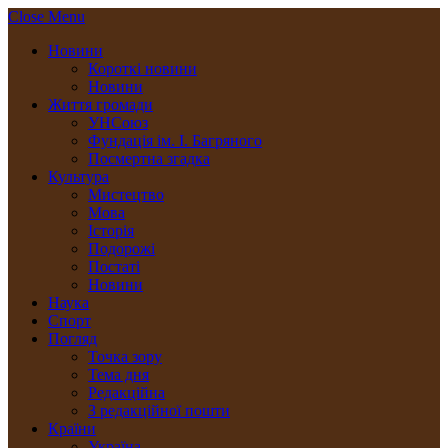
Close Menu
Новини
Короткі новини
Новини
Життя громади
УНСоюз
Фундація ім. І. Багряного
Посмертна згадка
Культура
Мистецтво
Мова
Історія
Подорожі
Постаті
Новини
Наука
Спорт
Погляд
Точка зору
Тема дня
Редакційна
З редакційної пошти
Країни
Україна