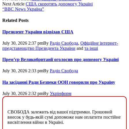
Next Article
США скоротять допомогу Україні
“BBC News Україна”
Related
Posts
Президент України відвідав США
July 30, 2026 2:37 pm
By
Радіо Свобода
,
Офіційне інтернет-
представництво Президента України
and
та інші
Прем’єр Великобританії оголосив про допомогу Україні
July 30, 2026 2:33 pm
By
Радіо Свобода
На засіданні Ради Безпеки ООН говорили про Україну
July 30, 2026 2:32 pm
By
Укрінформ
СВОБОДА залежить від вашої підтримки. Грошовий
внесок у будь-якій сумі допоможе нам оплатити постійне
висвітлення війни в Україні.