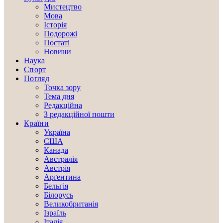
Мистецтво
Мова
Історія
Подорожі
Постаті
Новини
Наука
Спорт
Погляд
Точка зору
Тема дня
Редакційна
З редакційної пошти
Країни
Україна
США
Канада
Австралія
Австрія
Арґентина
Бельгія
Білорусь
Великобританія
Ізраїль
Італія