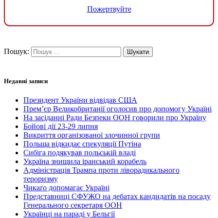
Пожертвуйте
Пошук:
Недавні записи
Президент України відвідав США
Прем’єр Великобританії оголосив про допомогу Україні
На засіданні Ради Безпеки ООН говорили про Україну
Бойові дії 23-29 липня
Викриття організованої злочинної групи
Польща відкидає спекуляції Путіна
Сибіга подякував польській владі
Україна знищила іранський корабель
Адміністрація Трампа проти ліворадикального
тероризму
Чикаґо допомагає Україні
Представниці СФУЖО на дебатах кандидатів на посаду
Генерального секретаря ООН
Українці на параді у Бельгії