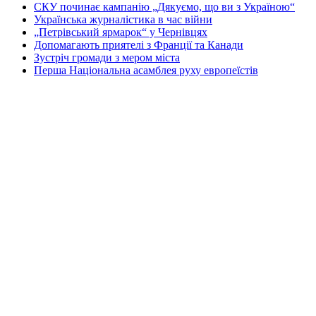
СКУ починає кампанію „Дякуємо, що ви з Україною“
Українська журналістика в час війни
„Петрівський ярмарок“ у Чернівцях
Допомагають приятелі з Франції та Канади
Зустріч громади з мером міста
Перша Національна асамблея руху европеїстів
КОНТАКТИ
☎ (973) 292-9800 x 3040
Редактор
Адміністрація
Передплата
Рекляма
Вебмайстер
„СВОБОДА“ – ГАЗЕТА УКРАЇНСЬКОЇ
ГРОМАДИ В АМЕРИЦІ
„СВОБОДА“ заснована у 1893 році в США і є найстаршою у
світі україномовною газетою що видається безперервно. Від
1921 року до 1998 року була єдиним поза Україною щоденним