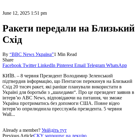
June 12, 2025 1:51 pm
Ракети передали на Близький
Схід
By
“BBC News Україна”
1 Min Read
Share
Facebook
Twitter
LinkedIn
Pinterest
Email
Telegram
WhatsApp
КИЇВ. – 8 червня Президент Володимир Зеленський
підтвердив інформацію, що Пентагон перекинув на Близький
Схід 20 тисяч ракет, які раніше планували використати в
Україні для боротьби з „шахедами“. Про це президент заявив в
інтерв’ю ABC News, відповідаючи на питання, чи зможе
Україна протриматись без допомоги США. Повне відео
інтерв’ю оприлюднила пресслужба президента. 5 червня
Wall...
Already a member?
Увійдіть тут
Previous Article
СКУ запрошує на лекцію