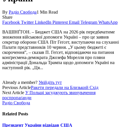
By
Радіо Свобода
1 Min Read
Share
Facebook
Twitter
LinkedIn
Pinterest
Email
Telegram
WhatsApp
ВАШІНҐТОН. – Бюджет США на 2026 рік передбачатиме
зниження військової допомоги Україні – про це заявив
секретар оборони США Піт Геґсет, виступаючи на слуханні
Палати представників 10 червня. „У цьому бюджеті є
скорочення”, – сказав П. Геґсет, відповідаючи на питання
конґресмена-демократа Джозефа Морелля про пляни
адміністрації Дональда Трампа щодо допомоги Україні на
наступний рік. „Ця...
Already a member?
Увійдіть тут
Previous Article
Ракети передали на Близький Схід
Next Article
У Польщі засуджують звинувачення
роспропаґанди
Радіо Свобода
Related
Posts
Президент України відвідав США