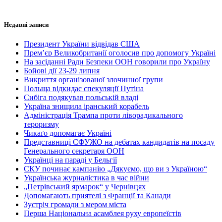
Недавні записи
Президент України відвідав США
Прем’єр Великобританії оголосив про допомогу Україні
На засіданні Ради Безпеки ООН говорили про Україну
Бойові дії 23-29 липня
Викриття організованої злочинної групи
Польща відкидає спекуляції Путіна
Сибіга подякував польській владі
Україна знищила іранський корабель
Адміністрація Трампа проти ліворадикального
тероризму
Чикаґо допомагає Україні
Представниці СФУЖО на дебатах кандидатів на посаду
Генерального секретаря ООН
Українці на параді у Бельгії
СКУ починає кампанію „Дякуємо, що ви з Україною“
Українська журналістика в час війни
„Петрівський ярмарок“ у Чернівцях
Допомагають приятелі з Франції та Канади
Зустріч громади з мером міста
Перша Національна асамблея руху европеїстів