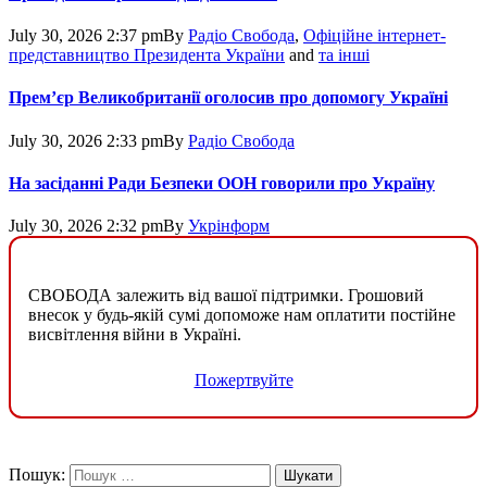
July 30, 2026 2:37 pm
By
Радіо Свобода
,
Офіційне інтернет-
представництво Президента України
and
та інші
Прем’єр Великобританії оголосив про допомогу Україні
July 30, 2026 2:33 pm
By
Радіо Свобода
На засіданні Ради Безпеки ООН говорили про Україну
July 30, 2026 2:32 pm
By
Укрінформ
СВОБОДА залежить від вашої підтримки. Грошовий
внесок у будь-якій сумі допоможе нам оплатити постійне
висвітлення війни в Україні.
Пожертвуйте
Пошук: