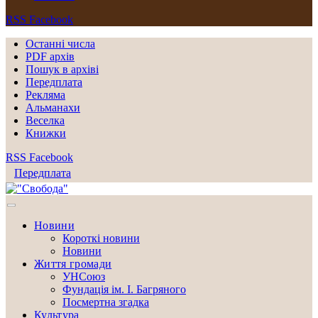
RSS
Facebook
Останні числа
PDF архів
Пошук в архіві
Передплата
Рекляма
Альманахи
Веселка
Книжки
RSS
Facebook
Передплата
Новини
Короткі новини
Новини
Життя громади
УНСоюз
Фундація ім. І. Багряного
Посмертна згадка
Культура