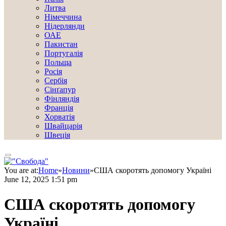
Литва
Німеччина
Нідерлянди
ОАЕ
Пакистан
Португалія
Польща
Росія
Сербія
Сінґапур
Фінляндія
Франція
Хорватія
Швайцарія
Швеція
You are at:
Home
»
Новини
»
США скоротять допомогу Україні
June 12, 2025 1:51 pm
США скоротять допомогу
Україні