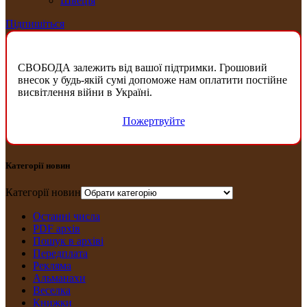
Швеція
Підпишіться
СВОБОДА залежить від вашої підтримки. Грошовий
внесок у будь-якій сумі допоможе нам оплатити постійне
висвітлення війни в Україні.
Пожертвуйте
Категорії новин
Категорії новин
Останні числа
PDF архів
Пошук в архіві
Передплата
Рекляма
Альманахи
Веселка
Книжки