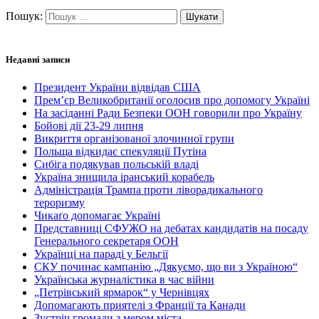
Пошук:
Недавні записи
Президент України відвідав США
Прем’єр Великобританії оголосив про допомогу Україні
На засіданні Ради Безпеки ООН говорили про Україну
Бойові дії 23-29 липня
Викриття організованої злочинної групи
Польща відкидає спекуляції Путіна
Сибіга подякував польській владі
Україна знищила іранський корабель
Адміністрація Трампа проти ліворадикального
тероризму
Чикаґо допомагає Україні
Представниці СФУЖО на дебатах кандидатів на посаду
Генерального секретаря ООН
Українці на параді у Бельгії
СКУ починає кампанію „Дякуємо, що ви з Україною“
Українська журналістика в час війни
„Петрівський ярмарок“ у Чернівцях
Допомагають приятелі з Франції та Канади
Зустріч громади з мером міста