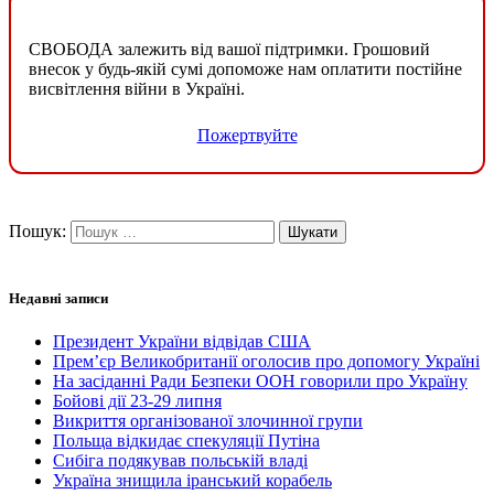
СВОБОДА залежить від вашої підтримки. Грошовий
внесок у будь-якій сумі допоможе нам оплатити постійне
висвітлення війни в Україні.
Пожертвуйте
Пошук:
Недавні записи
Президент України відвідав США
Прем’єр Великобританії оголосив про допомогу Україні
На засіданні Ради Безпеки ООН говорили про Україну
Бойові дії 23-29 липня
Викриття організованої злочинної групи
Польща відкидає спекуляції Путіна
Сибіга подякував польській владі
Україна знищила іранський корабель