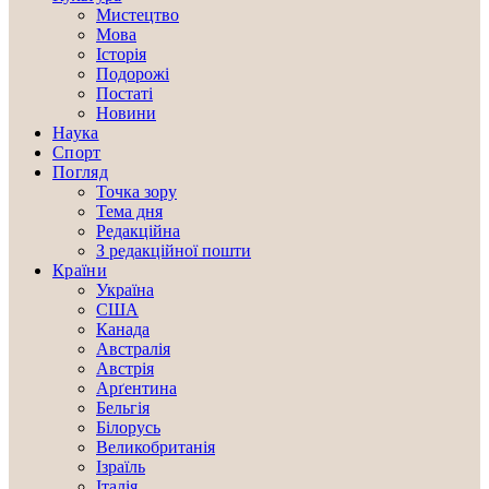
Мистецтво
Мова
Історія
Подорожі
Постаті
Новини
Наука
Спорт
Погляд
Точка зору
Тема дня
Редакційна
З редакційної пошти
Країни
Україна
США
Канада
Австралія
Австрія
Арґентина
Бельгія
Білорусь
Великобританія
Ізраїль
Італія