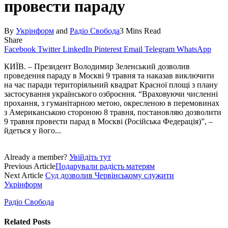
провести параду
By
Укрінформ
and
Радіо Свобода
3 Mins Read
Share
Facebook
Twitter
LinkedIn
Pinterest
Email
Telegram
WhatsApp
КИЇВ. – Президент Володимир Зеленський дозволив
проведення параду в Москві 9 травня та наказав виключити
на час паради територіяльний квадрат Красної площі з плану
застосування українського озброєння. “Враховуючи численні
прохання, з гуманітарною метою, окресленою в перемовинах
з Амери­канською стороною 8 травня, постановляю дозволити
9 травня провести парад в Москві (Російська Федерація)”, –
йдеться у його...
Already a member?
Увійдіть тут
Previous Article
Подарували радість матерям
Next Article
Суд дозволив Червінському служити
Укрінформ
Радіо Свобода
Related
Posts