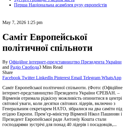
Перша Національна асамблея руху европеїстів
May 7, 2026 1:25 pm
Саміт Европейської
політичної спільноти
By
Офіційне інтернет-представництво Президента України
and
Радіо Свобода
3 Mins Read
Share
Facebook
Twitter
LinkedIn
Pinterest
Email
Telegram
WhatsApp
Саміт Европейської політичної спільноти. (Фото: (Офіційне
інтернет-представництво Президента України ЄРЕВАН. –
Вірменія отримала рідкісну можливість опинитися в центрі
світової уваги, коли десятки світових лідерів, включно з
Генеральним секретарем НАТО, зібралися на два саміти під
егідою Европи. Прем’єр-міністер Вірменії Нікол Пашинян і
Президент Европейської ради Антоніу Кошта стали
господарями зустрічі для понад 40 лідерів і посадовців,...