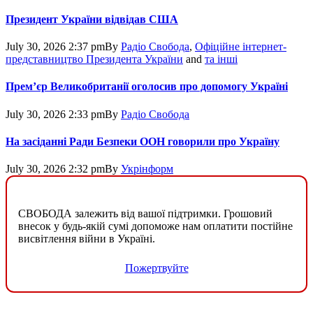
Президент України відвідав США
July 30, 2026 2:37 pm
By
Радіо Свобода
,
Офіційне інтернет-
представництво Президента України
and
та інші
Прем’єр Великобританії оголосив про допомогу Україні
July 30, 2026 2:33 pm
By
Радіо Свобода
На засіданні Ради Безпеки ООН говорили про Україну
July 30, 2026 2:32 pm
By
Укрінформ
СВОБОДА залежить від вашої підтримки. Грошовий
внесок у будь-якій сумі допоможе нам оплатити постійне
висвітлення війни в Україні.
Пожертвуйте