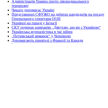
Адміністрація Трампа проти ліворадикального
тероризму
Чикаґо допомагає Україні
Представниці СФУЖО на дебатах кандидатів на посаду
Генерального секретаря ООН
Українці на параді у Бельгії
СКУ починає кампанію „Дякуємо, що ви з Україною“
Українська журналістика в час війни
„Петрівський ярмарок“ у Чернівцях
Допомагають приятелі з Франції та Канади
Зустріч громади з мером міста
Перша Національна асамблея руху европеїстів
КОНТАКТИ
☎ (973) 292-9800 x 3040
Редактор
Адміністрація
Передплата
Рекляма
Вебмайстер