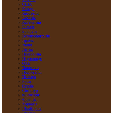
США
Канада
Австралія
Австрія
Арґентина
Бельгія
Білорусь
Великобританія
Ізраїль
Італія
Литва
Німеччина
Нідерлянди
ОАЕ
Пакистан
Португалія
Польща
Росія
Сербія
Сінґапур
Фінляндія
Франція
Хорватія
Швайцарія