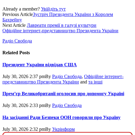
Already a member?
Увійдіть тут
Previous Article
Зустріч Президента України з Королем
Бахрейну
Next Article
Лавреати премії в галузі культури
Офіційне інтернет-представництво Президента України
Радіо Свобода
Related
Posts
Президент України відвідав США
July 30, 2026 2:37 pm
By
Радіо Свобода
,
Офіційне інтернет-
представництво Президента України
and
та інші
Прем’єр Великобританії оголосив про допомогу Україні
July 30, 2026 2:33 pm
By
Радіо Свобода
На засіданні Ради Безпеки ООН говорили про Україну
July 30, 2026 2:32 pm
By
Укрінформ