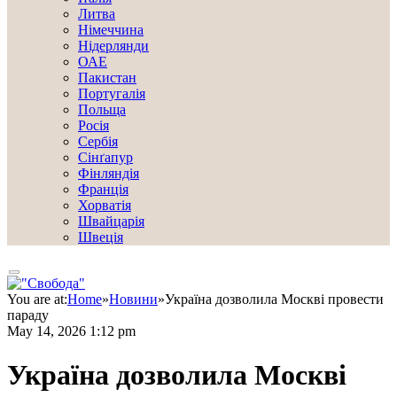
Литва
Німеччина
Нідерлянди
ОАЕ
Пакистан
Португалія
Польща
Росія
Сербія
Сінґапур
Фінляндія
Франція
Хорватія
Швайцарія
Швеція
You are at:
Home
»
Новини
»
Україна дозволила Москві провести
параду
May 14, 2026 1:12 pm
Україна дозволила Москві