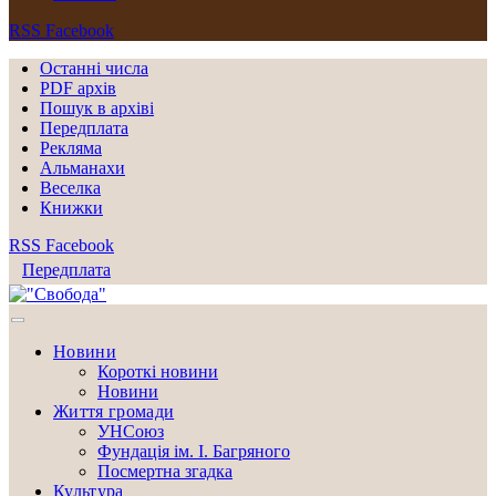
RSS
Facebook
Останні числа
PDF архів
Пошук в архіві
Передплата
Рекляма
Альманахи
Веселка
Книжки
RSS
Facebook
Передплата
Новини
Короткі новини
Новини
Життя громади
УНСоюз
Фундація ім. І. Багряного
Посмертна згадка
Культура