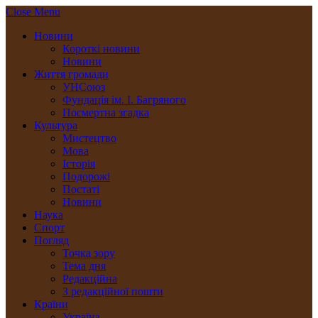
Close Menu
Новини
Короткі новини
Новини
Життя громади
УНСоюз
Фундація ім. І. Багряного
Посмертна згадка
Культура
Мистецтво
Мова
Історія
Подорожі
Постаті
Новини
Наука
Спорт
Погляд
Точка зору
Тема дня
Редакційна
З редакційної пошти
Країни
Україна