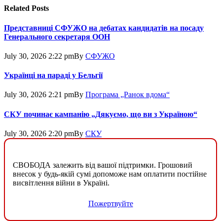
Related
Posts
Представниці СФУЖО на дебатах кандидатів на посаду
Генерального секретаря ООН
July 30, 2026 2:22 pm
By
СФУЖО
Українці на параді у Бельгії
July 30, 2026 2:21 pm
By
Програма „Ранок вдома“
СКУ починає кампанію „Дякуємо, що ви з Україною“
July 30, 2026 2:20 pm
By
СКУ
СВОБОДА залежить від вашої підтримки. Грошовий
внесок у будь-якій сумі допоможе нам оплатити постійне
висвітлення війни в Україні.
Пожертвуйте