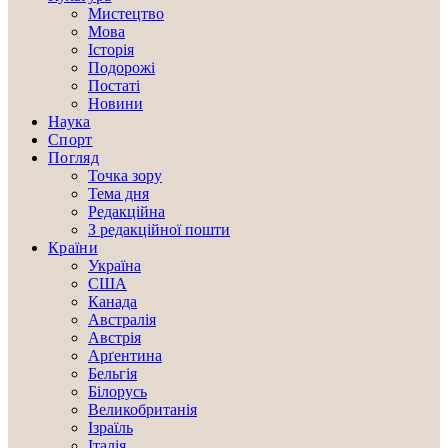
Мистецтво
Мова
Історія
Подорожі
Постаті
Новини
Наука
Спорт
Погляд
Точка зору
Тема дня
Редакційна
З редакційної пошти
Країни
Україна
США
Канада
Австралія
Австрія
Арґентина
Бельгія
Білорусь
Великобританія
Ізраїль
Італія