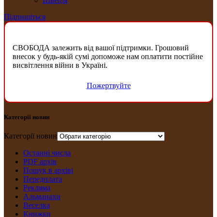
Швеція
Підпишіться
СВОБОДА залежить від вашої підтримки. Грошовий
внесок у будь-якій сумі допоможе нам оплатити постійне
висвітлення війни в Україні.
Пожертвуйте
Категорії новин
Категорії новин
Останні числа
PDF архів
Пошук в архіві
Передплата
Рекляма
Альманахи
Веселка
Книжки