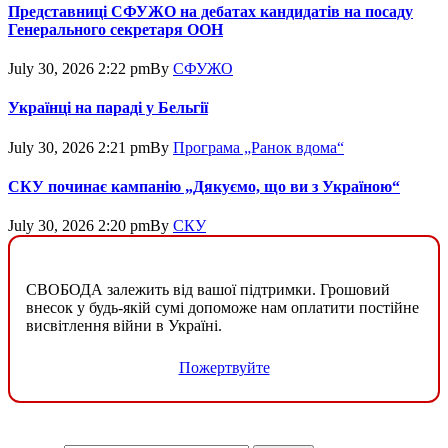
Представниці СФУЖО на дебатах кандидатів на посаду
Генерального секретаря ООН
July 30, 2026 2:22 pm
By
СФУЖО
Українці на параді у Бельгії
July 30, 2026 2:21 pm
By
Програма „Ранок вдома“
СКУ починає кампанію „Дякуємо, що ви з Україною“
July 30, 2026 2:20 pm
By
СКУ
СВОБОДА залежить від вашої підтримки. Грошовий
внесок у будь-якій сумі допоможе нам оплатити постійне
висвітлення війни в Україні.
Пожертвуйте