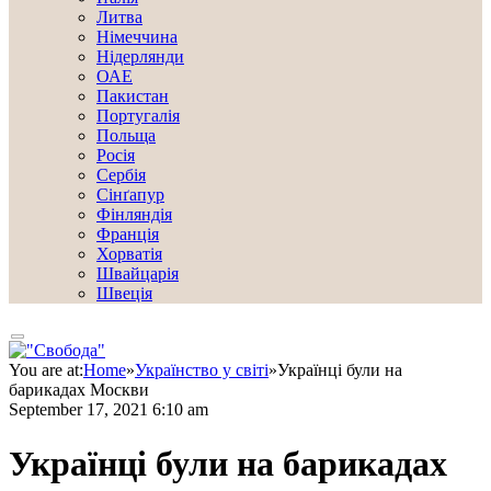
Литва
Німеччина
Нідерлянди
ОАЕ
Пакистан
Португалія
Польща
Росія
Сербія
Сінґапур
Фінляндія
Франція
Хорватія
Швайцарія
Швеція
You are at:
Home
»
Українство у світі
»
Українці були на
барикадах Москви
September 17, 2021 6:10 am
Українці були на барикадах