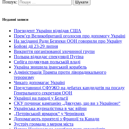
Пошук:
Недавні записи
Президент України відвідав США
Прем’єр Великобританії оголосив про допомогу Україні
На засіданні Ради Безпеки ООН говорили про Україну
Бойові дії 23-29 липня
Викриття організованої злочинної групи
Польща відкидає спекуляції Путіна
Сибіга подякував польській владі
Україна знищила іранський корабель
Адміністрація Трампа проти ліворадикального
тероризму
Чикаґо допомагає Україні
Представниці СФУЖО на дебатах кандидатів на посаду
Генерального секретаря ООН
Українці на параді у Бельгії
СКУ починає кампанію „Дякуємо, що ви з Україною“
Українська журналістика в час війни
„Петрівський ярмарок“ у Чернівцях
Допомагають приятелі з Франції та Канади
Зустріч громади з мером міста