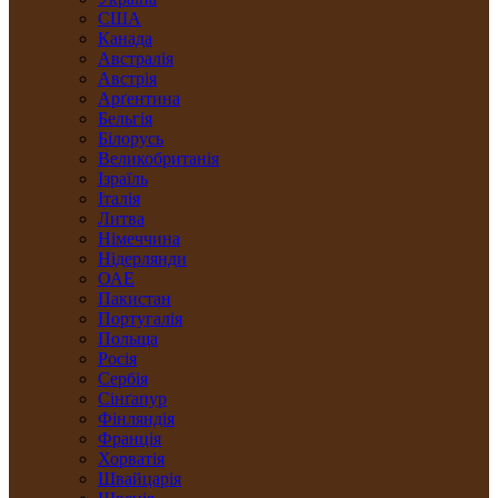
США
Канада
Австралія
Австрія
Арґентина
Бельгія
Білорусь
Великобританія
Ізраїль
Італія
Литва
Німеччина
Нідерлянди
ОАЕ
Пакистан
Португалія
Польща
Росія
Сербія
Сінґапур
Фінляндія
Франція
Хорватія
Швайцарія