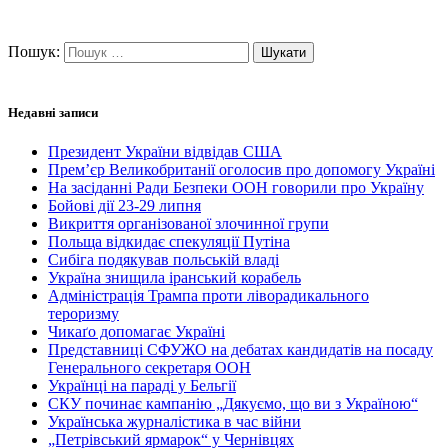
Пошук:
Недавні записи
Президент України відвідав США
Прем’єр Великобританії оголосив про допомогу Україні
На засіданні Ради Безпеки ООН говорили про Україну
Бойові дії 23-29 липня
Викриття організованої злочинної групи
Польща відкидає спекуляції Путіна
Сибіга подякував польській владі
Україна знищила іранський корабель
Адміністрація Трампа проти ліворадикального
тероризму
Чикаґо допомагає Україні
Представниці СФУЖО на дебатах кандидатів на посаду
Генерального секретаря ООН
Українці на параді у Бельгії
СКУ починає кампанію „Дякуємо, що ви з Україною“
Українська журналістика в час війни
„Петрівський ярмарок“ у Чернівцях