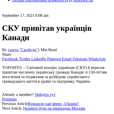
Перша Національна асамблея руху европеїстів
September 17, 2021 6:08 am
СКУ привітав українців
Канади
By
газета "Свобода"
1 Min Read
Share
Facebook
Twitter
LinkedIn
Pinterest
Email
Telegram
WhatsApp
ТОРОНТО. – Світовий конґрес українців (СКУ) 8 вересня
привітав численну українську громаду Канади зі 130-літтям
поселення та подякував за розбудову українського
громадського життя в країні та підтримку України.
Already a member?
Увійдіть тут
Premium
Previous Article
Відкрили кав’ярню „Ukraina“
Next Article
Українці були на барикадах Москви