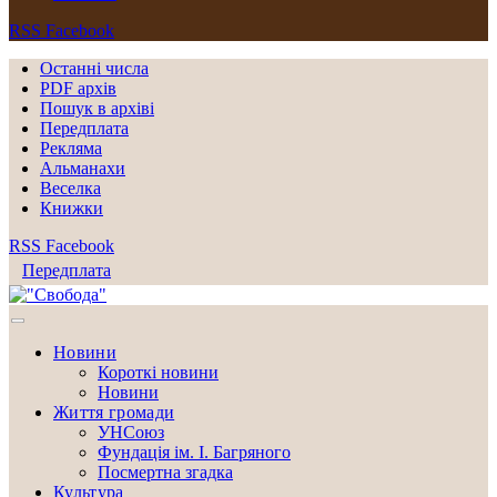
RSS
Facebook
Останні числа
PDF архів
Пошук в архіві
Передплата
Рекляма
Альманахи
Веселка
Книжки
RSS
Facebook
Передплата
Новини
Короткі новини
Новини
Життя громади
УНСоюз
Фундація ім. І. Багряного
Посмертна згадка
Культура