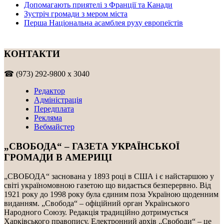
Допомагають приятелі з Франції та Канади
Зустріч громади з мером міста
Перша Національна асамблея руху европеїстів
КОНТАКТИ
☎ (973) 292-9800 x 3040
Редактор
Адміністрація
Передплата
Рекляма
Вебмайстер
„СВОБОДА“ – ГАЗЕТА УКРАЇНСЬКОЇ
ГРОМАДИ В АМЕРИЦІ
„СВОБОДА“ заснована у 1893 році в США і є найстаршою у
світі україномовною газетою що видається безперервно. Від
1921 року до 1998 року була єдиним поза Україною щоденним
виданням. „Свобода“ – офіційний орган Українського
Народного Союзу. Редакція традиційно дотримується
Харківського правопису. Електронний архів „Свободи“ – це