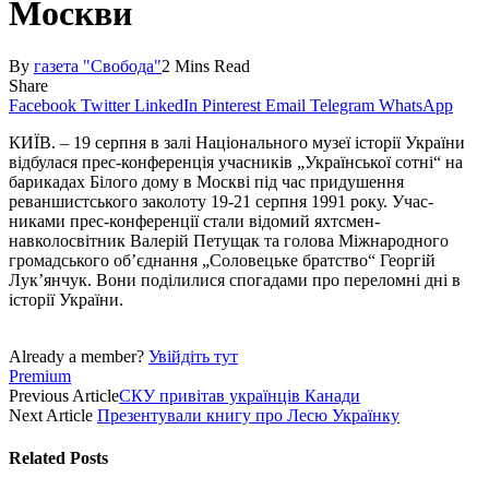
Москви
By
газета "Свобода"
2 Mins Read
Share
Facebook
Twitter
LinkedIn
Pinterest
Email
Telegram
WhatsApp
КИЇВ. – 19 серпня в залі Національного музеї історії України
відбулася прес-конференція учасників „Української сотні“ на
барикадах Білого дому в Москві під час придушення
реваншистського заколоту 19-21 серпня 1991 року. Учас­
никами прес-конференції стали відомий яхтсмен-
навколосвітник Валерій Петущак та голова Між­народного
громадського об’єднання „Соло­вецьке братство“ Георгій
Лук’янчук. Вони поділилися спогадами про переломні дні в
історії України.
Already a member?
Увійдіть тут
Premium
Previous Article
СКУ привітав українців Канади
Next Article
Презентували книгу про Лесю Українку
Related
Posts