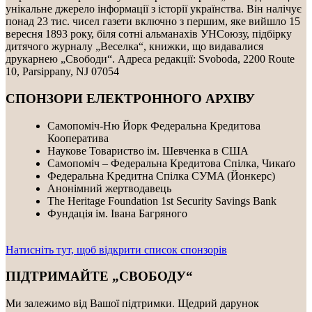
унікальне джерело інформації з історії українства. Він налічує
понад 23 тис. чисел газети включно з першим, яке вийшло 15
вересня 1893 року, біля сотні альманахів УНСоюзу, підбірку
дитячого журналу „Веселка“, книжки, що видавалися
друкарнею „Свободи“. Адреса редакції: Svoboda, 2200 Route
10, Parsippany, NJ 07054
СПОНЗОРИ ЕЛЕКТРОННОГО АРХІВУ
Самопоміч-Ню Йорк Федеральна Кредитова
Кооператива
Наукове Товариство ім. Шевченка в США
Самопоміч – Федеральна Кредитова Спілка, Чикаґо
Федеральнa Kредитнa Спілка CУMA (Йонкерс)
Анонімний жертводавець
The Heritage Foundation 1st Security Savings Bank
Фундація ім. Івана Багряного
Натисніть тут, щоб відкрити список спонзорів
ПІДТРИМАЙТЕ „СВОБОДУ“
Ми залежимо від Вашої підтримки. Щедрий дарунок