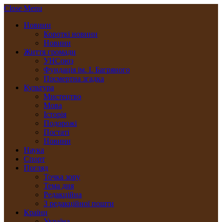
Close Menu
Новини
Короткі новини
Новини
Життя громади
УНСоюз
Фундація ім. І. Багряного
Посмертна згадка
Культура
Мистецтво
Мова
Історія
Подорожі
Постаті
Новини
Наука
Спорт
Погляд
Точка зору
Тема дня
Редакційна
З редакційної пошти
Країни
Україна