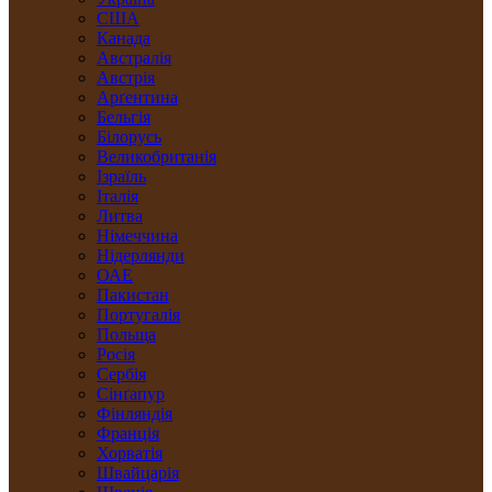
США
Канада
Австралія
Австрія
Арґентина
Бельгія
Білорусь
Великобританія
Ізраїль
Італія
Литва
Німеччина
Нідерлянди
ОАЕ
Пакистан
Португалія
Польща
Росія
Сербія
Сінґапур
Фінляндія
Франція
Хорватія
Швайцарія