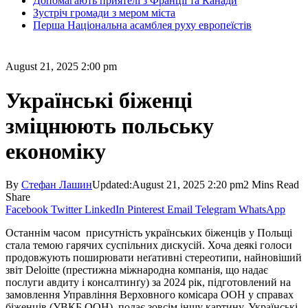
Допомагають приятелі з Франції та Канади
Зустріч громади з мером міста
Перша Національна асамблея руху европеїстів
August 21, 2025 2:00 pm
Українські біженці
зміцнюють польську
економіку
By
Стефан Лашин
Updated:
August 21, 2025 2:20 pm
2 Mins Read
Share
Facebook
Twitter
LinkedIn
Pinterest
Email
Telegram
WhatsApp
Останнім часом присутність українських біженців у Польщі
стала темою гарячих суспільних дискусій. Хоча деякі голоси
продовжують поширювати неґативні стереотипи, найновіший
звіт Deloitte (престижна міжнародна компанія, що надає
послуги авдиту і консалтинґу) за 2024 рік, підготовлений на
замовлення Управління Верховного комісара ООН у справах
біженців (УВКБ ООН), подає зовсім іншу картину. Українські