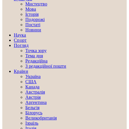
Мистецтво
Мова
Історія
Подорожі
Постаті
Новини
Наука
Спорт
Погляд
Точка зору
Тема дня
Редакційна
З редакційної пошти
Країни
Україна
США
Канада
Австралія
Австрія
Арґентина
Бельгія
Білорусь
Великобританія
Ізраїль
Італія