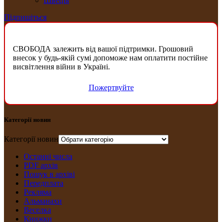
Швеція
Підпишіться
СВОБОДА залежить від вашої підтримки. Грошовий
внесок у будь-якій сумі допоможе нам оплатити постійне
висвітлення війни в Україні.
Пожертвуйте
Категорії новин
Категорії новин
Останні числа
PDF архів
Пошук в архіві
Передплата
Рекляма
Альманахи
Веселка
Книжки