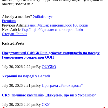
біженці зовсім не є...
Already a member?
Увійдіть тут
Premium
Previous Article
Іванні Мащак виповнилося 100 років
Next Article
Українці об’єдналися на острові Іскія
Стефан Лашин
Related
Posts
Представниці СФУЖО на дебатах кандидатів на посаду
Генерального секретаря ООН
July 30, 2026 2:22 pm
By
СФУЖО
Українці на параді у Бельгії
July 30, 2026 2:21 pm
By
Програма „Ранок вдома“
СКУ починає кампанію „Дякуємо, що ви з Україною“
July 30, 2026 2:20 pm
By
СКУ