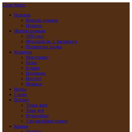
Close Menu
Новини
Короткі новини
Новини
Життя громади
УНСоюз
Фундація ім. І. Багряного
Посмертна згадка
Культура
Мистецтво
Мова
Історія
Подорожі
Постаті
Новини
Наука
Спорт
Погляд
Точка зору
Тема дня
Редакційна
З редакційної пошти
Країни
Україна