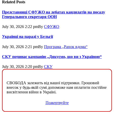
Related
Posts
Представниці СФУЖО на дебатах кандидатів на посаду
Генерального секретаря ООН
July 30, 2026 2:22 pm
By
СФУЖО
Українці на параді у Бельгії
July 30, 2026 2:21 pm
By
Програма „Ранок вдома“
СКУ починає кампанію „Дякуємо, що ви з Україною“
July 30, 2026 2:20 pm
By
СКУ
СВОБОДА залежить від вашої підтримки. Грошовий
внесок у будь-якій сумі допоможе нам оплатити постійне
висвітлення війни в Україні.
Пожертвуйте