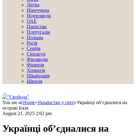
Литва
Німеччина
Нідерлянди
ОАЕ
Пакистан
Португалія
Польща
Росія
Сербія
Сінґапур
Фінляндія
Франція
Хорватія
Швайцарія
Швеція
You are at:
Home
»
Українство у світі
»
Українці об’єдналися на
острові Іскія
August 21, 2025 2:02 pm
Українці об’єдналися на