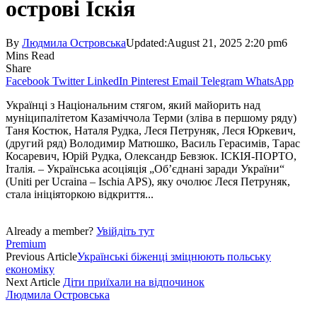
острові Іскія
By
Людмила Островська
Updated:
August 21, 2025 2:20 pm
6
Mins Read
Share
Facebook
Twitter
LinkedIn
Pinterest
Email
Telegram
WhatsApp
Українці з Національним стягом, який майорить над
муніципалітетом Казаміччола Терми (зліва в першому ряду)
Таня Костюк, Наталя Рудка, Леся Петруняк, Леся Юркевич,
(другий ряд) Володимир Матюшко, Василь Герасимів, Тарас
Косаревич, Юрій Рудка, Олександр Бевзюк. ІСКІЯ-ПОРТО,
Італія. – Українська асоціяція „Об’єднані заради України“
(Uniti per Ucraina – Ischia APS), яку очолює Леся Петруняк,
стала ініціяторкою відкриття...
Already a member?
Увійдіть тут
Premium
Previous Article
Українські біженці зміцнюють польську
економіку
Next Article
Діти приїхали на відпочинок
Людмила Островська