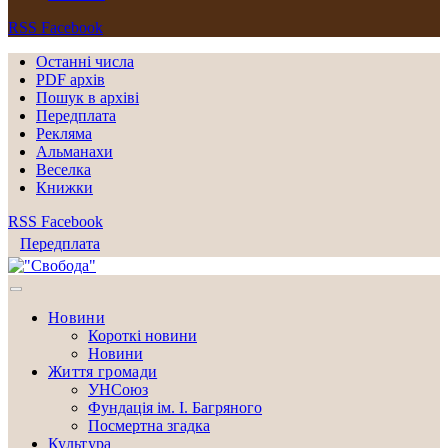
RSS
Facebook
Останні числа
PDF архів
Пошук в архіві
Передплата
Рекляма
Альманахи
Веселка
Книжки
RSS
Facebook
Передплата
Новини
Короткі новини
Новини
Життя громади
УНСоюз
Фундація ім. І. Багряного
Посмертна згадка
Культура