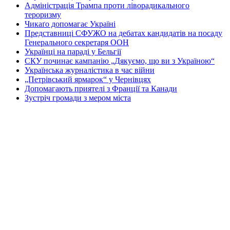
Адміністрація Трампа проти ліворадикального
тероризму
Чикаґо допомагає Україні
Представниці СФУЖО на дебатах кандидатів на посаду
Генерального секретаря ООН
Українці на параді у Бельгії
СКУ починає кампанію „Дякуємо, що ви з Україною“
Українська журналістика в час війни
„Петрівський ярмарок“ у Чернівцях
Допомагають приятелі з Франції та Канади
Зустріч громади з мером міста
Перша Національна асамблея руху европеїстів
КОНТАКТИ
☎ (973) 292-9800 x 3040
Редактор
Адміністрація
Передплата
Рекляма
Вебмайстер