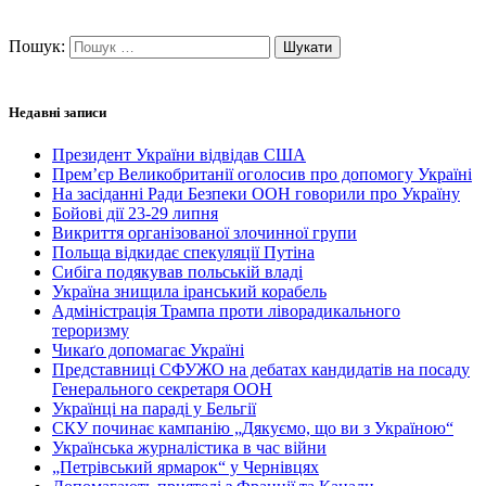
Пошук:
Недавні записи
Президент України відвідав США
Прем’єр Великобританії оголосив про допомогу Україні
На засіданні Ради Безпеки ООН говорили про Україну
Бойові дії 23-29 липня
Викриття організованої злочинної групи
Польща відкидає спекуляції Путіна
Сибіга подякував польській владі
Україна знищила іранський корабель
Адміністрація Трампа проти ліворадикального
тероризму
Чикаґо допомагає Україні
Представниці СФУЖО на дебатах кандидатів на посаду
Генерального секретаря ООН
Українці на параді у Бельгії
СКУ починає кампанію „Дякуємо, що ви з Україною“
Українська журналістика в час війни
„Петрівський ярмарок“ у Чернівцях