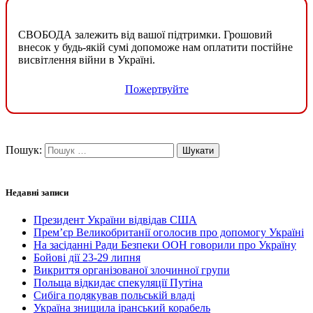
СВОБОДА залежить від вашої підтримки. Грошовий
внесок у будь-якій сумі допоможе нам оплатити постійне
висвітлення війни в Україні.
Пожертвуйте
Пошук:
Недавні записи
Президент України відвідав США
Прем’єр Великобританії оголосив про допомогу Україні
На засіданні Ради Безпеки ООН говорили про Україну
Бойові дії 23-29 липня
Викриття організованої злочинної групи
Польща відкидає спекуляції Путіна
Сибіга подякував польській владі
Україна знищила іранський корабель