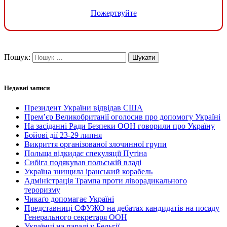
Пожертвуйте
Пошук:
Недавні записи
Президент України відвідав США
Прем’єр Великобританії оголосив про допомогу Україні
На засіданні Ради Безпеки ООН говорили про Україну
Бойові дії 23-29 липня
Викриття організованої злочинної групи
Польща відкидає спекуляції Путіна
Сибіга подякував польській владі
Україна знищила іранський корабель
Адміністрація Трампа проти ліворадикального
тероризму
Чикаґо допомагає Україні
Представниці СФУЖО на дебатах кандидатів на посаду
Генерального секретаря ООН
Українці на параді у Бельгії