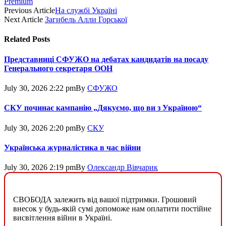
Premium
Previous Article
На службі Україні
Next Article
Загибель Алли Горської
Related
Posts
Представниці СФУЖО на дебатах кандидатів на посаду
Генерального секретаря ООН
July 30, 2026 2:22 pm
By
СФУЖО
СКУ починає кампанію „Дякуємо, що ви з Україною“
July 30, 2026 2:20 pm
By
СКУ
Українська журналістика в час війни
July 30, 2026 2:19 pm
By
Олександр Вівчарик
СВОБОДА залежить від вашої підтримки. Грошовий
внесок у будь-якій сумі допоможе нам оплатити постійне
висвітлення війни в Україні.