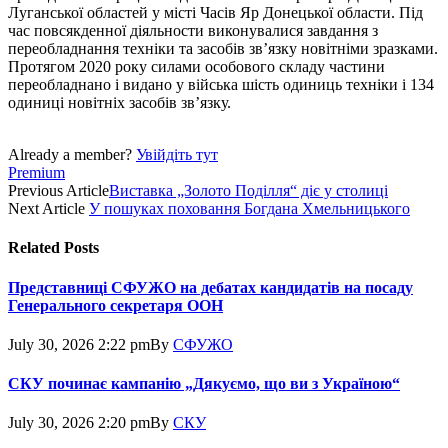
Луганської областей у місті Часів Яр Донецької области. Під
час повсякденної діяльности виконувалися завдання з
переобладнання техніки та засобів зв’язку новітніми зразками.
Протягом 2020 року силами особового складу частини
переобладнано і видано у війська шість одиниць техніки і 134
одиниці новітніх засобів зв’язку.
Already a member?
Увійдіть тут
Premium
Previous Article
Виставка „Золото Поділля“ діє у столиці
Next Article
У пошуках поховання Богдана Хмельницького
Related
Posts
Представниці СФУЖО на дебатах кандидатів на посаду
Генерального секретаря ООН
July 30, 2026 2:22 pm
By
СФУЖО
СКУ починає кампанію „Дякуємо, що ви з Україною“
July 30, 2026 2:20 pm
By
СКУ