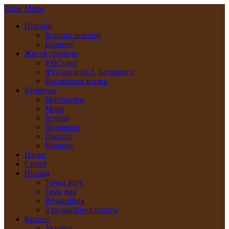
Close Menu
Новини
Короткі новини
Новини
Життя громади
УНСоюз
Фундація ім. І. Багряного
Посмертна згадка
Культура
Мистецтво
Мова
Історія
Подорожі
Постаті
Новини
Наука
Спорт
Погляд
Точка зору
Тема дня
Редакційна
З редакційної пошти
Країни
Україна