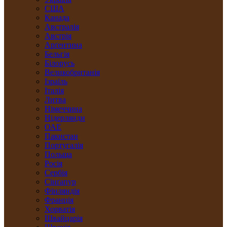
США
Канада
Австралія
Австрія
Арґентина
Бельгія
Білорусь
Великобританія
Ізраїль
Італія
Литва
Німеччина
Нідерлянди
ОАЕ
Пакистан
Португалія
Польща
Росія
Сербія
Сінґапур
Фінляндія
Франція
Хорватія
Швайцарія