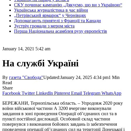
СКУ починає кампанію „Дякуємо, що ви з Україною“
Українська журналістика в час війни
„Петрівський ярмарок“ у Чернівцях
Допомагають приятелі з Франції та Канади
Зустріч громади з мером міста
Перша Національна асамблея руху европеїстів
January 14, 2021 5:42 am
На службі Україні
By
газета "Свобода"
Updated:
January 24, 2025 4:34 pm
1 Min
Read
Share
Facebook
Twitter
LinkedIn
Pinterest
Email
Telegram
WhatsApp
БЕРЕЖАНИ, Тернопільська область. – Упродовж 2020 року
воїни військової частини А 3200 вчергове виконували
завдання в зоні проведення Операції об’єднаних сил та в
пункті постійної дислокації. Особовий склад частини
повернувся з виконання бойових завдань із забезпечення
проведення операції об’єднаних сил на території Донецької і