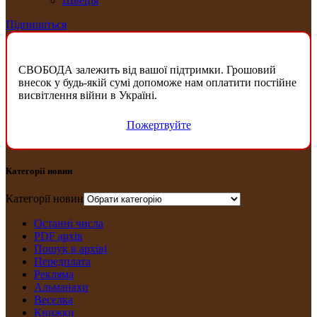
Швеція
Підпишіться
СВОБОДА залежить від вашої підтримки. Грошовий
внесок у будь-якій сумі допоможе нам оплатити постійне
висвітлення війни в Україні.
Пожертвуйте
Категорії новин
Категорії новин
Останні числа
PDF архів
Пошук в архіві
Передплата
Рекляма
Альманахи
Веселка
Книжки