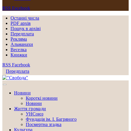
RSS
Facebook
Останні числа
PDF архів
Пошук в архіві
Передплата
Рекляма
Альманахи
Веселка
Книжки
RSS
Facebook
Передплата
Новини
Короткі новини
Новини
Життя громади
УНСоюз
Фундація ім. І. Багряного
Посмертна згадка
Культура