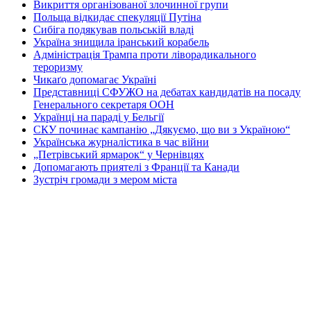
Викриття організованої злочинної групи
Польща відкидає спекуляції Путіна
Сибіга подякував польській владі
Україна знищила іранський корабель
Адміністрація Трампа проти ліворадикального
тероризму
Чикаґо допомагає Україні
Представниці СФУЖО на дебатах кандидатів на посаду
Генерального секретаря ООН
Українці на параді у Бельгії
СКУ починає кампанію „Дякуємо, що ви з Україною“
Українська журналістика в час війни
„Петрівський ярмарок“ у Чернівцях
Допомагають приятелі з Франції та Канади
Зустріч громади з мером міста
Перша Національна асамблея руху европеїстів
КОНТАКТИ
☎ (973) 292-9800 x 3040
Редактор
Адміністрація