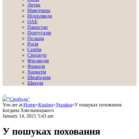
Литва
Німеччина
Нідерлянди
ОАЕ
Пакистан
Португалія
Польща
Росія
Сербія
Сінґапур
Фінляндія
Франція
Хорватія
Швайцарія
Швеція
You are at:
Home
»
Країни
»
Україна
»
У пошуках поховання
Богдана Хмельницького
January 14, 2021 5:43 am
У пошуках поховання