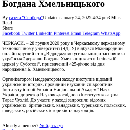
Богдана Хмельницького
By
газета "Свобода"
Updated:
January 24, 2025 4:34 pm
3 Mins
Read
Share
Facebook
Twitter
LinkedIn
Pinterest
Email
Telegram
WhatsApp
ЧЕРКАСИ. – 28 грудня 2020 року в Черкаському державному
технологічному університеті (ЧДТУ) відбувся Міжнародний
онлайн круглий стіл „Відроджуємо усипальницю засновника
української держави Богдана Хмельницького в Іллінській
церкві у Суботові“, присвячений 425-річчю від дня
народження Б. Хмельниць­кого.
Організатором і модератором заходу виступив відомий
український історик, провідний науковий співробітник
Інституту історії України Національної Академії Наук
України, директор Науково-дослідного інституту козацтва
Тарас Чухліб. До участи у заході запросили відомих
українських, британських, канадських, турецьких, польських,
шведських, російських істориків та науковців.
Already a member?
Увійдіть тут