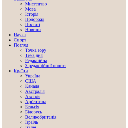
Мистецтво
Мова
Історія
Подорожі
Постаті
Новини
Наука
Спорт
Погляд
Точка зору
Тема дня
Редакційна
З редакційної пошти
Країни
Україна
США
Канада
Австралія
Австрія
Арґентина
Бельгія
Білорусь
Великобританія
Ізраїль
Італія