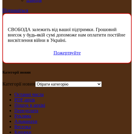
Швеція
Підпишіться
СВОБОДА залежить від вашої підтримки. Грошовий
внесок у будь-якій сумі допоможе нам оплатити постійне
висвітлення війни в Україні.
Пожертвуйте
Категорії новин
Категорії новин
Останні числа
PDF архів
Пошук в архіві
Передплата
Рекляма
Альманахи
Веселка
Книжки