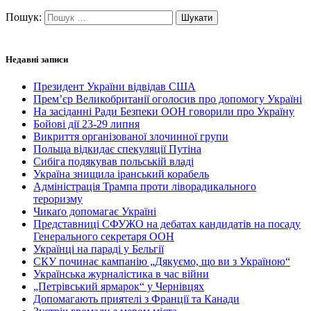
Пошук:
Недавні записи
Президент України відвідав США
Прем’єр Великобританії оголосив про допомогу Україні
На засіданні Ради Безпеки ООН говорили про Україну
Бойові дії 23-29 липня
Викриття організованої злочинної групи
Польща відкидає спекуляції Путіна
Сибіга подякував польській владі
Україна знищила іранський корабель
Адміністрація Трампа проти ліворадикального
тероризму
Чикаґо допомагає Україні
Представниці СФУЖО на дебатах кандидатів на посаду
Генерального секретаря ООН
Українці на параді у Бельгії
СКУ починає кампанію „Дякуємо, що ви з Україною“
Українська журналістика в час війни
„Петрівський ярмарок“ у Чернівцях
Допомагають приятелі з Франції та Канади