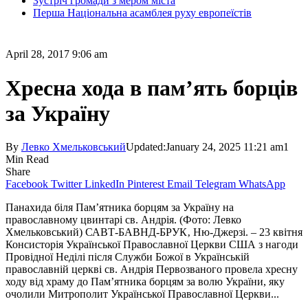
Зустріч громади з мером міста
Перша Національна асамблея руху европеїстів
April 28, 2017 9:06 am
Хресна хода в пам’ять борців
за Україну
By
Левко Хмельковський
Updated:
January 24, 2025 11:21 am
1
Min Read
Share
Facebook
Twitter
LinkedIn
Pinterest
Email
Telegram
WhatsApp
Панахида біля Пам’ятника борцям за Україну на
православному цвинтарі св. Андрія. (Фото: Левко
Хмельковський) САВТ-БАВНД-БРУК‚ Ню-Джерзі. – 23 квітня
Консисторія Української Православної Церкви США з нагоди
Провідної Неділі після Служби Божої в Українській
православній церкві св. Андрія Первозваного провела хресну
ходу від храму до Пам’ятника борцям за волю України, яку
очолили Митрополит Української Православної Церкви...