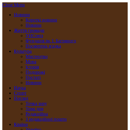
Close Menu
Новини
Короткі новини
Новини
Життя громади
УНСоюз
Фундація ім. І. Багряного
Посмертна згадка
Культура
Мистецтво
Мова
Історія
Подорожі
Постаті
Новини
Наука
Спорт
Погляд
Точка зору
Тема дня
Редакційна
З редакційної пошти
Країни
Україна