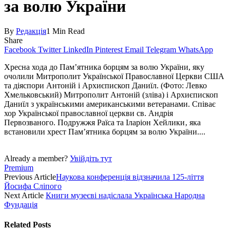
за волю України
By
Редакція
1 Min Read
Share
Facebook
Twitter
LinkedIn
Pinterest
Email
Telegram
WhatsApp
Хресна хода до Пам’ятника борцям за волю України, яку
очолили Митрополит Української Православної Церкви США
та діяспори Антоній і Архиєпископ Даниїл. (Фото: Левко
Хмельковський) Митрополит Антоній (зліва) і Архиєпископ
Даниїл з українськими американськими ветеранами. Співає
хор Української православної церкви св. Андрія
Первозваного. Подружжя Раїса та Іларіон Хейлики‚ яка
встановили хрест Пам’ятника борцям за волю України....
Already a member?
Увійдіть тут
Premium
Previous Article
Наукова конференція відзначила 125-ліття
Йосифа Сліпого
Next Article
Книги музеєві надіслала Українська Народна
Фундація
Related
Posts