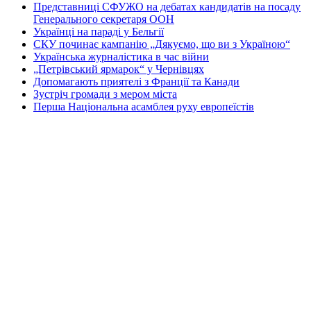
Представниці СФУЖО на дебатах кандидатів на посаду
Генерального секретаря ООН
Українці на параді у Бельгії
СКУ починає кампанію „Дякуємо, що ви з Україною“
Українська журналістика в час війни
„Петрівський ярмарок“ у Чернівцях
Допомагають приятелі з Франції та Канади
Зустріч громади з мером міста
Перша Національна асамблея руху европеїстів
КОНТАКТИ
☎ (973) 292-9800 x 3040
Редактор
Адміністрація
Передплата
Рекляма
Вебмайстер
„СВОБОДА“ – ГАЗЕТА УКРАЇНСЬКОЇ
ГРОМАДИ В АМЕРИЦІ