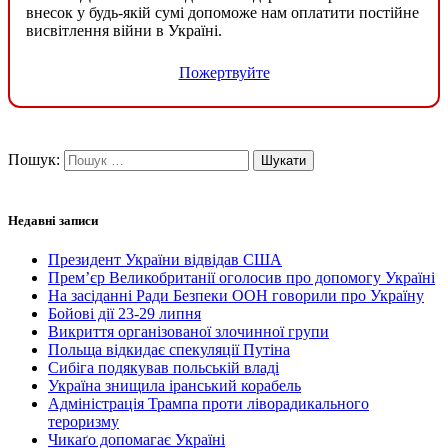
внесок у будь-якій сумі допоможе нам оплатити постійне
висвітлення війни в Україні.
Пожертвуйте
Пошук:
Недавні записи
Президент України відвідав США
Прем’єр Великобританії оголосив про допомогу Україні
На засіданні Ради Безпеки ООН говорили про Україну
Бойові дії 23-29 липня
Викриття організованої злочинної групи
Польща відкидає спекуляції Путіна
Сибіга подякував польській владі
Україна знищила іранський корабель
Адміністрація Трампа проти ліворадикального
тероризму
Чикаґо допомагає Україні