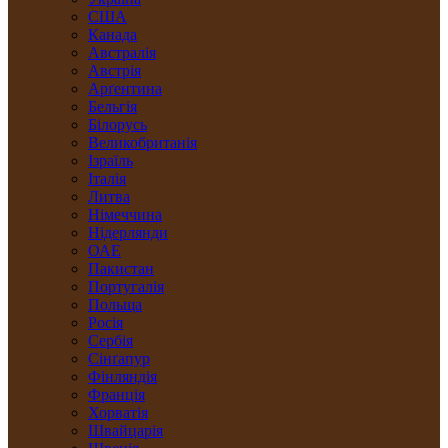
США
Канада
Австралія
Австрія
Арґентина
Бельгія
Білорусь
Великобританія
Ізраїль
Італія
Литва
Німеччина
Нідерлянди
ОАЕ
Пакистан
Португалія
Польща
Росія
Сербія
Сінґапур
Фінляндія
Франція
Хорватія
Швайцарія