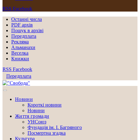
RSS
Facebook
Останні числа
PDF архів
Пошук в архіві
Передплата
Рекляма
Альманахи
Веселка
Книжки
RSS
Facebook
Передплата
Новини
Короткі новини
Новини
Життя громади
УНСоюз
Фундація ім. І. Багряного
Посмертна згадка
Культура