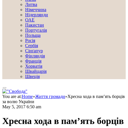
Литва
Німеччина
Нідерлянди
ОАЕ
Пакистан
Португалія
Польща
Росія
Сербія
Сінґапур
Фінляндія
Франція
Хорватія
Швайцарія
Швеція
You are at:
Home
»
Життя громади
»
Хресна хода в пам’ять борців
за волю України
May 5, 2017 6:50 am
Хресна хода в пам’ять борців