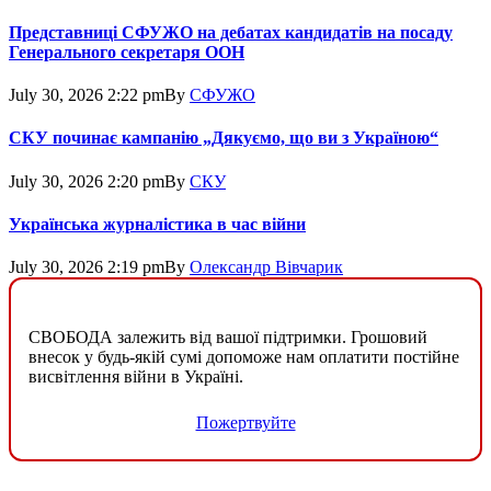
Представниці СФУЖО на дебатах кандидатів на посаду
Генерального секретаря ООН
July 30, 2026 2:22 pm
By
СФУЖО
СКУ починає кампанію „Дякуємо, що ви з Україною“
July 30, 2026 2:20 pm
By
СКУ
Українська журналістика в час війни
July 30, 2026 2:19 pm
By
Олександр Вівчарик
СВОБОДА залежить від вашої підтримки. Грошовий
внесок у будь-якій сумі допоможе нам оплатити постійне
висвітлення війни в Україні.
Пожертвуйте