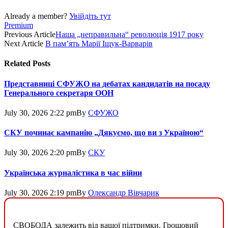
Already a member?
Увійдіть тут
Premium
Previous Article
Наша „неправильна“ революція 1917 року
Next Article
В пам’ять Марії Іщук-Варварів
Related
Posts
Представниці СФУЖО на дебатах кандидатів на посаду
Генерального секретаря ООН
July 30, 2026 2:22 pm
By
СФУЖО
СКУ починає кампанію „Дякуємо, що ви з Україною“
July 30, 2026 2:20 pm
By
СКУ
Українська журналістика в час війни
July 30, 2026 2:19 pm
By
Олександр Вівчарик
СВОБОДА залежить від вашої підтримки. Грошовий