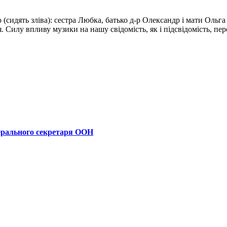
 (сидять зліва): сестра Любка, батько д-р Олександр i мати Оль
 Силу впливу музики на нашу свідомiсть, як i пiдсвідомiсть, п
ерального секретаря ООН