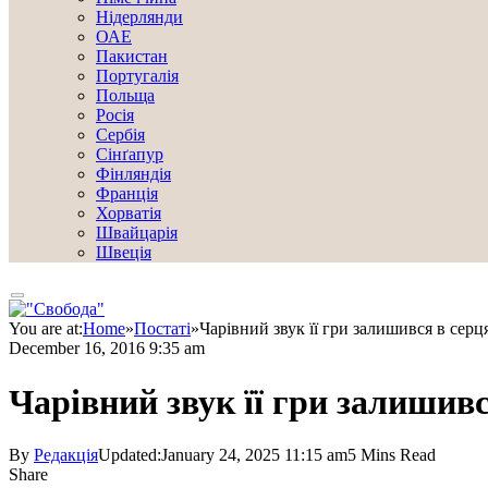
Нідерлянди
ОАЕ
Пакистан
Португалія
Польща
Росія
Сербія
Сінґапур
Фінляндія
Франція
Хорватія
Швайцарія
Швеція
You are at:
Home
»
Постаті
»
Чарівний звук її гри залишився в сер
December 16, 2016 9:35 am
Чарівний звук її гри залишив
By
Редакція
Updated:
January 24, 2025 11:15 am
5 Mins Read
Share