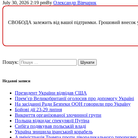
July 30, 2026 2:19 pm
By
Олександр Вівчарик
СВОБОДА залежить від вашої підтримки. Грошовий внесок у б
Пошук:
Недавні записи
Президент України відвідав США
Прем’єр Великобританії оголосив про допомогу Україні
На засіданні Ради Безпеки ООН говорили про Україну
Бойові дії 23-29 липня
Викриття організованої злочинної групи
Польща відкидає спекуляції Путіна
Сибіга подякував польській владі
Україна знищила іранський корабель
Адміністрація Трампа проти ліворадикального тероризму