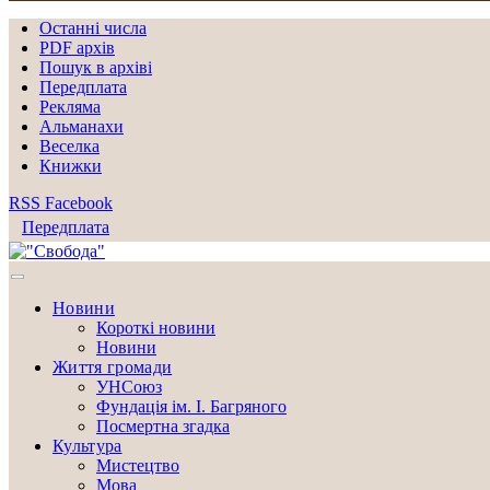
Останні числа
PDF архів
Пошук в архіві
Передплата
Рекляма
Альманахи
Веселка
Книжки
RSS
Facebook
Передплата
Новини
Короткі новини
Новини
Життя громади
УНСоюз
Фундація ім. І. Багряного
Посмертна згадка
Культура
Мистецтво
Мова