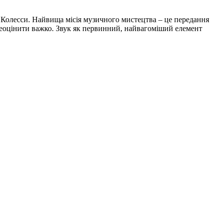
га Колесси. Найвища мiсiя музичного мистецтва – це передання
ереоцінити важко. Звук як первинний, найвагомiший елемент