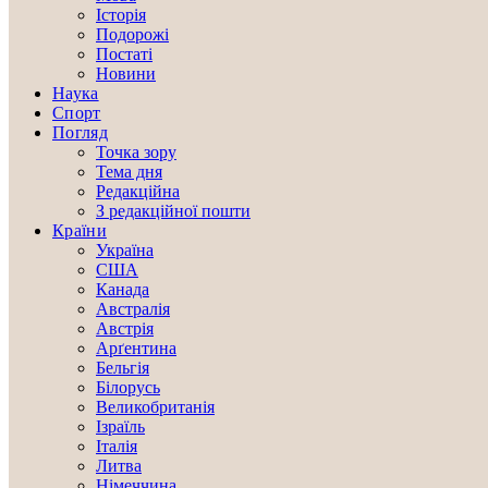
Історія
Подорожі
Постаті
Новини
Наука
Спорт
Погляд
Точка зору
Тема дня
Редакційна
З редакційної пошти
Країни
Україна
США
Канада
Австралія
Австрія
Арґентина
Бельгія
Білорусь
Великобританія
Ізраїль
Італія
Литва
Німеччина