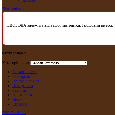
Швеція
Підпишіться
СВОБОДА залежить від вашої підтримки. Грошовий внесок у б
Категорії новин
Категорії новин
Останні числа
PDF архів
Пошук в архіві
Передплата
Рекляма
Альманахи
Веселка
Книжки
RSS
Facebook