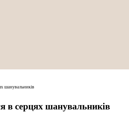
цях шанувальникiв
ся в серцях шанувальникiв