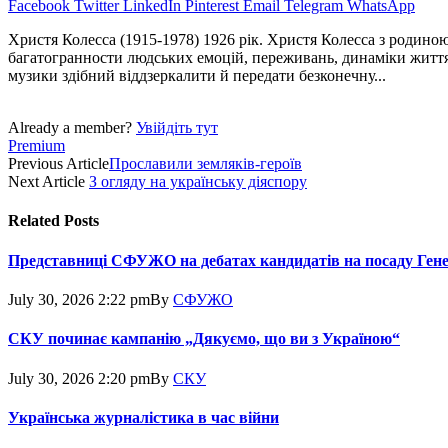
Facebook
Twitter
LinkedIn
Pinterest
Email
Telegram
WhatsApp
Христя Колесса (1915-1978) 1926 рік. Христя Колесса з родиною
багатогранности людських емоцiй, переживань, динамiки життя.
музики здiбний віддзеркалити й передати безконечну...
Already a member?
Увійдіть тут
Premium
Previous Article
Прославили земляків-героїв
Next Article
З огляду на українську діяспору
Related
Posts
Представниці СФУЖО на дебатах кандидатів на посаду Ген
July 30, 2026 2:22 pm
By
СФУЖО
СКУ починає кампанію „Дякуємо, що ви з Україною“
July 30, 2026 2:20 pm
By
СКУ
Українська журналістика в час війни