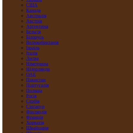
США
Канада
Австралія
Австрія
Арґентина
Бельгія
Білорусь
Великобританія
Ізраїль
Італія
Литва
Німеччина
Нідерлянди
ОАЕ
Пакистан
Португалія
Польща
Росія
Сербія
Сінґапур
Фінляндія
Франція
Хорватія
Швайцарія