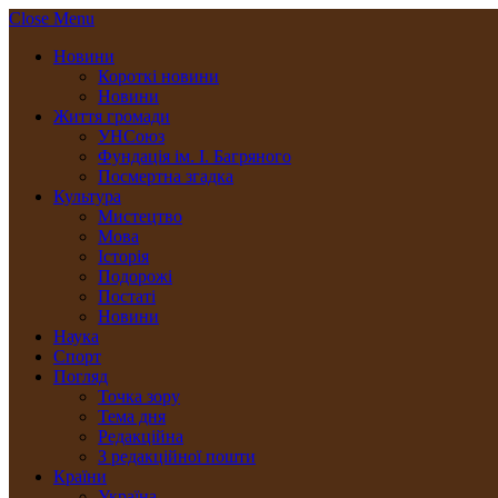
Close Menu
Новини
Короткі новини
Новини
Життя громади
УНСоюз
Фундація ім. І. Багряного
Посмертна згадка
Культура
Мистецтво
Мова
Історія
Подорожі
Постаті
Новини
Наука
Спорт
Погляд
Точка зору
Тема дня
Редакційна
З редакційної пошти
Країни
Україна