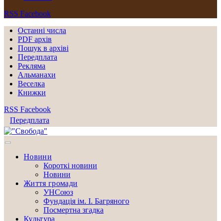
RSS
Facebook
Останні числа
PDF архів
Пошук в архіві
Передплата
Рекляма
Альманахи
Веселка
Книжки
RSS
Facebook
Передплата
Новини
Короткі новини
Новини
Життя громади
УНСоюз
Фундація ім. І. Багряного
Посмертна згадка
Культура