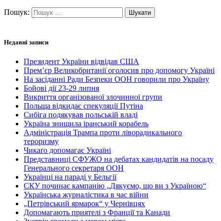
Пошук:
Недавні записи
Президент України відвідав США
Прем’єр Великобританії оголосив про допомогу Україні
На засіданні Ради Безпеки ООН говорили про Україну
Бойові дії 23-29 липня
Викриття організованої злочинної групи
Польща відкидає спекуляції Путіна
Сибіга подякував польській владі
Україна знищила іранський корабель
Адміністрація Трампа проти ліворадикального
тероризму
Чикаґо допомагає Україні
Представниці СФУЖО на дебатах кандидатів на посаду
Генерального секретаря ООН
Українці на параді у Бельгії
СКУ починає кампанію „Дякуємо, що ви з Україною“
Українська журналістика в час війни
„Петрівський ярмарок“ у Чернівцях
Допомагають приятелі з Франції та Канади