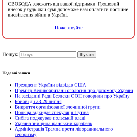
СВОБОДА залежить від вашої підтримки. Грошовий
внесок у будь-якій сумі допоможе нам оплатити постійне
висвітлення війни в Україні.
Пожертвуйте
Пошук:
Недавні записи
Президент України відвідав США
Прем’єр Великобританії оголосив про допомогу Україні
На засіданні Ради Безпеки ООН говорили про Україну
Бойові дії 23-29 липня
Викриття організованої злочинної групи
Польща відкидає спекуляції Путіна
Сибіга подякував польській владі
Україна знищила іранський корабель
Адміністрація Трампа проти ліворадикального
тероризму