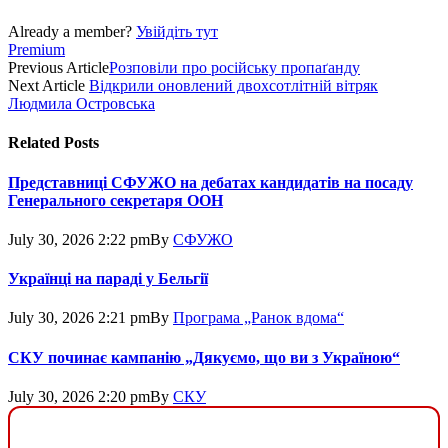
Already a member?
Увійдіть тут
Premium
Previous Article
Розповіли про російську пропаґанду
Next Article
Відкрили оновлений двохсотлітній вітряк
Людмила Островська
Related
Posts
Представниці СФУЖО на дебатах кандидатів на посаду
Генерального секретаря ООН
July 30, 2026 2:22 pm
By
СФУЖО
Українці на параді у Бельгії
July 30, 2026 2:21 pm
By
Програма „Ранок вдома“
СКУ починає кампанію „Дякуємо, що ви з Україною“
July 30, 2026 2:20 pm
By
СКУ