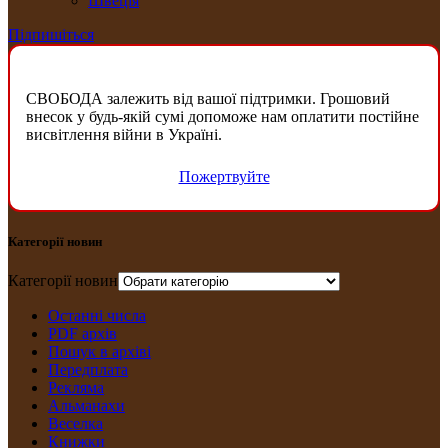
Швеція
Підпишіться
СВОБОДА залежить від вашої підтримки. Грошовий
внесок у будь-якій сумі допоможе нам оплатити постійне
висвітлення війни в Україні.
Пожертвуйте
Категорії новин
Категорії новин
Останні числа
PDF архів
Пошук в архіві
Передплата
Рекляма
Альманахи
Веселка
Книжки