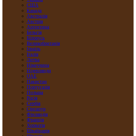
США
Канада
Австралія
Австрія
Арґентина
Бельгія
Білорусь
Великобританія
Ізраїль
Італія
Литва
Німеччина
Нідерлянди
ОАЕ
Пакистан
Португалія
Польща
Росія
Сербія
Сінґапур
Фінляндія
Франція
Хорватія
Швайцарія