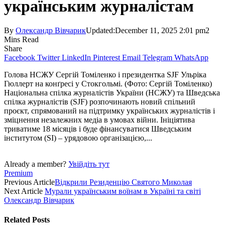
українським журналістам
By
Олександр Вівчарик
Updated:
December 11, 2025 2:01 pm
2
Mins Read
Share
Facebook
Twitter
LinkedIn
Pinterest
Email
Telegram
WhatsApp
Голова НСЖУ Сергій Томіленко і президентка SJF Ульріка
Гюллерт на конґресі у Стокгольмі. (Фото: Сергій Томіленко)
Національна спілка журналістів України (НСЖУ) та Шведська
спілка журналістів (SJF) розпочинають новий спільний
проєкт, спрямований на підтримку українських журналістів і
зміцнення незалежних медіа в умовах війни. Ініціятива
триватиме 18 місяців і буде фінансуватися Шведським
інститутом (SI) – урядовою організацією,...
Already a member?
Увійдіть тут
Premium
Previous Article
Відкрили Резиденцію Святого Миколая
Next Article
Мурали українським воїнам в Україні та світі
Олександр Вівчарик
Related
Posts