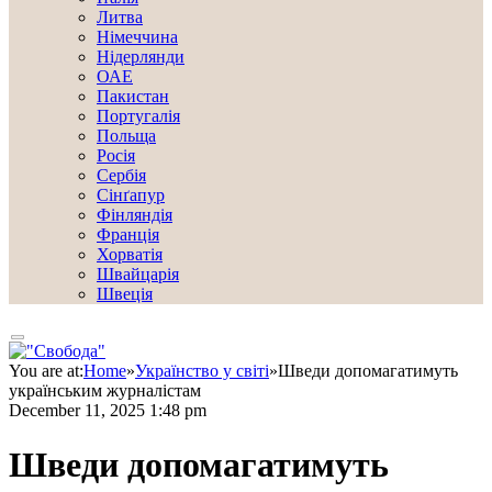
Литва
Німеччина
Нідерлянди
ОАЕ
Пакистан
Португалія
Польща
Росія
Сербія
Сінґапур
Фінляндія
Франція
Хорватія
Швайцарія
Швеція
You are at:
Home
»
Українство у світі
»
Шведи допомагатимуть
українським журналістам
December 11, 2025 1:48 pm
Шведи допомагатимуть