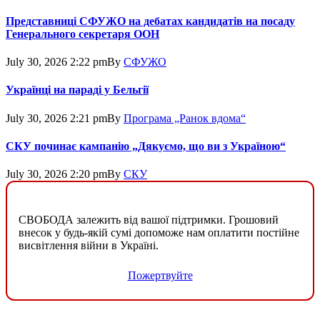
Представниці СФУЖО на дебатах кандидатів на посаду
Генерального секретаря ООН
July 30, 2026 2:22 pm
By
СФУЖО
Українці на параді у Бельгії
July 30, 2026 2:21 pm
By
Програма „Ранок вдома“
СКУ починає кампанію „Дякуємо, що ви з Україною“
July 30, 2026 2:20 pm
By
СКУ
СВОБОДА залежить від вашої підтримки. Грошовий
внесок у будь-якій сумі допоможе нам оплатити постійне
висвітлення війни в Україні.
Пожертвуйте