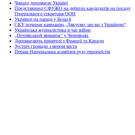
Чикаґо допомагає Україні
Представниці СФУЖО на дебатах кандидатів на посаду
Генерального секретаря ООН
Українці на параді у Бельгії
СКУ починає кампанію „Дякуємо, що ви з Україною“
Українська журналістика в час війни
„Петрівський ярмарок“ у Чернівцях
Допомагають приятелі з Франції та Канади
Зустріч громади з мером міста
Перша Національна асамблея руху европеїстів
КОНТАКТИ
☎ (973) 292-9800 x 3040
Редактор
Адміністрація
Передплата
Рекляма
Вебмайстер
„СВОБОДА“ – ГАЗЕТА УКРАЇНСЬКОЇ
ГРОМАДИ В АМЕРИЦІ