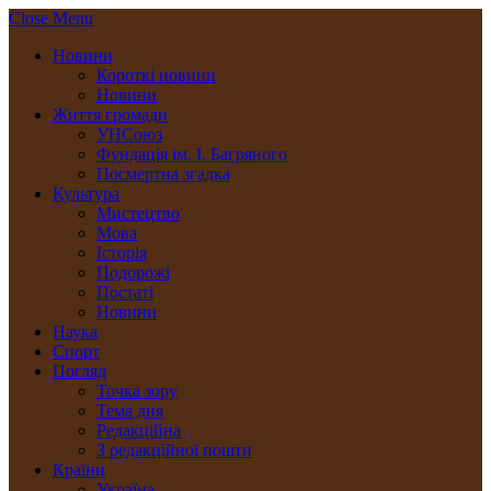
Close Menu
Новини
Короткі новини
Новини
Життя громади
УНСоюз
Фундація ім. І. Багряного
Посмертна згадка
Культура
Мистецтво
Мова
Історія
Подорожі
Постаті
Новини
Наука
Спорт
Погляд
Точка зору
Тема дня
Редакційна
З редакційної пошти
Країни
Україна