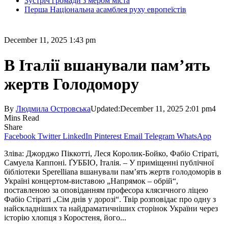
Зустріч громади з мером міста
Перша Національна асамблея руху европеїстів
December 11, 2025 1:43 pm
В Італії вшанували пам’ять
жертв Голодомору
By
Людмила Островська
Updated:
December 11, 2025 2:01 pm
4
Mins Read
Share
Facebook
Twitter
LinkedIn
Pinterest
Email
Telegram
WhatsApp
Зліва: Джорджо Піккотті, Леся Королик-Бойко, Фабіо Стіраті,
Самуела Каппоні. ҐУББІО, Італія. – У приміщенні публічної
бібліотеки Sperelliana вшанували пам’ять жертв голодоморів в
Україні концертом-виставою „Напрямок – обрій“,
поставленою за оповіданням професора клясичного ліцею
Фабіо Стіраті „Сім днів у дорозі“. Твір розповідає про одну з
найскладніших та найдраматичніших сторінок України через
історію хлопця з Коростеня, його...