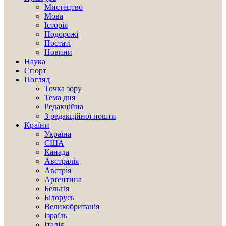
Мистецтво
Мова
Історія
Подорожі
Постаті
Новини
Наука
Спорт
Погляд
Точка зору
Тема дня
Редакційна
З редакційної пошти
Країни
Україна
США
Канада
Австралія
Австрія
Арґентина
Бельгія
Білорусь
Великобританія
Ізраїль
Італія