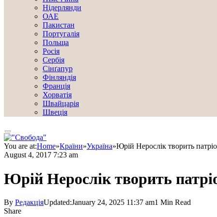
Нідерлянди
ОАЕ
Пакистан
Португалія
Польща
Росія
Сербія
Сінґапур
Фінляндія
Франція
Хорватія
Швайцарія
Швеція
You are at:
Home
»
Країни
»
Україна
»
Юрій Нерослік творить патріо
August 4, 2017 7:23 am
Юрій Нерослік творить патрі
By
Редакція
Updated:
January 24, 2025 11:37 am
1 Min Read
Share