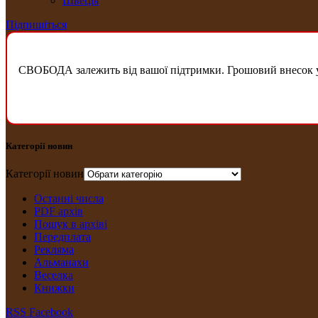
Швеція
Підпишіться
СВОБОДА залежить від вашої підтримки. Грошовий внесок у б
Категорії новин
Категорії новин
Останні числа
PDF архів
Пошук в архіві
Передплата
Рекляма
Альманахи
Веселка
Книжки
RSS
Facebook