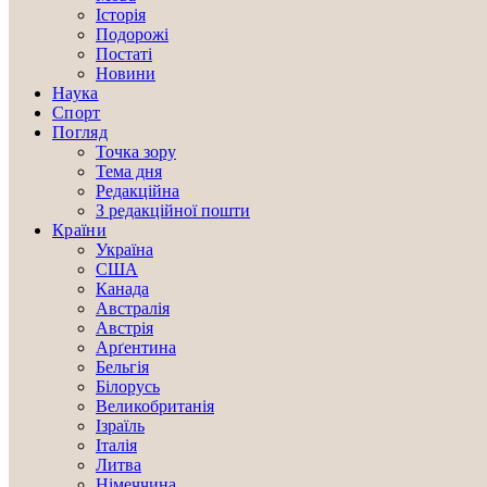
Історія
Подорожі
Постаті
Новини
Наука
Спорт
Погляд
Точка зору
Тема дня
Редакційна
З редакційної пошти
Країни
Україна
США
Канада
Австралія
Австрія
Арґентина
Бельгія
Білорусь
Великобританія
Ізраїль
Італія
Литва
Німеччина