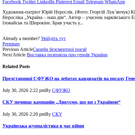
Facebook
Twitter
LinkedIn
Pinterest
Email
Telegram
WhatsApp
Художник-патріот Юрій Нерослік. (Фото: Георгій Лук’янчук) КИЇ
Неросліка „Україна – наш дім“. Автор – учасник харківського 
Іловайськ та Широкіне. Брав участь у...
Already a member?
Увійдіть тут
Premium
Previous Article
Скорби безсмертної поезії
Next Article
Виставка розповіла про героїв України
Related
Posts
Представниці СФУЖО на дебатах кандидатів на посаду Ген
July 30, 2026 2:22 pm
By
СФУЖО
СКУ починає кампанію „Дякуємо, що ви з Україною“
July 30, 2026 2:20 pm
By
СКУ
Українська журналістика в час війни