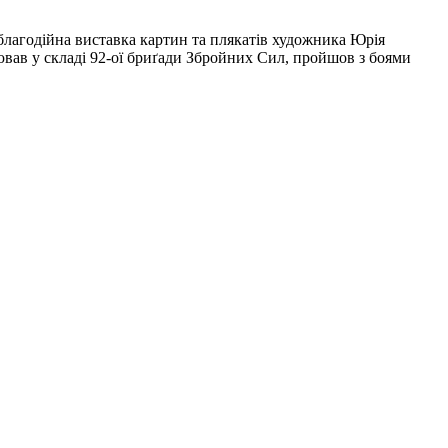
 благодійна виставка картин та плякатів художника Юрія
ював у складі 92-ої бриґади Збройних Сил, пройшов з боями