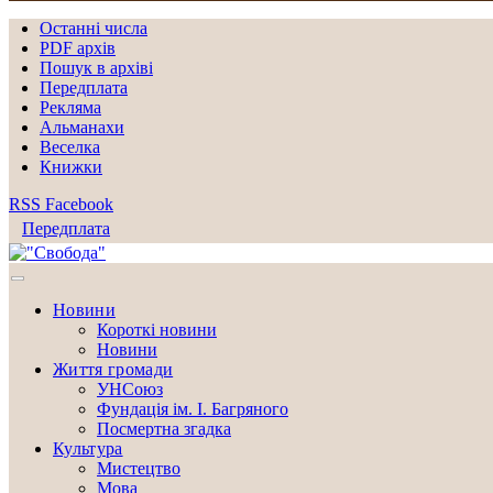
Останні числа
PDF архів
Пошук в архіві
Передплата
Рекляма
Альманахи
Веселка
Книжки
RSS
Facebook
Передплата
Новини
Короткі новини
Новини
Життя громади
УНСоюз
Фундація ім. І. Багряного
Посмертна згадка
Культура
Мистецтво
Мова