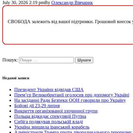
July 30, 2026 2:19 pm
By
Олександр Вівчарик
СВОБОДА залежить від вашої підтримки. Грошовий внесок у б
Пошук:
Недавні записи
Президент України відвідав США
Прем’єр Великобританії оголосив про допомогу Україні
На засіданні Ради Безпеки ООН говорили про Україну
Бойові дії 23-29 липня
Викриття організованої злочинної групи
Польща відкидає спекуляції Путіна
Сибіга подякував польській владі
Україна знищила іранський корабель
Адміністрація Трампа проти ліворадикального тероризму