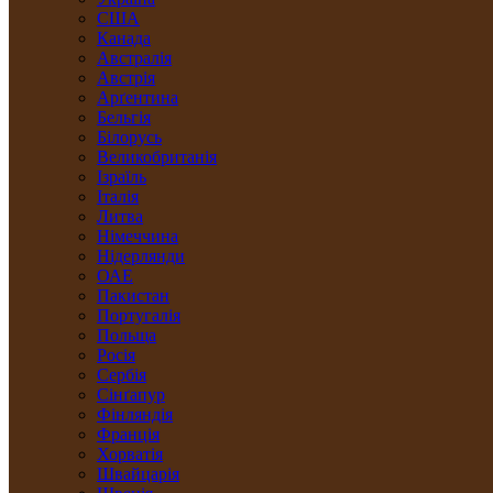
США
Канада
Австралія
Австрія
Арґентина
Бельгія
Білорусь
Великобританія
Ізраїль
Італія
Литва
Німеччина
Нідерлянди
ОАЕ
Пакистан
Португалія
Польща
Росія
Сербія
Сінґапур
Фінляндія
Франція
Хорватія
Швайцарія