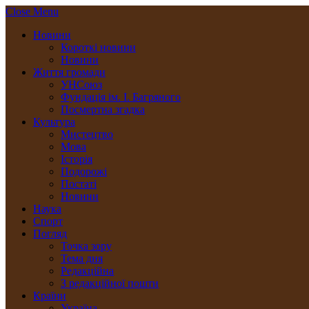
Close Menu
Новини
Короткі новини
Новини
Життя громади
УНСоюз
Фундація ім. І. Багряного
Посмертна згадка
Культура
Мистецтво
Мова
Історія
Подорожі
Постаті
Новини
Наука
Спорт
Погляд
Точка зору
Тема дня
Редакційна
З редакційної пошти
Країни
Україна