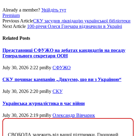
Already a member?
Увійдіть тут
Premium
Previous Article
СКУ засудив ліквідацію української бібліотеки
Next Article
100-річчя Олеся Гончара відзначили в Україні
Related
Posts
Представниці СФУЖО на дебатах кандидатів на посаду
Генерального секретаря ООН
July 30, 2026 2:22 pm
By
СФУЖО
СКУ починає кампанію „Дякуємо, що ви з Україною“
July 30, 2026 2:20 pm
By
СКУ
Українська журналістика в час війни
July 30, 2026 2:19 pm
By
Олександр Вівчарик
СВОБОДА залежить від вашої підтримки. Грошовий