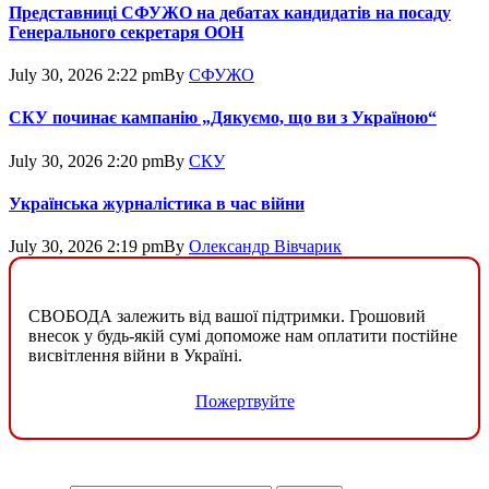
Представниці СФУЖО на дебатах кандидатів на посаду
Генерального секретаря ООН
July 30, 2026 2:22 pm
By
СФУЖО
СКУ починає кампанію „Дякуємо, що ви з Україною“
July 30, 2026 2:20 pm
By
СКУ
Українська журналістика в час війни
July 30, 2026 2:19 pm
By
Олександр Вівчарик
СВОБОДА залежить від вашої підтримки. Грошовий
внесок у будь-якій сумі допоможе нам оплатити постійне
висвітлення війни в Україні.
Пожертвуйте