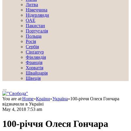
Литва
Німеччина
Нідерлянди
ОАЕ
Пакистан
Португалія
Польща
Росія
Сербія
Сінґапур
Фінляндія
Франція
Хорватія
Швайцарія
Швеція
You are at:
Home
»
Країни
»
Україна
»
100-річчя Олеся Гончара
відзначили в Україні
May 4, 2018 7:53 am
100-річчя Олеся Гончара