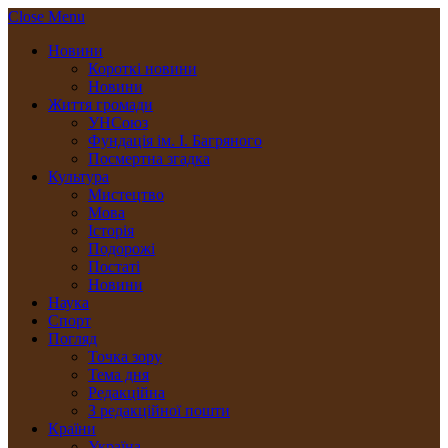
Close Menu
Новини
Короткі новини
Новини
Життя громади
УНСоюз
Фундація ім. І. Багряного
Посмертна згадка
Культура
Мистецтво
Мова
Історія
Подорожі
Постаті
Новини
Наука
Спорт
Погляд
Точка зору
Тема дня
Редакційна
З редакційної пошти
Країни
Україна