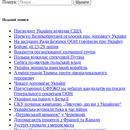
Пошук:
Недавні записи
Президент України відвідав США
Прем’єр Великобританії оголосив про допомогу Україні
На засіданні Ради Безпеки ООН говорили про Україну
Бойові дії 23-29 липня
Викриття організованої злочинної групи
Польща відкидає спекуляції Путіна
Сибіга подякував польській владі
Україна знищила іранський корабель
Адміністрація Трампа проти ліворадикального
тероризму
Чикаґо допомагає Україні
Представниці СФУЖО на дебатах кандидатів на посаду
Генерального секретаря ООН
Українці на параді у Бельгії
СКУ починає кампанію „Дякуємо, що ви з Україною“
Українська журналістика в час війни
„Петрівський ярмарок“ у Чернівцях
Допомагають приятелі з Франції та Канади
Зустріч громади з мером міста