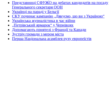
Представниці СФУЖО на дебатах кандидатів на посаду
Генерального секретаря ООН
Українці на параді у Бельгії
СКУ починає кампанію „Дякуємо, що ви з Україною“
Українська журналістика в час війни
„Петрівський ярмарок“ у Чернівцях
Допомагають приятелі з Франції та Канади
Зустріч громади з мером міста
Перша Національна асамблея руху европеїстів
КОНТАКТИ
☎ (973) 292-9800 x 3040
Редактор
Адміністрація
Передплата
Рекляма
Вебмайстер
„СВОБОДА“ – ГАЗЕТА УКРАЇНСЬКОЇ
ГРОМАДИ В АМЕРИЦІ