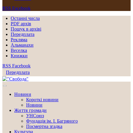
RSS
Facebook
Останні числа
PDF архів
Пошук в архіві
Передплата
Рекляма
Альманахи
Веселка
Книжки
RSS
Facebook
Передплата
Новини
Короткі новини
Новини
Життя громади
УНСоюз
Фундація ім. І. Багряного
Посмертна згадка
Культура