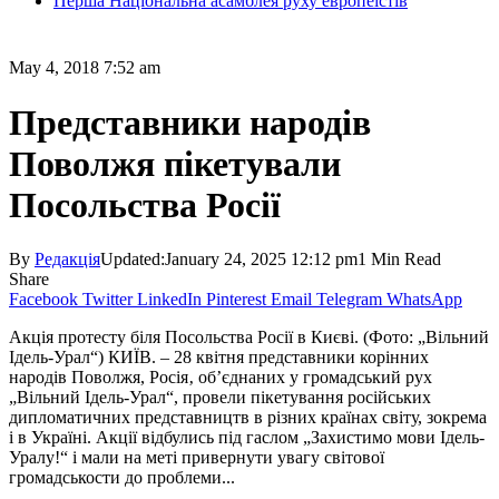
Перша Національна асамблея руху европеїстів
May 4, 2018 7:52 am
Представники народів
Поволжя пікетували
Посольства Росії
By
Редакція
Updated:
January 24, 2025 12:12 pm
1 Min Read
Share
Facebook
Twitter
LinkedIn
Pinterest
Email
Telegram
WhatsApp
Акція протесту біля Посольства Росії в Києві. (Фото: „Вільний
Ідель-Урал“) КИЇВ. – 28 квітня представники корінних
народів Поволжя, Росія‚ об’єднаних у громадський рух
„Вільний Ідель-Урал“, провели пікетування російських
дипломатичних представництв в різних країнах світу, зокрема
і в Україні. Акції відбулись під гаслом „Захистимо мови Ідель-
Уралу!“ і мали на меті привернути увагу світової
громадськости до проблеми...