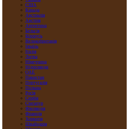
США
Канада
Австралія
Австрія
Арґентина
Бельгія
Білорусь
Великобританія
Ізраїль
Італія
Литва
Німеччина
Нідерлянди
ОАЕ
Пакистан
Португалія
Польща
Росія
Сербія
Сінґапур
Фінляндія
Франція
Хорватія
Швайцарія