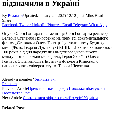
відзначили в Україні
By
Редакція
Updated:
January 24, 2025 12:12 pm
2 Mins Read
Share
Facebook
Twitter
LinkedIn
Pinterest
Email
Telegram
WhatsApp
Онука Олеся Гончара письменниця Леся Гончар та режисер
Валерій Степанян-Григоренко на прем’єрі документального
фільму „Стежками Олеся Гончара“ у столичному Будинку
кіно. (Фото: Георгій Лук’янчук) КИЇВ. – 3 квітня виповнилося
100 років від дня народження видатного українського
культурного і громадського діяча, Героя України Олеся
Гончара. З цієї нагоди в Інституті філології Київського
національного університету ім. Тараса Шевченка...
Already a member?
Увійдіть тут
Premium
Previous Article
Представники народів Поволжя пікетували
Посольства Росії
Next Article
Свято книги зібрало гостей з усієї України
Related
Posts