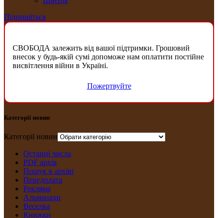
Швеція
Підпишіться
СВОБОДА залежить від вашої підтримки. Грошовий
внесок у будь-якій сумі допоможе нам оплатити постійне
висвітлення війни в Україні.
Пожертвуйте
Категорії новин
Категорії новин
Останні числа
PDF архів
Пошук в архіві
Передплата
Рекляма
Альманахи
Веселка
Книжки