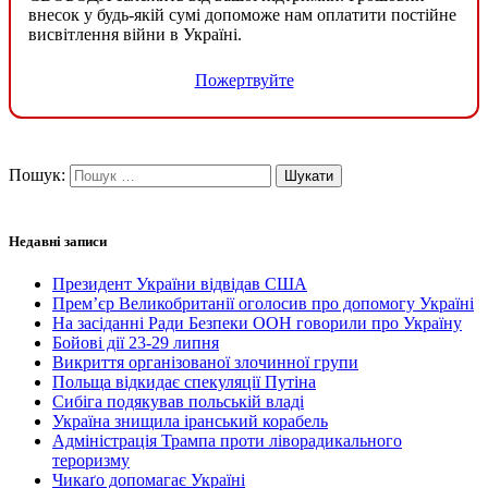
внесок у будь-якій сумі допоможе нам оплатити постійне
висвітлення війни в Україні.
Пожертвуйте
Пошук:
Недавні записи
Президент України відвідав США
Прем’єр Великобританії оголосив про допомогу Україні
На засіданні Ради Безпеки ООН говорили про Україну
Бойові дії 23-29 липня
Викриття організованої злочинної групи
Польща відкидає спекуляції Путіна
Сибіга подякував польській владі
Україна знищила іранський корабель
Адміністрація Трампа проти ліворадикального
тероризму
Чикаґо допомагає Україні