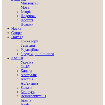
Мистецтво
Мова
Історія
Подорожі
Постаті
Новини
Наука
Спорт
Погляд
Точка зору
Тема дня
Редакційна
З редакційної пошти
Країни
Україна
США
Канада
Австралія
Австрія
Арґентина
Бельгія
Білорусь
Великобританія
Ізраїль
Італія