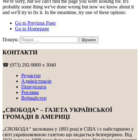
We're sorry, but we can't find the page you were looking for. It's
probably some thing we've done wrong but now we know about it
and we'll try to fix it. In the meantime, try one of these options:
Go to Previous Page
Go to Homepage
Пошук:
КОНТАКТИ
☎ (973) 292-9800 x 3040
Редактор
Адміністрація
Передплата
Рекляма
Вебмайстер
„СВОБОДА“ – ГАЗЕТА УКРАЇНСЬКОЇ
ГРОМАДИ В АМЕРИЦІ
„СВОБОДА“ заснована у 1893 році в США і є найстаршою у
світі україномовною газетою що видається безперервно. Від