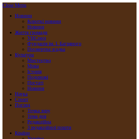
Close Menu
Новини
Короткі новини
Новини
Життя громади
УНСоюз
Фундація ім. І. Багряного
Посмертна згадка
Культура
Мистецтво
Мова
Історія
Подорожі
Постаті
Новини
Наука
Спорт
Погляд
Точка зору
Тема дня
Редакційна
З редакційної пошти
Країни
Україна