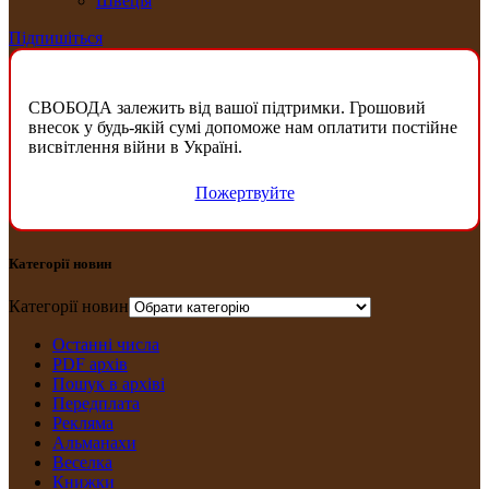
Швеція
Підпишіться
СВОБОДА залежить від вашої підтримки. Грошовий
внесок у будь-якій сумі допоможе нам оплатити постійне
висвітлення війни в Україні.
Пожертвуйте
Категорії новин
Категорії новин
Останні числа
PDF архів
Пошук в архіві
Передплата
Рекляма
Альманахи
Веселка
Книжки