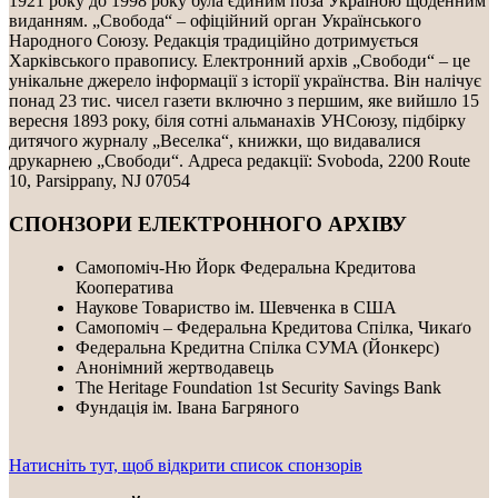
1921 року до 1998 року була єдиним поза Україною щоденним
виданням. „Свобода“ – офіційний орган Українського
Народного Союзу. Редакція традиційно дотримується
Харківського правопису. Електронний архів „Свободи“ – це
унікальне джерело інформації з історії українства. Він налічує
понад 23 тис. чисел газети включно з першим, яке вийшло 15
вересня 1893 року, біля сотні альманахів УНСоюзу, підбірку
дитячого журналу „Веселка“, книжки, що видавалися
друкарнею „Свободи“. Адреса редакції: Svoboda, 2200 Route
10, Parsippany, NJ 07054
СПОНЗОРИ ЕЛЕКТРОННОГО АРХІВУ
Самопоміч-Ню Йорк Федеральна Кредитова
Кооператива
Наукове Товариство ім. Шевченка в США
Самопоміч – Федеральна Кредитова Спілка, Чикаґо
Федеральнa Kредитнa Спілка CУMA (Йонкерс)
Анонімний жертводавець
The Heritage Foundation 1st Security Savings Bank
Фундація ім. Івана Багряного
Натисніть тут, щоб відкрити список спонзорів