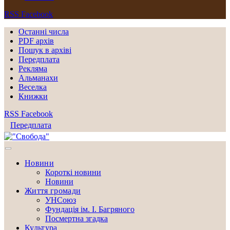
RSS
Facebook
Останні числа
PDF архів
Пошук в архіві
Передплата
Рекляма
Альманахи
Веселка
Книжки
RSS
Facebook
Передплата
Новини
Короткі новини
Новини
Життя громади
УНСоюз
Фундація ім. І. Багряного
Посмертна згадка
Культура