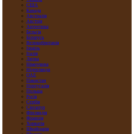
США
Канада
Австралія
Австрія
Арґентина
Бельгія
Білорусь
Великобританія
Ізраїль
Італія
Литва
Німеччина
Нідерлянди
ОАЕ
Пакистан
Португалія
Польща
Росія
Сербія
Сінґапур
Фінляндія
Франція
Хорватія
Швайцарія