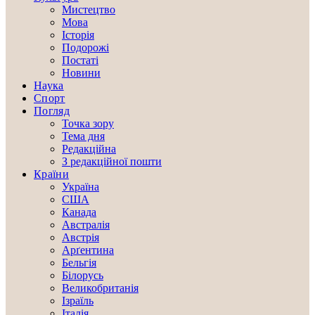
Мистецтво
Мова
Історія
Подорожі
Постаті
Новини
Наука
Спорт
Погляд
Точка зору
Тема дня
Редакційна
З редакційної пошти
Країни
Україна
США
Канада
Австралія
Австрія
Арґентина
Бельгія
Білорусь
Великобританія
Ізраїль
Італія