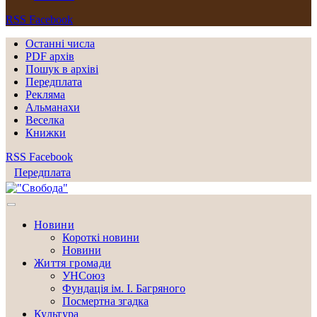
RSS
Facebook
Останні числа
PDF архів
Пошук в архіві
Передплата
Рекляма
Альманахи
Веселка
Книжки
RSS
Facebook
Передплата
Новини
Короткі новини
Новини
Життя громади
УНСоюз
Фундація ім. І. Багряного
Посмертна згадка
Культура