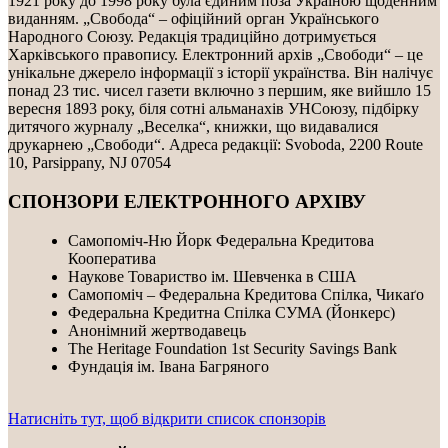
1921 року до 1998 року була єдиним поза Україною щоденним
виданням. „Свобода“ – офіційний орган Українського
Народного Союзу. Редакція традиційно дотримується
Харківського правопису. Електронний архів „Свободи“ – це
унікальне джерело інформації з історії українства. Він налічує
понад 23 тис. чисел газети включно з першим, яке вийшло 15
вересня 1893 року, біля сотні альманахів УНСоюзу, підбірку
дитячого журналу „Веселка“, книжки, що видавалися
друкарнею „Свободи“. Адреса редакції: Svoboda, 2200 Route
10, Parsippany, NJ 07054
СПОНЗОРИ ЕЛЕКТРОННОГО АРХІВУ
Самопоміч-Ню Йорк Федеральна Кредитова
Кооператива
Наукове Товариство ім. Шевченка в США
Самопоміч – Федеральна Кредитова Спілка, Чикаґо
Федеральнa Kредитнa Спілка CУMA (Йонкерс)
Анонімний жертводавець
The Heritage Foundation 1st Security Savings Bank
Фундація ім. Івана Багряного
Натисніть тут, щоб відкрити список спонзорів