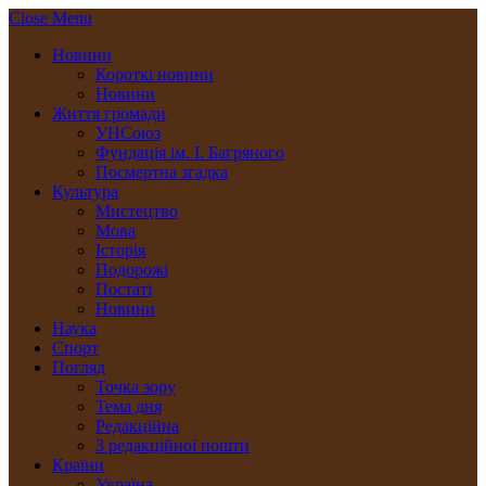
Close Menu
Новини
Короткі новини
Новини
Життя громади
УНСоюз
Фундація ім. І. Багряного
Посмертна згадка
Культура
Мистецтво
Мова
Історія
Подорожі
Постаті
Новини
Наука
Спорт
Погляд
Точка зору
Тема дня
Редакційна
З редакційної пошти
Країни
Україна