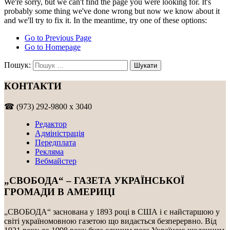
We're sorry, but we can't find the page you were looking for. It's
probably some thing we've done wrong but now we know about it
and we'll try to fix it. In the meantime, try one of these options:
Go to Previous Page
Go to Homepage
Пошук:
КОНТАКТИ
☎ (973) 292-9800 x 3040
Редактор
Адміністрація
Передплата
Рекляма
Вебмайстер
„СВОБОДА“ – ГАЗЕТА УКРАЇНСЬКОЇ
ГРОМАДИ В АМЕРИЦІ
„СВОБОДА“ заснована у 1893 році в США і є найстаршою у
світі україномовною газетою що видається безперервно. Від