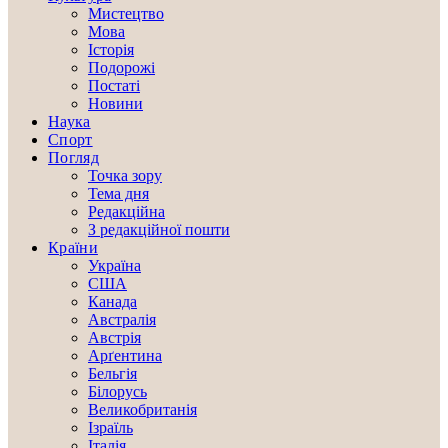
Мистецтво
Мова
Історія
Подорожі
Постаті
Новини
Наука
Спорт
Погляд
Точка зору
Тема дня
Редакційна
З редакційної пошти
Країни
Україна
США
Канада
Австралія
Австрія
Арґентина
Бельгія
Білорусь
Великобританія
Ізраїль
Італія