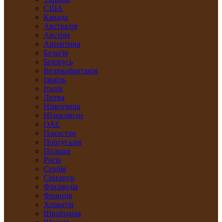
США
Канада
Австралія
Австрія
Арґентина
Бельгія
Білорусь
Великобританія
Ізраїль
Італія
Литва
Німеччина
Нідерлянди
ОАЕ
Пакистан
Португалія
Польща
Росія
Сербія
Сінґапур
Фінляндія
Франція
Хорватія
Швайцарія