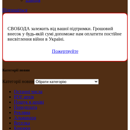
Швеція
Підпишіться
СВОБОДА залежить від вашої підтримки. Грошовий
внесок у будь-якій сумі допоможе нам оплатити постійне
висвітлення війни в Україні.
Пожертвуйте
Категорії новин
Категорії новин
Останні числа
PDF архів
Пошук в архіві
Передплата
Рекляма
Альманахи
Веселка
Книжки