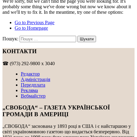
We're sorry, but we can't find the page you were looking for. It's
probably some thing we've done wrong but now we know about it
and we'll try to fix it. In the meantime, try one of these options:
Go to Previous Page
Go to Homepage
Пошук:
КОНТАКТИ
☎ (973) 292-9800 x 3040
Редактор
Адміністрація
Передплата
Рекляма
Вебмайстер
„СВОБОДА“ – ГАЗЕТА УКРАЇНСЬКОЇ
ГРОМАДИ В АМЕРИЦІ
„СВОБОДА“ заснована у 1893 році в США і є найстаршою у
світі україномовною газетою що видається безперервно. Від