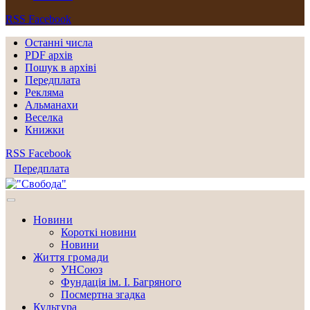
RSS
Facebook
Останні числа
PDF архів
Пошук в архіві
Передплата
Рекляма
Альманахи
Веселка
Книжки
RSS
Facebook
Передплата
Новини
Короткі новини
Новини
Життя громади
УНСоюз
Фундація ім. І. Багряного
Посмертна згадка
Культура