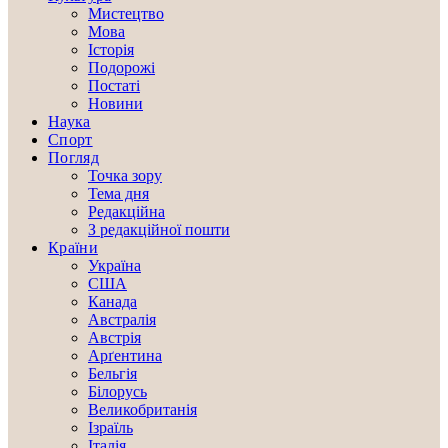
Мистецтво
Мова
Історія
Подорожі
Постаті
Новини
Наука
Спорт
Погляд
Точка зору
Тема дня
Редакційна
З редакційної пошти
Країни
Україна
США
Канада
Австралія
Австрія
Арґентина
Бельгія
Білорусь
Великобританія
Ізраїль
Італія