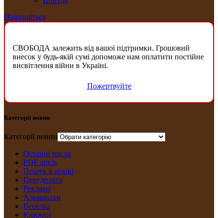
Швеція
Підпишіться
СВОБОДА залежить від вашої підтримки. Грошовий
внесок у будь-якій сумі допоможе нам оплатити постійне
висвітлення війни в Україні.
Пожертвуйте
Категорії новин
Категорії новин
Останні числа
PDF архів
Пошук в архіві
Передплата
Рекляма
Альманахи
Веселка
Книжки