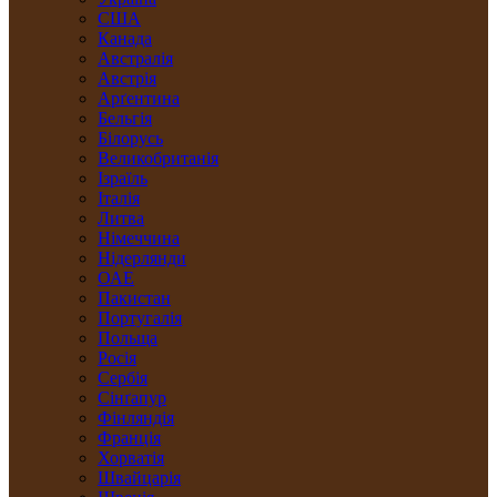
США
Канада
Австралія
Австрія
Арґентина
Бельгія
Білорусь
Великобританія
Ізраїль
Італія
Литва
Німеччина
Нідерлянди
ОАЕ
Пакистан
Португалія
Польща
Росія
Сербія
Сінґапур
Фінляндія
Франція
Хорватія
Швайцарія