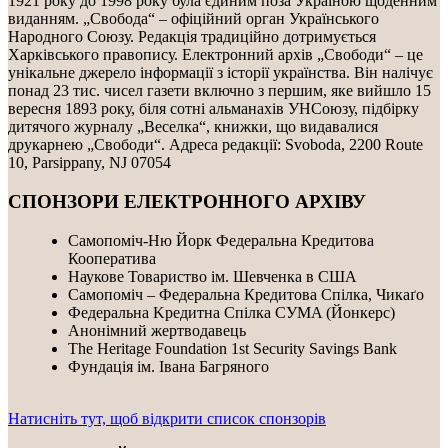
1921 року до 1998 року була єдиним поза Україною щоденним
виданням. „Свобода“ – офіційний орган Українського
Народного Союзу. Редакція традиційно дотримується
Харківського правопису. Електронний архів „Свободи“ – це
унікальне джерело інформації з історії українства. Він налічує
понад 23 тис. чисел газети включно з першим, яке вийшло 15
вересня 1893 року, біля сотні альманахів УНСоюзу, підбірку
дитячого журналу „Веселка“, книжки, що видавалися
друкарнею „Свободи“. Адреса редакції: Svoboda, 2200 Route
10, Parsippany, NJ 07054
СПОНЗОРИ ЕЛЕКТРОННОГО АРХІВУ
Самопоміч-Ню Йорк Федеральна Кредитова
Кооператива
Наукове Товариство ім. Шевченка в США
Самопоміч – Федеральна Кредитова Спілка, Чикаґо
Федеральнa Kредитнa Спілка CУMA (Йонкерс)
Анонімний жертводавець
The Heritage Foundation 1st Security Savings Bank
Фундація ім. Івана Багряного
Натисніть тут, щоб відкрити список спонзорів