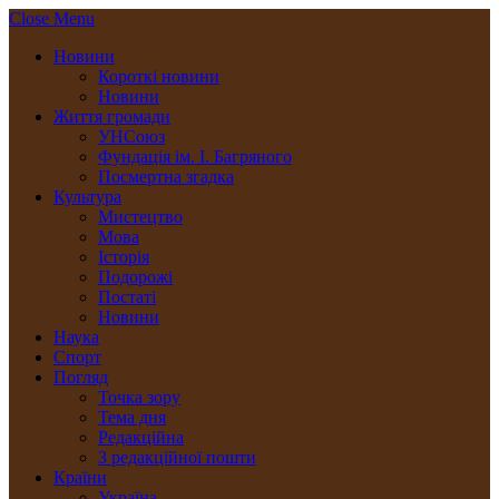
Close Menu
Новини
Короткі новини
Новини
Життя громади
УНСоюз
Фундація ім. І. Багряного
Посмертна згадка
Культура
Мистецтво
Мова
Історія
Подорожі
Постаті
Новини
Наука
Спорт
Погляд
Точка зору
Тема дня
Редакційна
З редакційної пошти
Країни
Україна