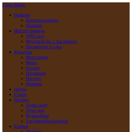
Close Menu
Новини
Короткі новини
Новини
Життя громади
УНСоюз
Фундація ім. І. Багряного
Посмертна згадка
Культура
Мистецтво
Мова
Історія
Подорожі
Постаті
Новини
Наука
Спорт
Погляд
Точка зору
Тема дня
Редакційна
З редакційної пошти
Країни
Україна