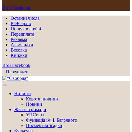
RSS
Facebook
Останні числа
PDF архів
Пошук в архіві
Передплата
Рекляма
Альманахи
Веселка
Книжки
RSS
Facebook
Передплата
Новини
Короткі новини
Новини
Життя громади
УНСоюз
Фундація ім. І. Багряного
Посмертна згадка
Культура