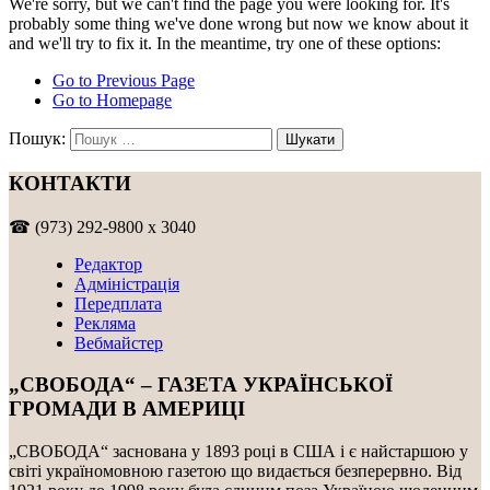
We're sorry, but we can't find the page you were looking for. It's
probably some thing we've done wrong but now we know about it
and we'll try to fix it. In the meantime, try one of these options:
Go to Previous Page
Go to Homepage
Пошук:
КОНТАКТИ
☎ (973) 292-9800 x 3040
Редактор
Адміністрація
Передплата
Рекляма
Вебмайстер
„СВОБОДА“ – ГАЗЕТА УКРАЇНСЬКОЇ
ГРОМАДИ В АМЕРИЦІ
„СВОБОДА“ заснована у 1893 році в США і є найстаршою у
світі україномовною газетою що видається безперервно. Від