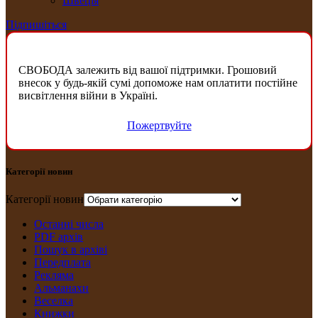
Швеція
Підпишіться
СВОБОДА залежить від вашої підтримки. Грошовий
внесок у будь-якій сумі допоможе нам оплатити постійне
висвітлення війни в Україні.
Пожертвуйте
Категорії новин
Категорії новин
Останні числа
PDF архів
Пошук в архіві
Передплата
Рекляма
Альманахи
Веселка
Книжки