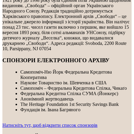
1921 року до 1998 року була єдиним поза Україною щоденним
виданням. „Свобода“ – офіційний орган Українського
Народного Союзу. Редакція традиційно дотримується
Харківського правопису. Електронний архів „Свободи“ – це
унікальне джерело інформації з історії українства. Він налічує
понад 23 тис. чисел газети включно з першим, яке вийшло 15
вересня 1893 року, біля сотні альманахів УНСоюзу, підбірку
дитячого журналу „Веселка“, книжки, що видавалися
друкарнею „Свободи“. Адреса редакції: Svoboda, 2200 Route
10, Parsippany, NJ 07054
СПОНЗОРИ ЕЛЕКТРОННОГО АРХІВУ
Самопоміч-Ню Йорк Федеральна Кредитова
Кооператива
Наукове Товариство ім. Шевченка в США
Самопоміч – Федеральна Кредитова Спілка, Чикаґо
Федеральнa Kредитнa Спілка CУMA (Йонкерс)
Анонімний жертводавець
The Heritage Foundation 1st Security Savings Bank
Фундація ім. Івана Багряного
Натисніть тут, щоб відкрити список спонзорів