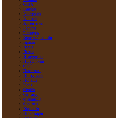
США
Канада
Австралія
Австрія
Арґентина
Бельгія
Білорусь
Великобританія
Ізраїль
Італія
Литва
Німеччина
Нідерлянди
ОАЕ
Пакистан
Португалія
Польща
Росія
Сербія
Сінґапур
Фінляндія
Франція
Хорватія
Швайцарія