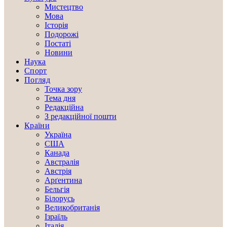
Мистецтво
Мова
Історія
Подорожі
Постаті
Новини
Наука
Спорт
Погляд
Точка зору
Тема дня
Редакційна
З редакційної пошти
Країни
Україна
США
Канада
Австралія
Австрія
Арґентина
Бельгія
Білорусь
Великобританія
Ізраїль
Італія