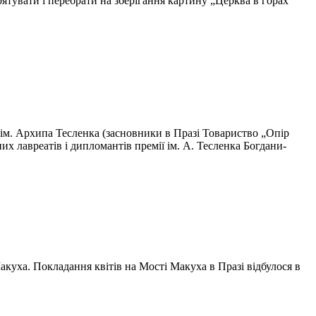
ятувати і перебрати на зберігання картину „Церква в горах“
 ім. Архипа Тесленка (засновники в Празі Товариство „Опір
 лавреатів і дипломантів премії ім. А. Тесленка Богдани-
куха. Покла­дання квітів на Мості Макуха в Празі відбулося в