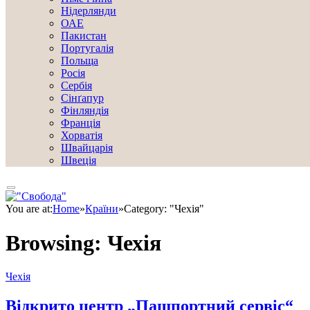
Нідерлянди
ОАЕ
Пакистан
Португалія
Польща
Росія
Сербія
Сінґапур
Фінляндія
Франція
Хорватія
Швайцарія
Швеція
You are at:
Home
»
Країни
»
Category: "Чехія"
Browsing:
Чехія
Чехія
Відкрито центр „Пашпортний сервіс“