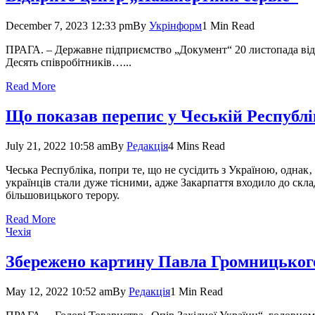
December 7, 2023 12:33 pm
By
Укрінформ
1 Min Read
ПРАГА. – Державне підприємство „Документ“ 20 листопада відк
Десять співробітників…...
Read More
Що показав перепис у Чеській Республі
July 21, 2022 10:58 am
By
Редакція
4 Mins Read
Чеська Республіка, попри те, що не сусідить з Україною, однак
українців стали дуже тісними, адже Закарпаття входило до склад
більшовицького терору.
Read More
Чехія
Збережено картину Павла Громницьког
May 12, 2022 10:52 am
By
Редакція
1 Min Read