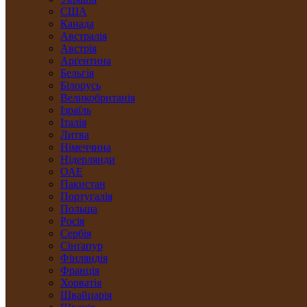
США
Канада
Австралія
Австрія
Арґентина
Бельгія
Білорусь
Великобританія
Ізраїль
Італія
Литва
Німеччина
Нідерлянди
ОАЕ
Пакистан
Португалія
Польща
Росія
Сербія
Сінґапур
Фінляндія
Франція
Хорватія
Швайцарія