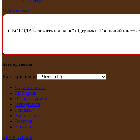
Швеція
Підпишіться
СВОБОДА залежить від вашої підтримки. Грошовий внесок у б
Категорії новин
Категорії новин
Останні числа
PDF архів
Пошук в архіві
Передплата
Рекляма
Альманахи
Веселка
Книжки
RSS
Facebook