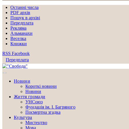
Останні числа
PDF архів
Пошук в архіві
Передплата
Рекляма
Альманахи
Веселка
Книжки
RSS
Facebook
Передплата
Новини
Короткі новини
Новини
Життя громади
УНСоюз
Фундація ім. І. Багряного
Посмертна згадка
Культура
Мистецтво
Мова