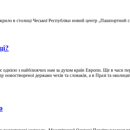
рило в столиці Чеської Республіки новий центр „Пашпортний сер
ці?
‚ є однією з найближчих нам за духом країн Европи. Ще в часи пе
у новоствореної держави чехів та словаків, а в Празі та околиця
о