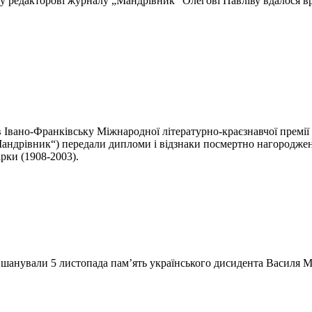
у редакторові журналу „Мандрівник“ Олегові Павліву вдалося вр
Івано-Франків­ську Міжнародної літературно-краєзнавчої премії
андрівник“) передали дипломи і відзнаки посмертно нагороджених
арки (1908-2003).
вшанували 5 листопада пам’ять українського дисидента Василя Ма