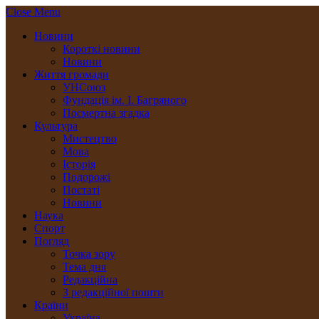
Close Menu
Новини
Короткі новини
Новини
Життя громади
УНСоюз
Фундація ім. І. Багряного
Посмертна згадка
Культура
Мистецтво
Мова
Історія
Подорожі
Постаті
Новини
Наука
Спорт
Погляд
Точка зору
Тема дня
Редакційна
З редакційної пошти
Країни
Україна