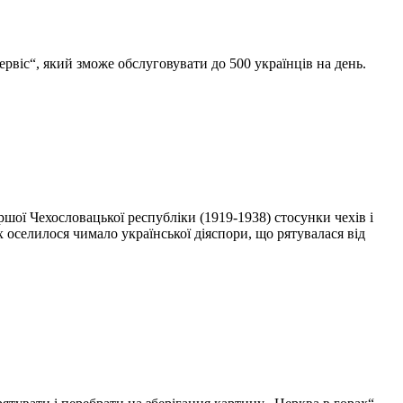
віс“, який зможе обслуговувати до 500 українців на день.
ршої Чехословацької республіки (1919-1938) стосунки чехів і
х оселилося чимало української діяспори, що рятувалася від