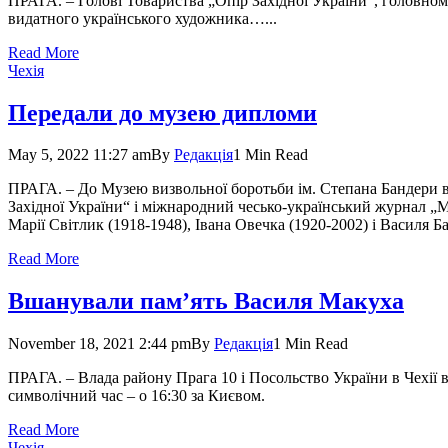
ПРАГА. – Голові Товариства „Опір Західної України“, головном
видатного українського художника…...
Read More
Чехія
Передали до музею дипломи
May 5, 2022 11:27 am
By
Редакція
1 Min Read
ПРАГА. – До Музею визвольної боротьби ім. Степана Бандери в 
Західної України“ і міжнародний чесько-український журнал „М
Марії Світлик (1918-1948), Івана Овечка (1920-2002) і Василя Б
Read More
Вшанували пам’ять Василя Макуха
November 18, 2021 2:44 pm
By
Редакція
1 Min Read
ПРАГА. – Влада району Прага 10 і Посольство України в Чехії 
символічний час – о 16:30 за Києвом.
Read More
Чехія