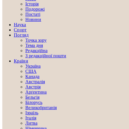
Історія
Подорожі
Постаті
Новини
Наука
Спорт
Погляд
Точка зору
Тема дня
Редакційна
З редакційної пошти
Країни
Україна
США
Канада
Австралія
Австрія
Арґентина
Бельгія
Білорусь
Великобританія
Ізраїль
Італія
Литва
Німеччина