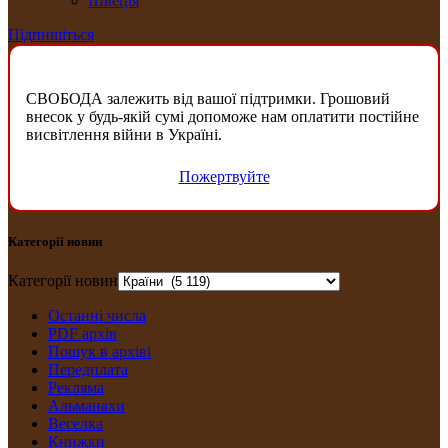
Швеція
Підпишіться
СВОБОДА залежить від вашої підтримки. Грошовий
внесок у будь-якій сумі допоможе нам оплатити постійне
висвітлення війни в Україні.
Пожертвуйте
Категорії новин
Категорії новин
Останні числа
PDF архів
Пошук в архіві
Передплата
Рекляма
Альманахи
Веселка
Книжки