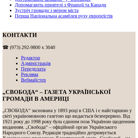
Допомагають приятелі з Франції та Канади
Зустріч громади з мером міста
Перша Національна асамблея руху европеїстів
КОНТАКТИ
☎ (973) 292-9800 x 3040
Редактор
Адміністрація
Передплата
Рекляма
Вебмайстер
„СВОБОДА“ – ГАЗЕТА УКРАЇНСЬКОЇ
ГРОМАДИ В АМЕРИЦІ
„СВОБОДА“ заснована у 1893 році в США і є найстаршою у
світі україномовною газетою що видається безперервно. Від
1921 року до 1998 року була єдиним поза Україною щоденним
виданням. „Свобода“ – офіційний орган Українського
Народного Союзу. Редакція традиційно дотримується