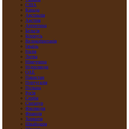
США
Канада
Австралія
Австрія
Арґентина
Бельгія
Білорусь
Великобританія
Ізраїль
Італія
Литва
Німеччина
Нідерлянди
ОАЕ
Пакистан
Португалія
Польща
Росія
Сербія
Сінґапур
Фінляндія
Франція
Хорватія
Швайцарія