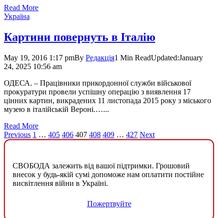
Read More
Україна
Картини повернуть в Італію
May 19, 2016 1:17 pm
By
Редакція
1 Min Read
Updated:
January
24, 2025 10:56 am
ОДЕСА. – Працівники прикордонної служби військової
прокуратури провели успішну операцію з виявлення 17
цінних картин, викрадених 11 листопада 2015 року з міського
музею в італійській Вероні.…...
Read More
Previous
1
…
405
406
407
408
409
…
427
Next
СВОБОДА залежить від вашої підтримки. Грошовий
внесок у будь-якій сумі допоможе нам оплатити постійне
висвітлення війни в Україні.
Пожертвуйте