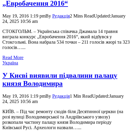
„Евробачення 2016“
May 19, 2016 1:19 pm
By
Редакція
2 Mins Read
Updated:
January
24, 2025 10:56 am
СТОКГОЛЬМ. – Українська співачка Джамала 14 травня
виграла конкурс „Евробачення 2016“, який відбувся у
Стокгольмі. Вона набрала 534 точки – 211 голосів жюрі та 323
голосів…...
Read More
Україна
У Києві виявили підвалини палацу
князя Володимира
May 19, 2016 1:19 pm
By
Редакція
1 Min Read
Updated:
January
24, 2025 10:56 am
КИЇВ. – Під час ремонту сходів біля Десятинної церкви (на
розі вулиці Володимирської та Андріївського узвозу)
розкопали частину палацу князя Володимира періоду
Київської Русі. Археологи назвали…...