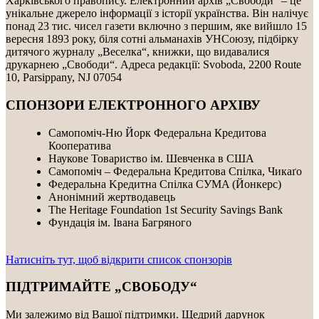
Харківського правопису. Електронний архів „Свободи“ – це
унікальне джерело інформації з історії українства. Він налічує
понад 23 тис. чисел газети включно з першим, яке вийшло 15
вересня 1893 року, біля сотні альманахів УНСоюзу, підбірку
дитячого журналу „Веселка“, книжки, що видавалися
друкарнею „Свободи“. Адреса редакції: Svoboda, 2200 Route
10, Parsippany, NJ 07054
СПОНЗОРИ ЕЛЕКТРОННОГО АРХІВУ
Самопоміч-Ню Йорк Федеральна Кредитова
Кооператива
Наукове Товариство ім. Шевченка в США
Самопоміч – Федеральна Кредитова Спілка, Чикаґо
Федеральнa Kредитнa Спілка CУMA (Йонкерс)
Анонімний жертводавець
The Heritage Foundation 1st Security Savings Bank
Фундація ім. Івана Багряного
Натисніть тут, щоб відкрити список спонзорів
ПІДТРИМАЙТЕ „СВОБОДУ“
Ми залежимо від Вашої підтримки. Щедрий дарунок