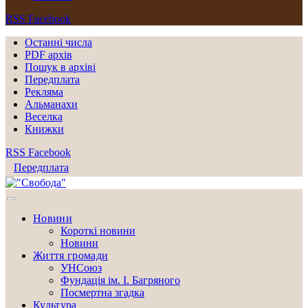
RSS
Facebook
Останні числа
PDF архів
Пошук в архіві
Передплата
Рекляма
Альманахи
Веселка
Книжки
RSS
Facebook
Передплата
Новини
Короткі новини
Новини
Життя громади
УНСоюз
Фундація ім. І. Багряного
Посмертна згадка
Культура