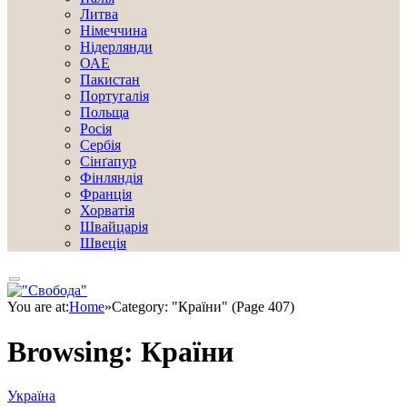
Литва
Німеччина
Нідерлянди
ОАЕ
Пакистан
Португалія
Польща
Росія
Сербія
Сінґапур
Фінляндія
Франція
Хорватія
Швайцарія
Швеція
You are at:
Home
»
Category: "Країни" (Page 407)
Browsing:
Країни
Україна