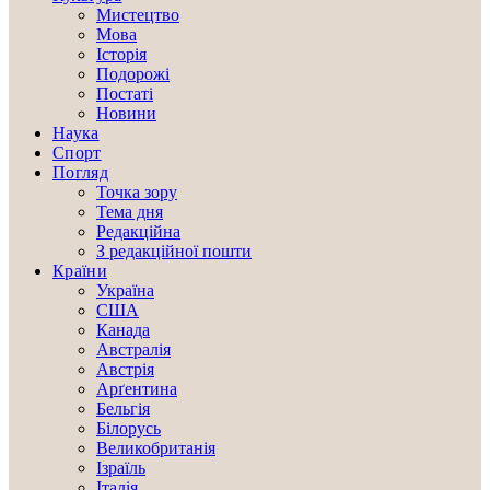
Мистецтво
Мова
Історія
Подорожі
Постаті
Новини
Наука
Спорт
Погляд
Точка зору
Тема дня
Редакційна
З редакційної пошти
Країни
Україна
США
Канада
Австралія
Австрія
Арґентина
Бельгія
Білорусь
Великобританія
Ізраїль
Італія