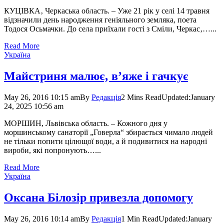
КУЦІВКА‚ Черкаська область. – Уже 21 рік у селі 14 травня
відзначили день народження геніяльного земляка, поета
Тодося Осьмачки. До села приїхали гості з Сміли, Черкас‚…...
Read More
Україна
Майстриня малює‚ в’яже і гачкує
May 26, 2016 10:15 am
By
Редакція
2 Mins Read
Updated:
January
24, 2025 10:56 am
МОРШИН, Львівська область. – Кожного дня у
моршинському санаторії „Говерла“ збирається чимало людей
не тільки попити цілющої води, а й подивитися на народні
вироби, які попронують…...
Read More
Україна
Оксана Білозір привезла допомогу
May 26, 2016 10:14 am
By
Редакція
1 Min Read
Updated:
January