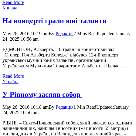
Read More
Канада
На концерті грали юні таланти
May 26, 2016 10:19 am
By
Редакція
2 Mins Read
Updated:
January
24, 2025 10:56 am
ЕДМОНТОН‚ Альберта. – 6 травня в концертовій залі
„Столері Гол Альберта Коледж“ відбувся 12-ий концерт
української музики юних талантів‚ організований
Українським Музичним Товариством Альберти. Під час…...
Read More
Україна
У Рівному засяяв собор
May 26, 2016 10:18 am
By
Редакція
1 Min Read
Updated:
January
24, 2025 10:56 am
РІВНЕ. – Свято-Покровський собор, який вважається одним з
найвеличніших, найбільш висотних (має висоти 55 метрів) і
миловидних в Україні, на Великдень постав у новій красі –