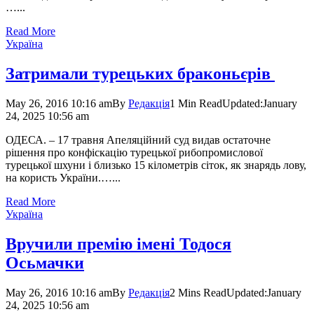
…...
Read More
Україна
Затримали турецьких браконьєрів
May 26, 2016 10:16 am
By
Редакція
1 Min Read
Updated:
January
24, 2025 10:56 am
ОДЕСА. – 17 травня Апеляційний суд видав остаточне
рішення про конфіскацію турецької рибопромислової
турецької шхуни і близько 15 кілометрів сіток, як знарядь лову,
на користь України.…...
Read More
Україна
Вручили премію імені Тодося
Осьмачки
May 26, 2016 10:16 am
By
Редакція
2 Mins Read
Updated:
January
24, 2025 10:56 am