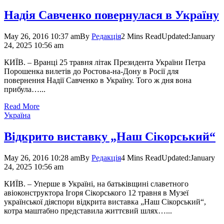
Надія Савченко повернулася в Україну
May 26, 2016 10:37 am
By
Редакція
2 Mins Read
Updated:
January
24, 2025 10:56 am
КИЇВ. – Вранці 25 травня літак Президента України Петра
Порошенка вилетів до Ростова-на-Дону в Росії для
повернення Надії Савченко в Україну. Того ж дня вона
прибула…...
Read More
Україна
Відкрито виставку „Наш Сікорський“
May 26, 2016 10:28 am
By
Редакція
4 Mins Read
Updated:
January
24, 2025 10:56 am
КИЇВ. – Уперше в Україні, на батьківщині славетного
авіoконструктора Ігоря Сікорського 12 травня в Музеї
української діяспори відкрита виставка „Наш Сікорський“,
котра маштабно представила життєвий шлях…...