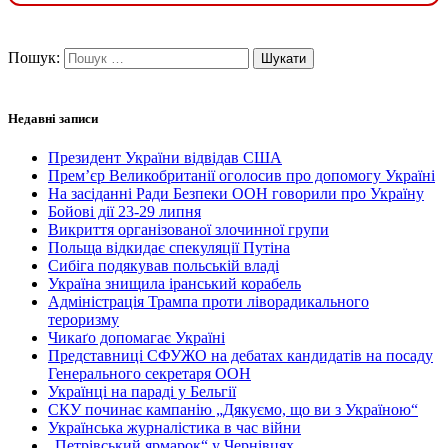
Пошук:
Недавні записи
Президент України відвідав США
Прем’єр Великобританії оголосив про допомогу Україні
На засіданні Ради Безпеки ООН говорили про Україну
Бойові дії 23-29 липня
Викриття організованої злочинної групи
Польща відкидає спекуляції Путіна
Сибіга подякував польській владі
Україна знищила іранський корабель
Адміністрація Трампа проти ліворадикального
тероризму
Чикаґо допомагає Україні
Представниці СФУЖО на дебатах кандидатів на посаду
Генерального секретаря ООН
Українці на параді у Бельгії
СКУ починає кампанію „Дякуємо, що ви з Україною“
Українська журналістика в час війни
„Петрівський ярмарок“ у Чернівцях