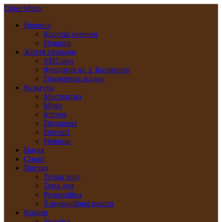
Close Menu
Новини
Короткі новини
Новини
Життя громади
УНСоюз
Фундація ім. І. Багряного
Посмертна згадка
Культура
Мистецтво
Мова
Історія
Подорожі
Постаті
Новини
Наука
Спорт
Погляд
Точка зору
Тема дня
Редакційна
З редакційної пошти
Країни
Україна