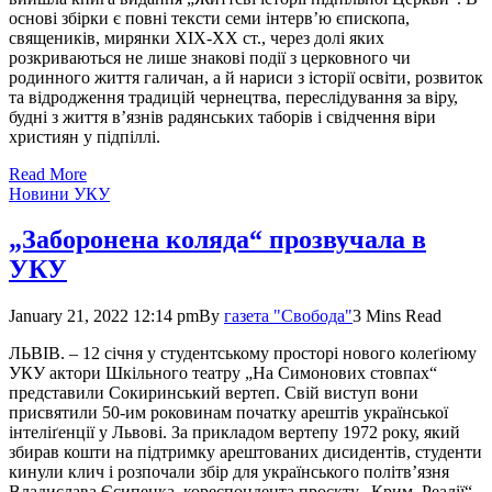
основі збірки є повні тексти семи інтерв’ю єпископа,
священиків, мирянки XIX-ХХ cт., через долі яких
розкриваються не лише знакові події з церковного чи
родинного життя галичан, а й нариси з історії освіти, розвиток
та відродження традицій чернецтва, переслідування за віру,
будні з життя в’язнів радянських таборів і свідчення віри
християн у підпіллі.
Read More
Новини УКУ
„Заборонена коляда“ прозвучала в
УКУ
January 21, 2022 12:14 pm
By
газета "Свобода"
3 Mins Read
ЛЬВІВ. – 12 січня у студентському просторі нового колеґіюму
УКУ акто­ри Шкільного театру „На Симо­нових стовпах“
представили Соки­рин­ський вертеп. Свій виступ вони
присвятили 50-им роковинам почат­ку арештів української
інтеліґенції у Львові. За прикладом вертепу 1972 року, який
збирав кошти на підтримку арештованих дисидентів, студенти
кинули клич і розпочали збір для українського політв’язня
Владислава Єсипенка, кореспондента проєкту „Крим. Реалії“