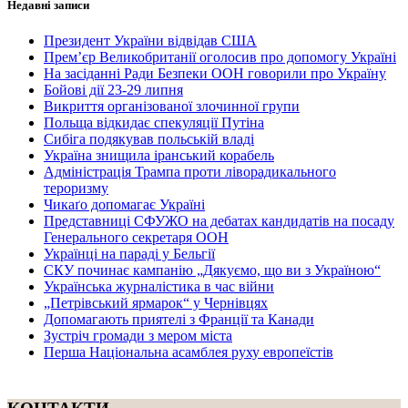
Недавні записи
Президент України відвідав США
Прем’єр Великобританії оголосив про допомогу Україні
На засіданні Ради Безпеки ООН говорили про Україну
Бойові дії 23-29 липня
Викриття організованої злочинної групи
Польща відкидає спекуляції Путіна
Сибіга подякував польській владі
Україна знищила іранський корабель
Адміністрація Трампа проти ліворадикального
тероризму
Чикаґо допомагає Україні
Представниці СФУЖО на дебатах кандидатів на посаду
Генерального секретаря ООН
Українці на параді у Бельгії
СКУ починає кампанію „Дякуємо, що ви з Україною“
Українська журналістика в час війни
„Петрівський ярмарок“ у Чернівцях
Допомагають приятелі з Франції та Канади
Зустріч громади з мером міста
Перша Національна асамблея руху европеїстів