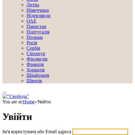
Литва
Німеччина
Нідерлянди
ОАЕ
Пакистан
Португалія
Польща
Росія
Сербія
Сінґапур
Фінляндія
Франція
Хорватія
Швайцарія
Швеція
You are at:
Home
»
Увійти
Увійти
Ім'я користувача або Email адреса