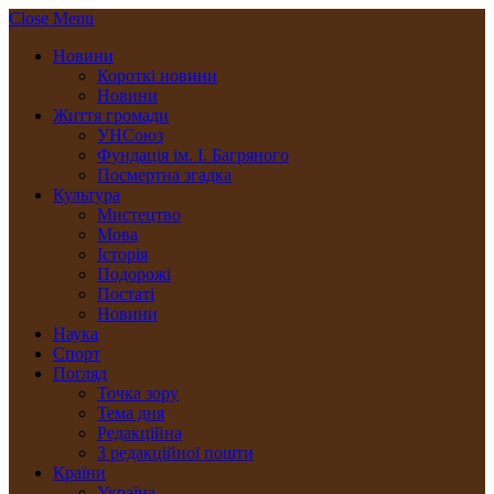
Close Menu
Новини
Короткі новини
Новини
Життя громади
УНСоюз
Фундація ім. І. Багряного
Посмертна згадка
Культура
Мистецтво
Мова
Історія
Подорожі
Постаті
Новини
Наука
Спорт
Погляд
Точка зору
Тема дня
Редакційна
З редакційної пошти
Країни
Україна