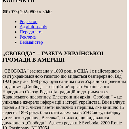
КОНТАКТИ
☎ (973) 292-9800 x 3040
Редактор
Адміністрація
Передплата
Рекляма
Вебмайстер
„СВОБОДА“ – ГАЗЕТА УКРАЇНСЬКОЇ
ГРОМАДИ В АМЕРИЦІ
„СВОБОДА“ заснована у 1893 році в США і є найстаршою у
світі україномовною газетою що видається безперервно. Від
1921 року до 1998 року була єдиним поза Україною щоденним
виданням. „Свобода“ – офіційний орган Українського
Народного Союзу. Редакція традиційно дотримується
Харківського правопису. Електронний архів „Свободи“ – це
унікальне джерело інформації з історії українства. Він налічує
понад 23 тис. чисел газети включно з першим, яке вийшло 15
вересня 1893 року, біля сотні альманахів УНСоюзу, підбірку
дитячого журналу „Веселка“, книжки, що видавалися
друкарнею „Свободи“. Адреса редакції: Svoboda, 2200 Route
10, Parsippany, NJ 07054