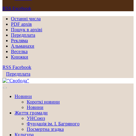
RSS
Facebook
Останні числа
PDF архів
Пошук в архіві
Передплата
Рекляма
Альманахи
Веселка
Книжки
RSS
Facebook
Передплата
Новини
Короткі новини
Новини
Життя громади
УНСоюз
Фундація ім. І. Багряного
Посмертна згадка
Культура