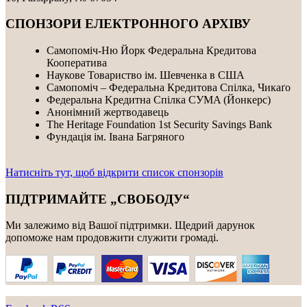
СПОНЗОРИ ЕЛЕКТРОННОГО АРХІВУ
Самопоміч-Ню Йорк Федеральна Кредитова
Кооператива
Наукове Товариство ім. Шевченка в США
Самопоміч – Федеральна Кредитова Спілка, Чикаґо
Федеральнa Kредитнa Спілка CУMA (Йонкерс)
Анонімний жертводавець
The Heritage Foundation 1st Security Savings Bank
Фундація ім. Івана Багряного
Натисніть тут, щоб відкрити список спонзорів
ПІДТРИМАЙТЕ „СВОБОДУ“
Ми залежимо від Вашої підтримки. Щедрий дарунок
допоможе нам продовжити служити громаді.