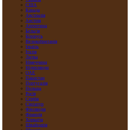
США
Канада
Австралія
Австрія
Арґентина
Бельгія
Білорусь
Великобританія
Ізраїль
Італія
Литва
Німеччина
Нідерлянди
ОАЕ
Пакистан
Португалія
Польща
Росія
Сербія
Сінґапур
Фінляндія
Франція
Хорватія
Швайцарія