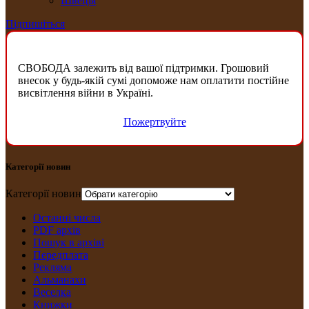
Швеція
Підпишіться
СВОБОДА залежить від вашої підтримки. Грошовий
внесок у будь-якій сумі допоможе нам оплатити постійне
висвітлення війни в Україні.
Пожертвуйте
Категорії новин
Категорії новин
Останні числа
PDF архів
Пошук в архіві
Передплата
Рекляма
Альманахи
Веселка
Книжки