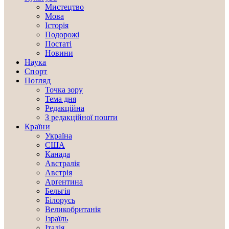
Мистецтво
Мова
Історія
Подорожі
Постаті
Новини
Наука
Спорт
Погляд
Точка зору
Тема дня
Редакційна
З редакційної пошти
Країни
Україна
США
Канада
Австралія
Австрія
Арґентина
Бельгія
Білорусь
Великобританія
Ізраїль
Італія