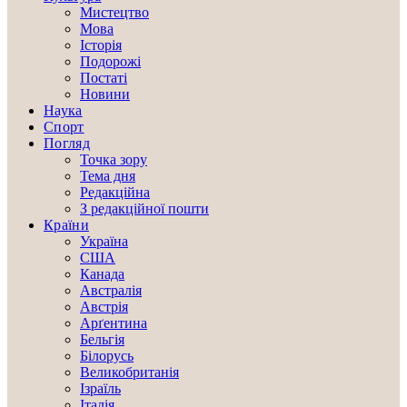
Мистецтво
Мова
Історія
Подорожі
Постаті
Новини
Наука
Спорт
Погляд
Точка зору
Тема дня
Редакційна
З редакційної пошти
Країни
Україна
США
Канада
Австралія
Австрія
Арґентина
Бельгія
Білорусь
Великобританія
Ізраїль
Італія