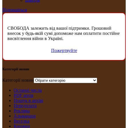
Швеція
Підпишіться
СВОБОДА залежить від вашої підтримки. Грошовий
внесок у будь-якій сумі допоможе нам оплатити постійне
висвітлення війни в Україні.
Пожертвуйте
Категорії новин
Категорії новин
Останні числа
PDF архів
Пошук в архіві
Передплата
Рекляма
Альманахи
Веселка
Книжки