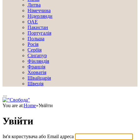
Литва
Німеччина
Нідерлянди
ОАЕ
Пакистан
Португалія
Польща
Росія
Сербія
Сінґапур
Фінляндія
Франція
Хорватія
Швайцарія
Швеція
You are at:
Home
»
Увійти
Увійти
Ім'я користувача або Email адреса