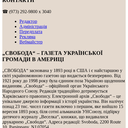
КОНТАКТИ
☎ (973) 292-9800 x 3040
Редактор
Адміністрація
Передплата
Рекляма
Вебмайстер
„СВОБОДА“ – ГАЗЕТА УКРАЇНСЬКОЇ
ГРОМАДИ В АМЕРИЦІ
„СВОБОДА“ заснована у 1893 році в США і є найстаршою у
світі україномовною газетою що видається безперервно. Від
1921 року до 1998 року була єдиним поза Україною щоденним
виданням. „Свобода“ – офіційний орган Українського
Народного Союзу. Редакція традиційно дотримується
Харківського правопису. Електронний архів „Свободи“ – це
унікальне джерело інформації з історії українства. Він налічує
понад 23 тис. чисел газети включно з першим, яке вийшло 15
вересня 1893 року, біля сотні альманахів УНСоюзу, підбірку
дитячого журналу „Веселка“, книжки, що видавалися
друкарнею „Свободи“. Адреса редакції: Svoboda, 2200 Route
10, Parsippany, NJ 07054