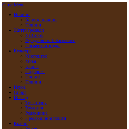
Close Menu
Новини
Короткі новини
Новини
Життя громади
УНСоюз
Фундація ім. І. Багряного
Посмертна згадка
Культура
Мистецтво
Мова
Історія
Подорожі
Постаті
Новини
Наука
Спорт
Погляд
Точка зору
Тема дня
Редакційна
З редакційної пошти
Країни
Україна