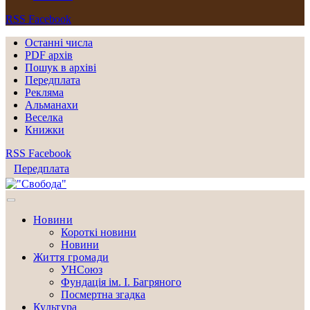
RSS
Facebook
Останні числа
PDF архів
Пошук в архіві
Передплата
Рекляма
Альманахи
Веселка
Книжки
RSS
Facebook
Передплата
Новини
Короткі новини
Новини
Життя громади
УНСоюз
Фундація ім. І. Багряного
Посмертна згадка
Культура