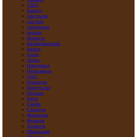
США
Канада
Австралія
Австрія
Арґентина
Бельгія
Білорусь
Великобританія
Ізраїль
Італія
Литва
Німеччина
Нідерлянди
ОАЕ
Пакистан
Португалія
Польща
Росія
Сербія
Сінґапур
Фінляндія
Франція
Хорватія
Швайцарія