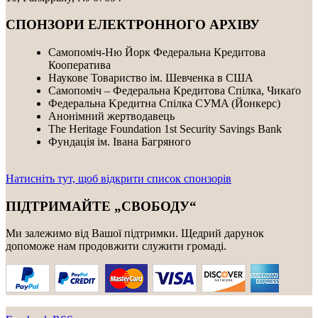
СПОНЗОРИ ЕЛЕКТРОННОГО АРХІВУ
Самопоміч-Ню Йорк Федеральна Кредитова
Кооператива
Наукове Товариство ім. Шевченка в США
Самопоміч – Федеральна Кредитова Спілка, Чикаґо
Федеральнa Kредитнa Спілка CУMA (Йонкерс)
Анонімний жертводавець
The Heritage Foundation 1st Security Savings Bank
Фундація ім. Івана Багряного
Натисніть тут, щоб відкрити список спонзорів
ПІДТРИМАЙТЕ „СВОБОДУ“
Ми залежимо від Вашої підтримки. Щедрий дарунок
допоможе нам продовжити служити громаді.