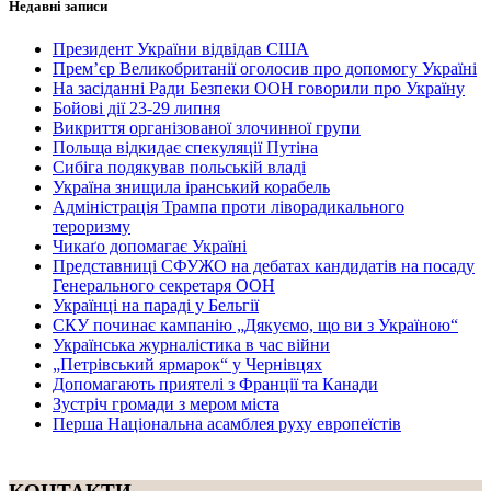
Недавні записи
Президент України відвідав США
Прем’єр Великобританії оголосив про допомогу Україні
На засіданні Ради Безпеки ООН говорили про Україну
Бойові дії 23-29 липня
Викриття організованої злочинної групи
Польща відкидає спекуляції Путіна
Сибіга подякував польській владі
Україна знищила іранський корабель
Адміністрація Трампа проти ліворадикального
тероризму
Чикаґо допомагає Україні
Представниці СФУЖО на дебатах кандидатів на посаду
Генерального секретаря ООН
Українці на параді у Бельгії
СКУ починає кампанію „Дякуємо, що ви з Україною“
Українська журналістика в час війни
„Петрівський ярмарок“ у Чернівцях
Допомагають приятелі з Франції та Канади
Зустріч громади з мером міста
Перша Національна асамблея руху европеїстів