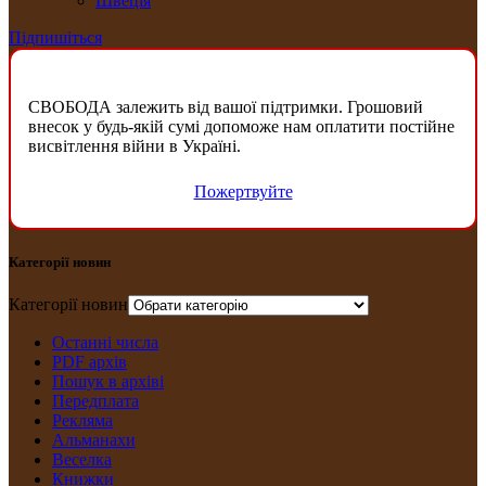
Швеція
Підпишіться
СВОБОДА залежить від вашої підтримки. Грошовий
внесок у будь-якій сумі допоможе нам оплатити постійне
висвітлення війни в Україні.
Пожертвуйте
Категорії новин
Категорії новин
Останні числа
PDF архів
Пошук в архіві
Передплата
Рекляма
Альманахи
Веселка
Книжки