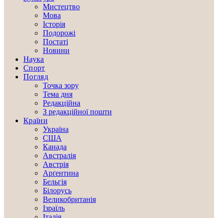
Мистецтво
Мова
Історія
Подорожі
Постаті
Новини
Наука
Спорт
Погляд
Точка зору
Тема дня
Редакційна
З редакційної пошти
Країни
Україна
США
Канада
Австралія
Австрія
Арґентина
Бельгія
Білорусь
Великобританія
Ізраїль
Італія