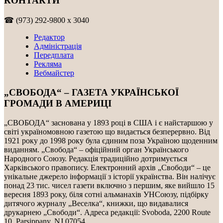
КОНТАКТИ
☎ (973) 292-9800 x 3040
Редактор
Адміністрація
Передплата
Рекляма
Вебмайстер
„СВОБОДА“ – ГАЗЕТА УКРАЇНСЬКОЇ
ГРОМАДИ В АМЕРИЦІ
„СВОБОДА“ заснована у 1893 році в США і є найстаршою у
світі україномовною газетою що видається безперервно. Від
1921 року до 1998 року була єдиним поза Україною щоденним
виданням. „Свобода“ – офіційний орган Українського
Народного Союзу. Редакція традиційно дотримується
Харківського правопису. Електронний архів „Свободи“ – це
унікальне джерело інформації з історії українства. Він налічує
понад 23 тис. чисел газети включно з першим, яке вийшло 15
вересня 1893 року, біля сотні альманахів УНСоюзу, підбірку
дитячого журналу „Веселка“, книжки, що видавалися
друкарнею „Свободи“. Адреса редакції: Svoboda, 2200 Route
10, Parsippany, NJ 07054