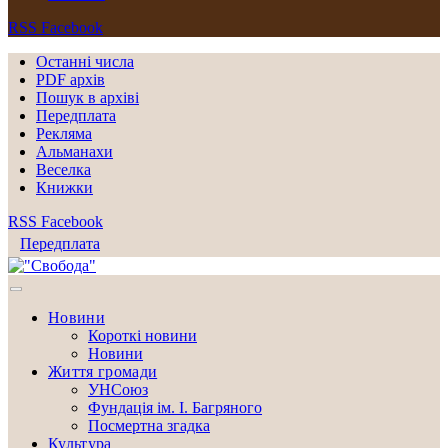
RSS
Facebook
Останні числа
PDF архів
Пошук в архіві
Передплата
Рекляма
Альманахи
Веселка
Книжки
RSS
Facebook
Передплата
Новини
Короткі новини
Новини
Життя громади
УНСоюз
Фундація ім. І. Багряного
Посмертна згадка
Культура