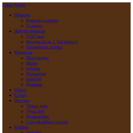
Close Menu
Новини
Короткі новини
Новини
Життя громади
УНСоюз
Фундація ім. І. Багряного
Посмертна згадка
Культура
Мистецтво
Мова
Історія
Подорожі
Постаті
Новини
Наука
Спорт
Погляд
Точка зору
Тема дня
Редакційна
З редакційної пошти
Країни
Україна