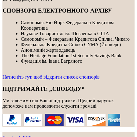
СПОНЗОРИ ЕЛЕКТРОННОГО АРХІВУ
Самопоміч-Ню Йорк Федеральна Кредитова
Кооператива
Наукове Товариство ім. Шевченка в США
Самопоміч – Федеральна Кредитова Спілка, Чикаґо
Федеральнa Kредитнa Спілка CУMA (Йонкерс)
Анонімний жертводавець
The Heritage Foundation 1st Security Savings Bank
Фундація ім. Івана Багряного
Натисніть тут, щоб відкрити список спонзорів
ПІДТРИМАЙТЕ „СВОБОДУ“
Ми залежимо від Вашої підтримки. Щедрий дарунок
допоможе нам продовжити служити громаді.