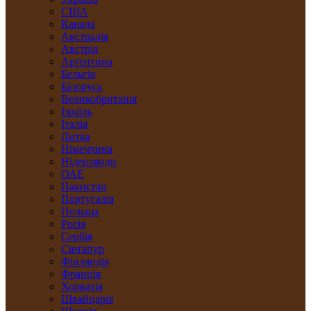
США
Канада
Австралія
Австрія
Арґентина
Бельгія
Білорусь
Великобританія
Ізраїль
Італія
Литва
Німеччина
Нідерлянди
ОАЕ
Пакистан
Португалія
Польща
Росія
Сербія
Сінґапур
Фінляндія
Франція
Хорватія
Швайцарія