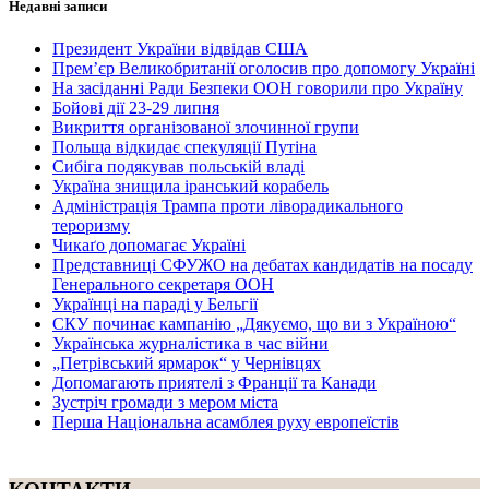
Недавні записи
Президент України відвідав США
Прем’єр Великобританії оголосив про допомогу Україні
На засіданні Ради Безпеки ООН говорили про Україну
Бойові дії 23-29 липня
Викриття організованої злочинної групи
Польща відкидає спекуляції Путіна
Сибіга подякував польській владі
Україна знищила іранський корабель
Адміністрація Трампа проти ліворадикального
тероризму
Чикаґо допомагає Україні
Представниці СФУЖО на дебатах кандидатів на посаду
Генерального секретаря ООН
Українці на параді у Бельгії
СКУ починає кампанію „Дякуємо, що ви з Україною“
Українська журналістика в час війни
„Петрівський ярмарок“ у Чернівцях
Допомагають приятелі з Франції та Канади
Зустріч громади з мером міста
Перша Національна асамблея руху европеїстів