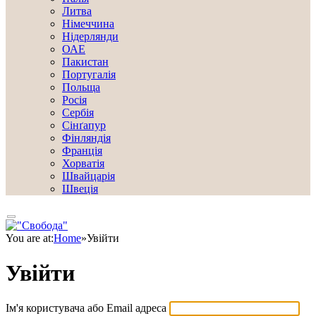
Литва
Німеччина
Нідерлянди
ОАЕ
Пакистан
Португалія
Польща
Росія
Сербія
Сінґапур
Фінляндія
Франція
Хорватія
Швайцарія
Швеція
You are at:
Home
»
Увійти
Увійти
Ім'я користувача або Email адреса