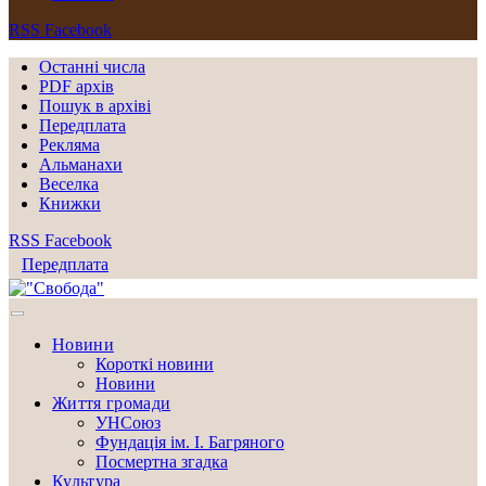
RSS
Facebook
Останні числа
PDF архів
Пошук в архіві
Передплата
Рекляма
Альманахи
Веселка
Книжки
RSS
Facebook
Передплата
Новини
Короткі новини
Новини
Життя громади
УНСоюз
Фундація ім. І. Багряного
Посмертна згадка
Культура