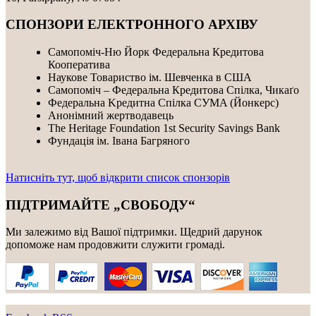
СПОНЗОРИ ЕЛЕКТРОННОГО АРХІВУ
Самопоміч-Ню Йорк Федеральна Кредитова
Кооператива
Наукове Товариство ім. Шевченка в США
Самопоміч – Федеральна Кредитова Спілка, Чикаґо
Федеральнa Kредитнa Спілка CУMA (Йонкерс)
Анонімний жертводавець
The Heritage Foundation 1st Security Savings Bank
Фундація ім. Івана Багряного
Натисніть тут, щоб відкрити список спонзорів
ПІДТРИМАЙТЕ „СВОБОДУ“
Ми залежимо від Вашої підтримки. Щедрий дарунок
допоможе нам продовжити служити громаді.