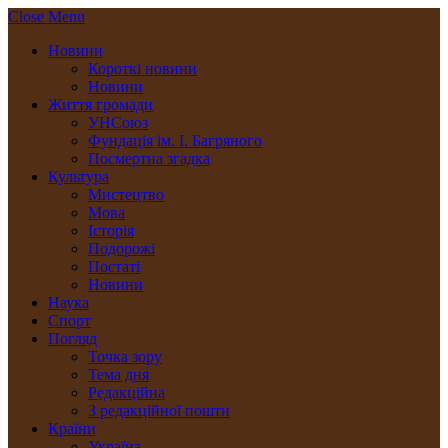
Close Menu
Новини
Короткі новини
Новини
Життя громади
УНСоюз
Фундація ім. І. Багряного
Посмертна згадка
Культура
Мистецтво
Мова
Історія
Подорожі
Постаті
Новини
Наука
Спорт
Погляд
Точка зору
Тема дня
Редакційна
З редакційної пошти
Країни
Україна