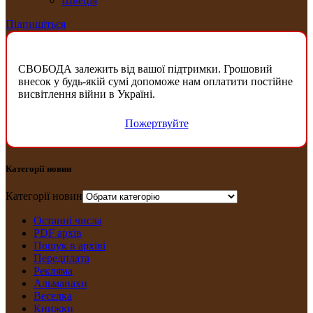
Швеція
Підпишіться
СВОБОДА залежить від вашої підтримки. Грошовий
внесок у будь-якій сумі допоможе нам оплатити постійне
висвітлення війни в Україні.
Пожертвуйте
Категорії новин
Категорії новин
Останні числа
PDF архів
Пошук в архіві
Передплата
Рекляма
Альманахи
Веселка
Книжки