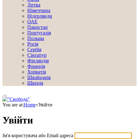
Литва
Німеччина
Нідерлянди
ОАЕ
Пакистан
Португалія
Польща
Росія
Сербія
Сінґапур
Фінляндія
Франція
Хорватія
Швайцарія
Швеція
You are at:
Home
»
Увійти
Увійти
Ім'я користувача або Email адреса