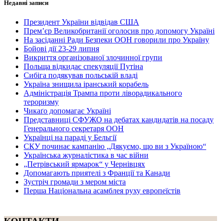
Недавні записи
Президент України відвідав США
Прем’єр Великобританії оголосив про допомогу Україні
На засіданні Ради Безпеки ООН говорили про Україну
Бойові дії 23-29 липня
Викриття організованої злочинної групи
Польща відкидає спекуляції Путіна
Сибіга подякував польській владі
Україна знищила іранський корабель
Адміністрація Трампа проти ліворадикального
тероризму
Чикаґо допомагає Україні
Представниці СФУЖО на дебатах кандидатів на посаду
Генерального секретаря ООН
Українці на параді у Бельгії
СКУ починає кампанію „Дякуємо, що ви з Україною“
Українська журналістика в час війни
„Петрівський ярмарок“ у Чернівцях
Допомагають приятелі з Франції та Канади
Зустріч громади з мером міста
Перша Національна асамблея руху европеїстів