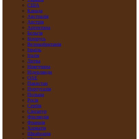
США
Канада
Австралія
Австрія
Арґентина
Бельгія
Білорусь
Великобританія
Ізраїль
Італія
Литва
Німеччина
Нідерлянди
ОАЕ
Пакистан
Португалія
Польща
Росія
Сербія
Сінґапур
Фінляндія
Франція
Хорватія
Швайцарія