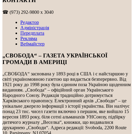
КОНТАКТИ
☎ (973) 292-9800 x 3040
Редактор
Адміністрація
Передплата
Рекляма
Вебмайстер
„СВОБОДА“ – ГАЗЕТА УКРАЇНСЬКОЇ
ГРОМАДИ В АМЕРИЦІ
„СВОБОДА“ заснована у 1893 році в США і є найстаршою у
світі україномовною газетою що видається безперервно. Від
1921 року до 1998 року була єдиним поза Україною щоденним
виданням. „Свобода“ – офіційний орган Українського
Народного Союзу. Редакція традиційно дотримується
Харківського правопису. Електронний архів „Свободи“ – це
унікальне джерело інформації з історії українства. Він налічує
понад 23 тис. чисел газети включно з першим, яке вийшло 15
вересня 1893 року, біля сотні альманахів УНСоюзу, підбірку
дитячого журналу „Веселка“, книжки, що видавалися
друкарнею „Свободи“. Адреса редакції: Svoboda, 2200 Route
10, Parsippany, NJ 07054