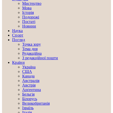
Мистецтво
Мова
Історія
Подорожі
Постаті
Новини
Наука
Спорт
Погляд
Точка зору
Тема дня
Редакційна
З редакційної пошти
Країни
Україна
США
Канада
Австралія
Австрія
Арґентина
Бельгія
Білорусь
Великобританія
Ізраїль
Італія