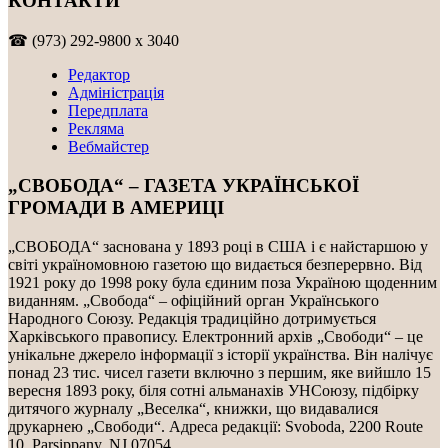
КОНТАКТИ
☎ (973) 292-9800 x 3040
Редактор
Адміністрація
Передплата
Рекляма
Вебмайстер
„СВОБОДА“ – ГАЗЕТА УКРАЇНСЬКОЇ
ГРОМАДИ В АМЕРИЦІ
„СВОБОДА“ заснована у 1893 році в США і є найстаршою у
світі україномовною газетою що видається безперервно. Від
1921 року до 1998 року була єдиним поза Україною щоденним
виданням. „Свобода“ – офіційний орган Українського
Народного Союзу. Редакція традиційно дотримується
Харківського правопису. Електронний архів „Свободи“ – це
унікальне джерело інформації з історії українства. Він налічує
понад 23 тис. чисел газети включно з першим, яке вийшло 15
вересня 1893 року, біля сотні альманахів УНСоюзу, підбірку
дитячого журналу „Веселка“, книжки, що видавалися
друкарнею „Свободи“. Адреса редакції: Svoboda, 2200 Route
10, Parsippany, NJ 07054