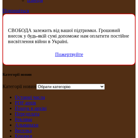
Швеція
Підпишіться
СВОБОДА залежить від вашої підтримки. Грошовий
внесок у будь-якій сумі допоможе нам оплатити постійне
висвітлення війни в Україні.
Пожертвуйте
Категорії новин
Категорії новин
Останні числа
PDF архів
Пошук в архіві
Передплата
Рекляма
Альманахи
Веселка
Книжки