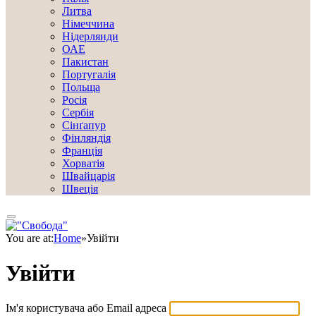
Литва
Німеччина
Нідерлянди
ОАЕ
Пакистан
Португалія
Польща
Росія
Сербія
Сінґапур
Фінляндія
Франція
Хорватія
Швайцарія
Швеція
You are at:
Home
»
Увійти
Увійти
Ім'я користувача або Email адреса