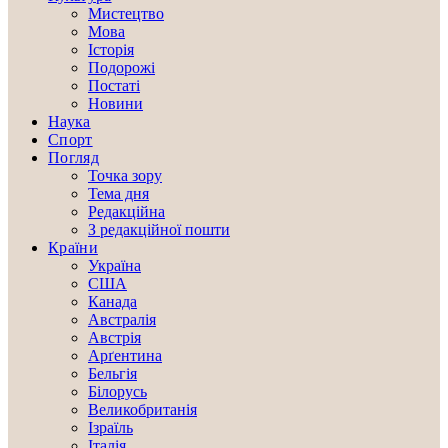
Мистецтво
Мова
Історія
Подорожі
Постаті
Новини
Наука
Спорт
Погляд
Точка зору
Тема дня
Редакційна
З редакційної пошти
Країни
Україна
США
Канада
Австралія
Австрія
Арґентина
Бельгія
Білорусь
Великобританія
Ізраїль
Італія