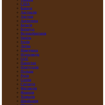
США
Канада
Австралія
Австрія
Арґентина
Бельгія
Білорусь
Великобританія
Ізраїль
Італія
Литва
Німеччина
Нідерлянди
ОАЕ
Пакистан
Португалія
Польща
Росія
Сербія
Сінґапур
Фінляндія
Франція
Хорватія
Швайцарія