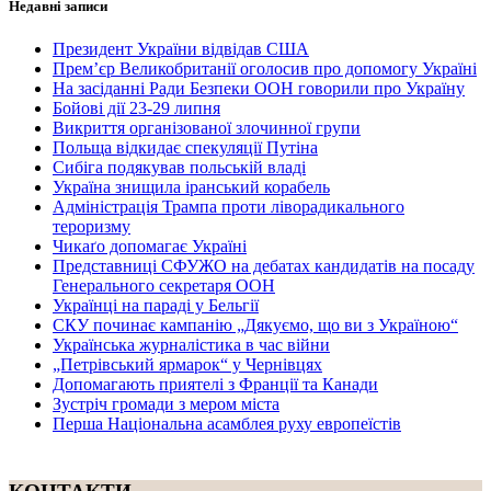
Недавні записи
Президент України відвідав США
Прем’єр Великобританії оголосив про допомогу Україні
На засіданні Ради Безпеки ООН говорили про Україну
Бойові дії 23-29 липня
Викриття організованої злочинної групи
Польща відкидає спекуляції Путіна
Сибіга подякував польській владі
Україна знищила іранський корабель
Адміністрація Трампа проти ліворадикального
тероризму
Чикаґо допомагає Україні
Представниці СФУЖО на дебатах кандидатів на посаду
Генерального секретаря ООН
Українці на параді у Бельгії
СКУ починає кампанію „Дякуємо, що ви з Україною“
Українська журналістика в час війни
„Петрівський ярмарок“ у Чернівцях
Допомагають приятелі з Франції та Канади
Зустріч громади з мером міста
Перша Національна асамблея руху европеїстів