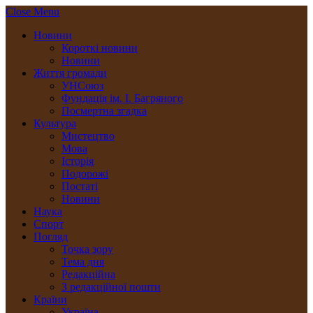
Close Menu
Новини
Короткі новини
Новини
Життя громади
УНСоюз
Фундація ім. І. Багряного
Посмертна згадка
Культура
Мистецтво
Мова
Історія
Подорожі
Постаті
Новини
Наука
Спорт
Погляд
Точка зору
Тема дня
Редакційна
З редакційної пошти
Країни
Україна