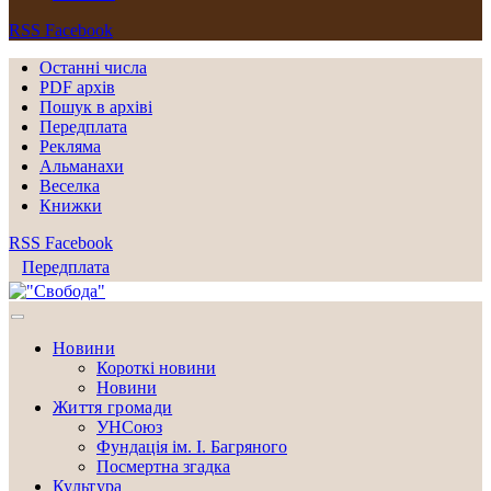
RSS
Facebook
Останні числа
PDF архів
Пошук в архіві
Передплата
Рекляма
Альманахи
Веселка
Книжки
RSS
Facebook
Передплата
Новини
Короткі новини
Новини
Життя громади
УНСоюз
Фундація ім. І. Багряного
Посмертна згадка
Культура