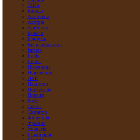
США
Канада
Австралія
Австрія
Арґентина
Бельгія
Білорусь
Великобританія
Ізраїль
Італія
Литва
Німеччина
Нідерлянди
ОАЕ
Пакистан
Португалія
Польща
Росія
Сербія
Сінґапур
Фінляндія
Франція
Хорватія
Швайцарія