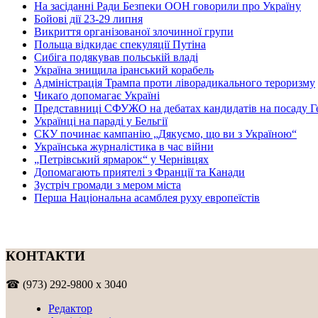
На засіданні Ради Безпеки ООН говорили про Україну
Бойові дії 23-29 липня
Викриття організованої злочинної групи
Польща відкидає спекуляції Путіна
Сибіга подякував польській владі
Україна знищила іранський корабель
Адміністрація Трампа проти ліворадикального тероризму
Чикаґо допомагає Україні
Представниці СФУЖО на дебатах кандидатів на посаду Г
Українці на параді у Бельгії
СКУ починає кампанію „Дякуємо, що ви з Україною“
Українська журналістика в час війни
„Петрівський ярмарок“ у Чернівцях
Допомагають приятелі з Франції та Канади
Зустріч громади з мером міста
Перша Національна асамблея руху европеїстів
КОНТАКТИ
☎ (973) 292-9800 x 3040
Редактор