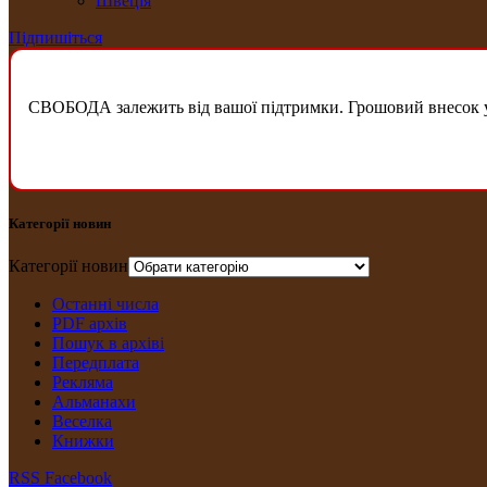
Швеція
Підпишіться
СВОБОДА залежить від вашої підтримки. Грошовий внесок у б
Категорії новин
Категорії новин
Останні числа
PDF архів
Пошук в архіві
Передплата
Рекляма
Альманахи
Веселка
Книжки
RSS
Facebook