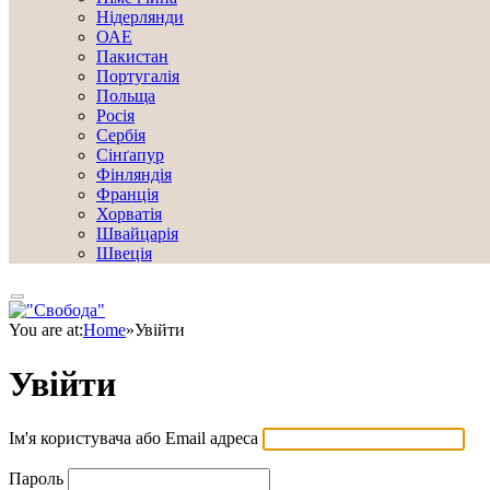
Нідерлянди
ОАЕ
Пакистан
Португалія
Польща
Росія
Сербія
Сінґапур
Фінляндія
Франція
Хорватія
Швайцарія
Швеція
You are at:
Home
»
Увійти
Увійти
Ім'я користувача або Email адреса
Пароль