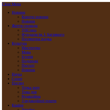
Close Menu
Новини
Короткі новини
Новини
Життя громади
УНСоюз
Фундація ім. І. Багряного
Посмертна згадка
Культура
Мистецтво
Мова
Історія
Подорожі
Постаті
Новини
Наука
Спорт
Погляд
Точка зору
Тема дня
Редакційна
З редакційної пошти
Країни
Україна