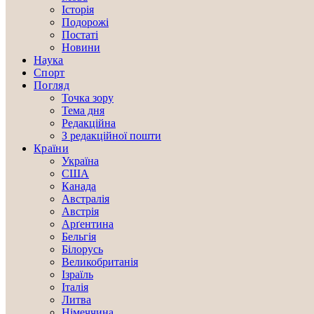
Історія
Подорожі
Постаті
Новини
Наука
Спорт
Погляд
Точка зору
Тема дня
Редакційна
З редакційної пошти
Країни
Україна
США
Канада
Австралія
Австрія
Арґентина
Бельгія
Білорусь
Великобританія
Ізраїль
Італія
Литва
Німеччина