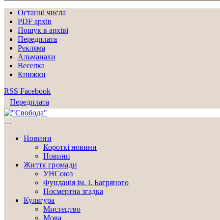
Останні числа
PDF архів
Пошук в архіві
Передплата
Рекляма
Альманахи
Веселка
Книжки
RSS
Facebook
Передплата
Новини
Короткі новини
Новини
Життя громади
УНСоюз
Фундація ім. І. Багряного
Посмертна згадка
Культура
Мистецтво
Мова