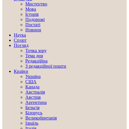
Мистецтво
Мова
Історія
Подорожі
Постаті
Новини
Наука
Спорт
Погляд
Точка зору
Тема дня
Редакційна
З редакційної пошти
Країни
Україна
США
Канада
Австралія
Австрія
Арґентина
Бельгія
Білорусь
Великобританія
Ізраїль
Італія