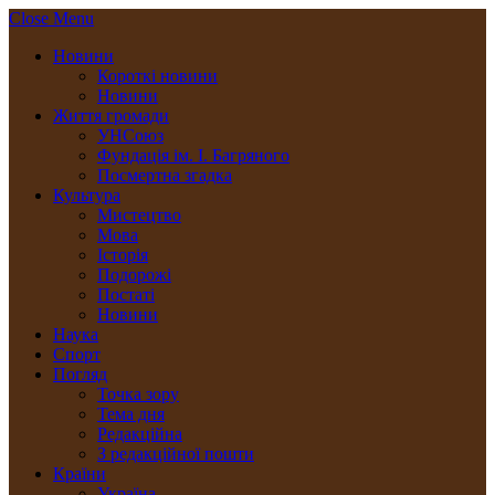
Close Menu
Новини
Короткі новини
Новини
Життя громади
УНСоюз
Фундація ім. І. Багряного
Посмертна згадка
Культура
Мистецтво
Мова
Історія
Подорожі
Постаті
Новини
Наука
Спорт
Погляд
Точка зору
Тема дня
Редакційна
З редакційної пошти
Країни
Україна