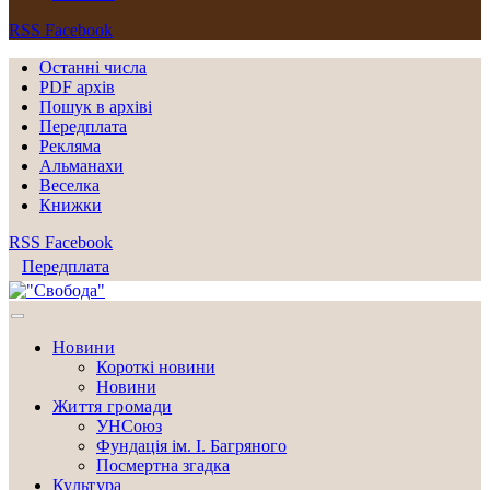
RSS
Facebook
Останні числа
PDF архів
Пошук в архіві
Передплата
Рекляма
Альманахи
Веселка
Книжки
RSS
Facebook
Передплата
Новини
Короткі новини
Новини
Життя громади
УНСоюз
Фундація ім. І. Багряного
Посмертна згадка
Культура