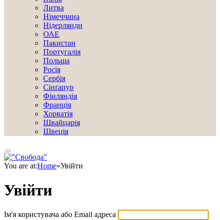
Литва
Німеччина
Нідерлянди
ОАЕ
Пакистан
Португалія
Польща
Росія
Сербія
Сінґапур
Фінляндія
Франція
Хорватія
Швайцарія
Швеція
You are at:
Home
»
Увійти
Увійти
Ім'я користувача або Email адреса