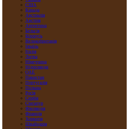
США
Канада
Австралія
Австрія
Арґентина
Бельгія
Білорусь
Великобританія
Ізраїль
Італія
Литва
Німеччина
Нідерлянди
ОАЕ
Пакистан
Португалія
Польща
Росія
Сербія
Сінґапур
Фінляндія
Франція
Хорватія
Швайцарія