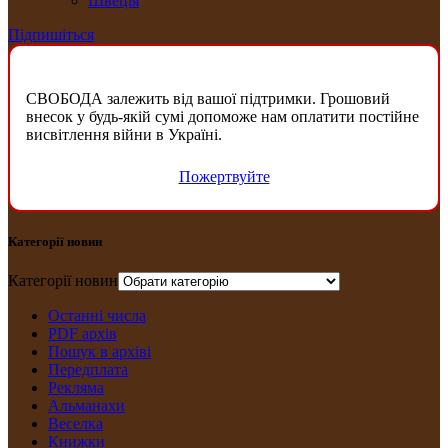
Швеція
Підпишіться
СВОБОДА залежить від вашої підтримки. Грошовий
внесок у будь-якій сумі допоможе нам оплатити постійне
висвітлення війни в Україні.
Пожертвуйте
Категорії новин
Категорії новин
Останні числа
PDF архів
Пошук в архіві
Передплата
Рекляма
Альманахи
Веселка
Книжки