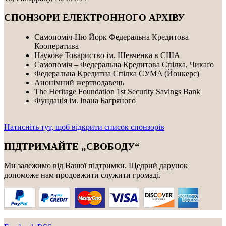
СПОНЗОРИ ЕЛЕКТРОННОГО АРХІВУ
Самопоміч-Ню Йорк Федеральна Кредитова
Кооператива
Наукове Товариство ім. Шевченка в США
Самопоміч – Федеральна Кредитова Спілка, Чикаґо
Федеральнa Kредитнa Спілка CУMA (Йонкерс)
Анонімний жертводавець
The Heritage Foundation 1st Security Savings Bank
Фундація ім. Івана Багряного
Натисніть тут, щоб відкрити список спонзорів
ПІДТРИМАЙТЕ „СВОБОДУ“
Ми залежимо від Вашої підтримки. Щедрий дарунок
допоможе нам продовжити служити громаді.