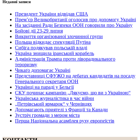
Недавні записи
Президент України відвідав США
Прем’єр Великобританії оголосив про допомогу Україні
На засіданні Ради Безпеки ООН говорили про Україну
Бойові дії 23-29 липня
Викриття організованої злочинної групи
Польща відкидає спекуляції Путіна
Сибіга подякував польській владі
Україна знищила іранський корабель
Адміністрація Трампа проти ліворадикального
тероризму
Чикаґо допомагає Україні
Представниці СФУЖО на дебатах кандидатів на посаду
Генерального секретаря ООН
Українці на параді у Бельгії
СКУ починає кампанію „Дякуємо, що ви з Україною“
Українська журналістика в час війни
„Петрівський ярмарок“ у Чернівцях
Допомагають приятелі з Франції та Канади
Зустріч громади з мером міста
Перша Національна асамблея руху европеїстів