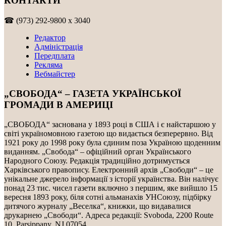
КОНТАКТИ
☎ (973) 292-9800 x 3040
Редактор
Адміністрація
Передплата
Рекляма
Вебмайстер
„СВОБОДА“ – ГАЗЕТА УКРАЇНСЬКОЇ
ГРОМАДИ В АМЕРИЦІ
„СВОБОДА“ заснована у 1893 році в США і є найстаршою у
світі україномовною газетою що видається безперервно. Від
1921 року до 1998 року була єдиним поза Україною щоденним
виданням. „Свобода“ – офіційний орган Українського
Народного Союзу. Редакція традиційно дотримується
Харківського правопису. Електронний архів „Свободи“ – це
унікальне джерело інформації з історії українства. Він налічує
понад 23 тис. чисел газети включно з першим, яке вийшло 15
вересня 1893 року, біля сотні альманахів УНСоюзу, підбірку
дитячого журналу „Веселка“, книжки, що видавалися
друкарнею „Свободи“. Адреса редакції: Svoboda, 2200 Route
10, Parsippany, NJ 07054