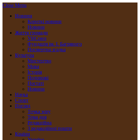
Close Menu
Новини
Короткі новини
Новини
Життя громади
УНСоюз
Фундація ім. І. Багряного
Посмертна згадка
Культура
Мистецтво
Мова
Історія
Подорожі
Постаті
Новини
Наука
Спорт
Погляд
Точка зору
Тема дня
Редакційна
З редакційної пошти
Країни
Україна