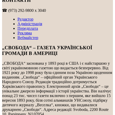
КОНТАКТИ
☎ (973) 292-9800 x 3040
Редактор
Адміністрація
Передплата
Рекляма
Вебмайстер
„СВОБОДА“ – ГАЗЕТА УКРАЇНСЬКОЇ
ГРОМАДИ В АМЕРИЦІ
„СВОБОДА“ заснована у 1893 році в США і є найстаршою у
світі україномовною газетою що видається безперервно. Від
1921 року до 1998 року була єдиним поза Україною щоденним
виданням. „Свобода“ – офіційний орган Українського
Народного Союзу. Редакція традиційно дотримується
Харківського правопису. Електронний архів „Свободи“ – це
унікальне джерело інформації з історії українства. Він налічує
понад 23 тис. чисел газети включно з першим, яке вийшло 15
вересня 1893 року, біля сотні альманахів УНСоюзу, підбірку
дитячого журналу „Веселка“, книжки, що видавалися
друкарнею „Свободи“. Адреса редакції: Svoboda, 2200 Route
10, Parsippany, NJ 07054