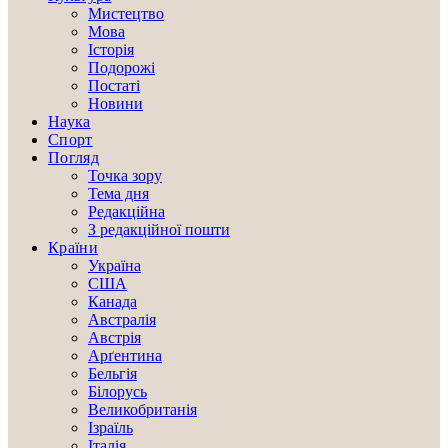
Мистецтво
Мова
Історія
Подорожі
Постаті
Новини
Наука
Спорт
Погляд
Точка зору
Тема дня
Редакційна
З редакційної пошти
Країни
Україна
США
Канада
Австралія
Австрія
Арґентина
Бельгія
Білорусь
Великобританія
Ізраїль
Італія