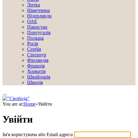
Литва
Німеччина
Нідерлянди
ОАЕ
Пакистан
Португалія
Польща
Росія
Сербія
Сінґапур
Фінляндія
Франція
Хорватія
Швайцарія
Швеція
You are at:
Home
»
Увійти
Увійти
Ім'я користувача або Email адреса