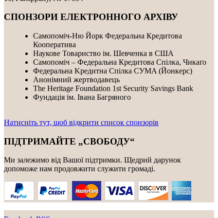
СПОНЗОРИ ЕЛЕКТРОННОГО АРХІВУ
Самопоміч-Ню Йорк Федеральна Кредитова
Кооператива
Наукове Товариство ім. Шевченка в США
Самопоміч – Федеральна Кредитова Спілка, Чикаґо
Федеральнa Kредитнa Спілка CУMA (Йонкерс)
Анонімний жертводавець
The Heritage Foundation 1st Security Savings Bank
Фундація ім. Івана Багряного
Натисніть тут, щоб відкрити список спонзорів
ПІДТРИМАЙТЕ „СВОБОДУ“
Ми залежимо від Вашої підтримки. Щедрий дарунок
допоможе нам продовжити служити громаді.