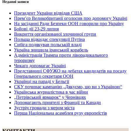
Недавні записи
Президент України відвідав США
Прем’єр Великобританії оголосив про допомогу Україні
На засіданні Ради Безпеки ООН говорили про Україну
Бойові дії 23-29 липня
Викриття організованої злочинної групи
Польща відкидає спекуляції Путіна
Сибіга подякував польській владі
Україна знищила іранський корабель
Адміністрація Трампа проти ліворадикального
тероризму
Чикаґо допомагає Україні
Представниці СФУЖО на дебатах кандидатів на посаду
Генерального секретаря ООН
Українці на параді у Бельгії
СКУ починає кампанію „Дякуємо, що ви з Україною“
Українська журналістика в час війни
„Петрівський ярмарок“ у Чернівцях
Допомагають приятелі з Франції та Канади
Зустріч громади з мером міста
Перша Національна асамблея руху европеїстів