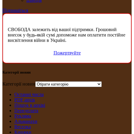
Швеція
Підпишіться
СВОБОДА залежить від вашої підтримки. Грошовий
внесок у будь-якій сумі допоможе нам оплатити постійне
висвітлення війни в Україні.
Пожертвуйте
Категорії новин
Категорії новин
Останні числа
PDF архів
Пошук в архіві
Передплата
Рекляма
Альманахи
Веселка
Книжки