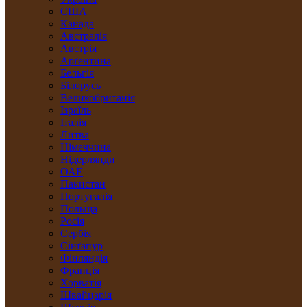
США
Канада
Австралія
Австрія
Арґентина
Бельгія
Білорусь
Великобританія
Ізраїль
Італія
Литва
Німеччина
Нідерлянди
ОАЕ
Пакистан
Португалія
Польща
Росія
Сербія
Сінґапур
Фінляндія
Франція
Хорватія
Швайцарія