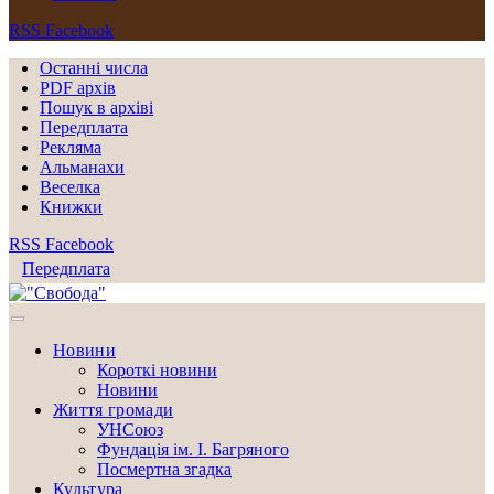
RSS
Facebook
Останні числа
PDF архів
Пошук в архіві
Передплата
Рекляма
Альманахи
Веселка
Книжки
RSS
Facebook
Передплата
Новини
Короткі новини
Новини
Життя громади
УНСоюз
Фундація ім. І. Багряного
Посмертна згадка
Культура