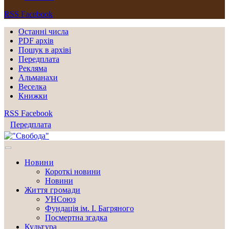
RSS
Facebook
Останні числа
PDF архів
Пошук в архіві
Передплата
Рекляма
Альманахи
Веселка
Книжки
RSS
Facebook
Передплата
Новини
Короткі новини
Новини
Життя громади
УНСоюз
Фундація ім. І. Багряного
Посмертна згадка
Культура