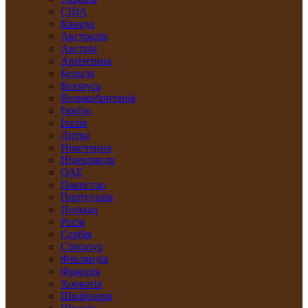
США
Канада
Австралія
Австрія
Арґентина
Бельгія
Білорусь
Великобританія
Ізраїль
Італія
Литва
Німеччина
Нідерлянди
ОАЕ
Пакистан
Португалія
Польща
Росія
Сербія
Сінґапур
Фінляндія
Франція
Хорватія
Швайцарія