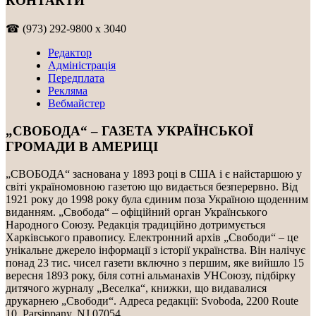
КОНТАКТИ
☎ (973) 292-9800 x 3040
Редактор
Адміністрація
Передплата
Рекляма
Вебмайстер
„СВОБОДА“ – ГАЗЕТА УКРАЇНСЬКОЇ
ГРОМАДИ В АМЕРИЦІ
„СВОБОДА“ заснована у 1893 році в США і є найстаршою у
світі україномовною газетою що видається безперервно. Від
1921 року до 1998 року була єдиним поза Україною щоденним
виданням. „Свобода“ – офіційний орган Українського
Народного Союзу. Редакція традиційно дотримується
Харківського правопису. Електронний архів „Свободи“ – це
унікальне джерело інформації з історії українства. Він налічує
понад 23 тис. чисел газети включно з першим, яке вийшло 15
вересня 1893 року, біля сотні альманахів УНСоюзу, підбірку
дитячого журналу „Веселка“, книжки, що видавалися
друкарнею „Свободи“. Адреса редакції: Svoboda, 2200 Route
10, Parsippany, NJ 07054