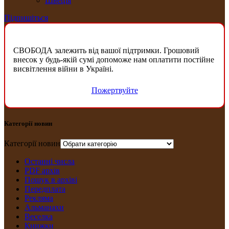
Швеція
Підпишіться
СВОБОДА залежить від вашої підтримки. Грошовий
внесок у будь-якій сумі допоможе нам оплатити постійне
висвітлення війни в Україні.
Пожертвуйте
Категорії новин
Категорії новин
Останні числа
PDF архів
Пошук в архіві
Передплата
Рекляма
Альманахи
Веселка
Книжки