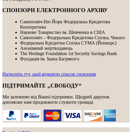
СПОНЗОРИ ЕЛЕКТРОННОГО АРХІВУ
Самопоміч-Ню Йорк Федеральна Кредитова
Кооператива
Наукове Товариство ім. Шевченка в США
Самопоміч – Федеральна Кредитова Спілка, Чикаґо
Федеральнa Kредитнa Спілка CУMA (Йонкерс)
Анонімний жертводавець
The Heritage Foundation 1st Security Savings Bank
Фундація ім. Івана Багряного
Натисніть тут, щоб відкрити список спонзорів
ПІДТРИМАЙТЕ „СВОБОДУ“
Ми залежимо від Вашої підтримки. Щедрий дарунок
допоможе нам продовжити служити громаді.