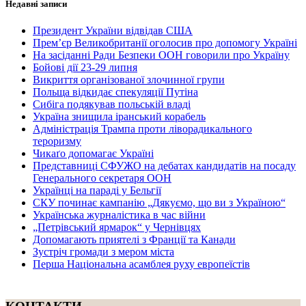
Недавні записи
Президент України відвідав США
Прем’єр Великобританії оголосив про допомогу Україні
На засіданні Ради Безпеки ООН говорили про Україну
Бойові дії 23-29 липня
Викриття організованої злочинної групи
Польща відкидає спекуляції Путіна
Сибіга подякував польській владі
Україна знищила іранський корабель
Адміністрація Трампа проти ліворадикального
тероризму
Чикаґо допомагає Україні
Представниці СФУЖО на дебатах кандидатів на посаду
Генерального секретаря ООН
Українці на параді у Бельгії
СКУ починає кампанію „Дякуємо, що ви з Україною“
Українська журналістика в час війни
„Петрівський ярмарок“ у Чернівцях
Допомагають приятелі з Франції та Канади
Зустріч громади з мером міста
Перша Національна асамблея руху европеїстів