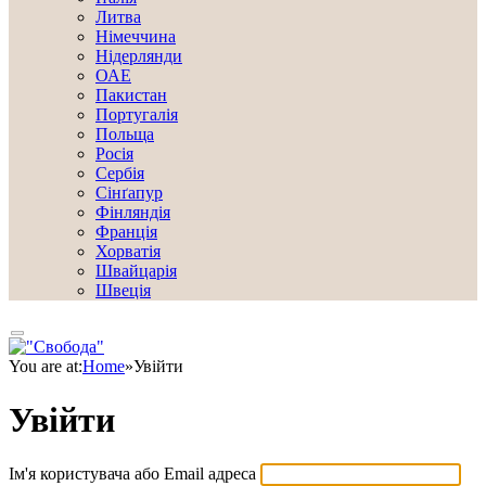
Литва
Німеччина
Нідерлянди
ОАЕ
Пакистан
Португалія
Польща
Росія
Сербія
Сінґапур
Фінляндія
Франція
Хорватія
Швайцарія
Швеція
You are at:
Home
»
Увійти
Увійти
Ім'я користувача або Email адреса