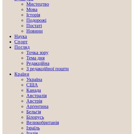
Мистецтво
Мова
Історія
Подорожі
Постаті
Новини
Наука
Спорт
Погляд
Точка зору
Тема дня
Редакційна
З редакційної пошти
Країни
Україна
США
Канада
Австралія
Австрія
Арґентина
Бельгія
Білорусь
Великобританія
Ізраїль
Італія