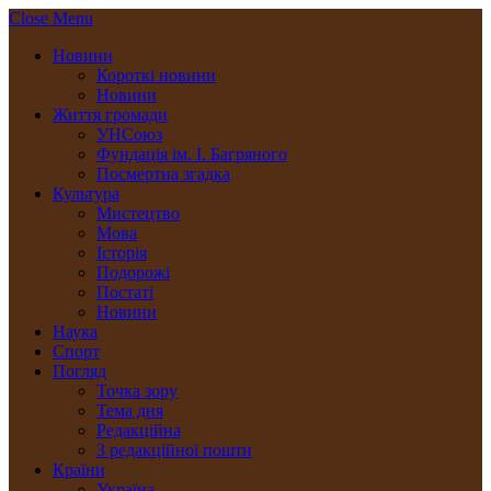
Close Menu
Новини
Короткі новини
Новини
Життя громади
УНСоюз
Фундація ім. І. Багряного
Посмертна згадка
Культура
Мистецтво
Мова
Історія
Подорожі
Постаті
Новини
Наука
Спорт
Погляд
Точка зору
Тема дня
Редакційна
З редакційної пошти
Країни
Україна