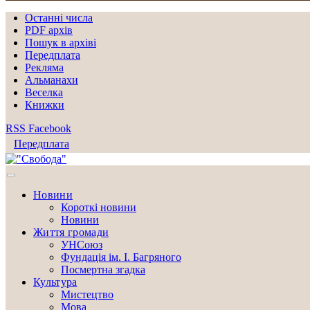
Останні числа
PDF архів
Пошук в архіві
Передплата
Рекляма
Альманахи
Веселка
Книжки
RSS
Facebook
Передплата
Новини
Короткі новини
Новини
Життя громади
УНСоюз
Фундація ім. І. Багряного
Посмертна згадка
Культура
Мистецтво
Мова