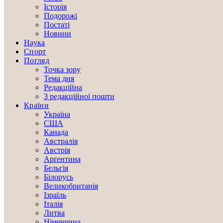
Історія
Подорожі
Постаті
Новини
Наука
Спорт
Погляд
Точка зору
Тема дня
Редакційна
З редакційної пошти
Країни
Україна
США
Канада
Австралія
Австрія
Арґентина
Бельгія
Білорусь
Великобританія
Ізраїль
Італія
Литва
Німеччина