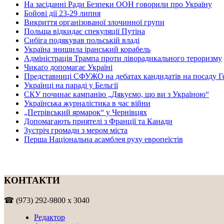
На засіданні Ради Безпеки ООН говорили про Україну
Бойові дії 23-29 липня
Викриття організованої злочинної групи
Польща відкидає спекуляції Путіна
Сибіга подякував польській владі
Україна знищила іранський корабель
Адміністрація Трампа проти ліворадикального тероризму
Чикаґо допомагає Україні
Представниці СФУЖО на дебатах кандидатів на посаду Г
Українці на параді у Бельгії
СКУ починає кампанію „Дякуємо, що ви з Україною“
Українська журналістика в час війни
„Петрівський ярмарок“ у Чернівцях
Допомагають приятелі з Франції та Канади
Зустріч громади з мером міста
Перша Національна асамблея руху европеїстів
КОНТАКТИ
☎ (973) 292-9800 x 3040
Редактор