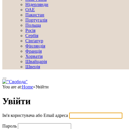
Нідерлянди
ОАЕ
Пакистан
Португалія
Польща
Росія
Сербія
Сінґапур
Фінляндія
Франція
Хорватія
Швайцарія
Швеція
You are at:
Home
»
Увійти
Увійти
Ім'я користувача або Email адреса
Пароль