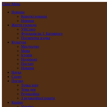
Close Menu
Новини
Короткі новини
Новини
Життя громади
УНСоюз
Фундація ім. І. Багряного
Посмертна згадка
Культура
Мистецтво
Мова
Історія
Подорожі
Постаті
Новини
Наука
Спорт
Погляд
Точка зору
Тема дня
Редакційна
З редакційної пошти
Країни
Україна