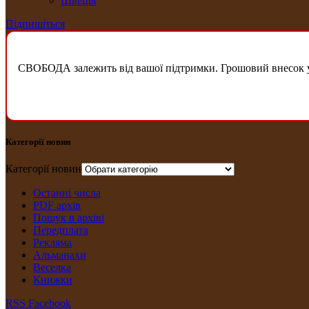
Швеція
Підпишіться
СВОБОДА залежить від вашої підтримки. Грошовий внесок у б
Категорії новин
Категорії новин
Останні числа
PDF архів
Пошук в архіві
Передплата
Рекляма
Альманахи
Веселка
Книжки
RSS
Facebook