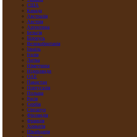
США
Канада
Австралія
Австрія
Арґентина
Бельгія
Білорусь
Великобританія
Ізраїль
Італія
Литва
Німеччина
Нідерлянди
ОАЕ
Пакистан
Португалія
Польща
Росія
Сербія
Сінґапур
Фінляндія
Франція
Хорватія
Швайцарія