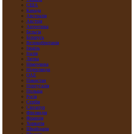
США
Канада
Австралія
Австрія
Арґентина
Бельгія
Білорусь
Великобританія
Ізраїль
Італія
Литва
Німеччина
Нідерлянди
ОАЕ
Пакистан
Португалія
Польща
Росія
Сербія
Сінґапур
Фінляндія
Франція
Хорватія
Швайцарія