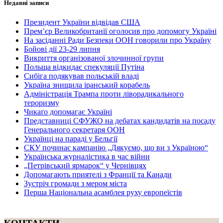
Недавні записи
Президент України відвідав США
Прем’єр Великобританії оголосив про допомогу Україні
На засіданні Ради Безпеки ООН говорили про Україну
Бойові дії 23-29 липня
Викриття організованої злочинної групи
Польща відкидає спекуляції Путіна
Сибіга подякував польській владі
Україна знищила іранський корабель
Адміністрація Трампа проти ліворадикального
тероризму
Чикаґо допомагає Україні
Представниці СФУЖО на дебатах кандидатів на посаду
Генерального секретаря ООН
Українці на параді у Бельгії
СКУ починає кампанію „Дякуємо, що ви з Україною“
Українська журналістика в час війни
„Петрівський ярмарок“ у Чернівцях
Допомагають приятелі з Франції та Канади
Зустріч громади з мером міста
Перша Національна асамблея руху европеїстів