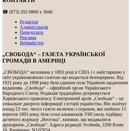
КОНТАКТИ
☎ (973) 292-9800 x 3040
Редактор
Адміністрація
Передплата
Рекляма
Вебмайстер
„СВОБОДА“ – ГАЗЕТА УКРАЇНСЬКОЇ
ГРОМАДИ В АМЕРИЦІ
„СВОБОДА“ заснована у 1893 році в США і є найстаршою у
світі україномовною газетою що видається безперервно. Від
1921 року до 1998 року була єдиним поза Україною щоденним
виданням. „Свобода“ – офіційний орган Українського
Народного Союзу. Редакція традиційно дотримується
Харківського правопису. Електронний архів „Свободи“ – це
унікальне джерело інформації з історії українства. Він налічує
понад 23 тис. чисел газети включно з першим, яке вийшло 15
вересня 1893 року, біля сотні альманахів УНСоюзу, підбірку
дитячого журналу „Веселка“, книжки, що видавалися
друкарнею „Свободи“. Адреса редакції: Svoboda, 2200 Route
10, Parsippany, NJ 07054