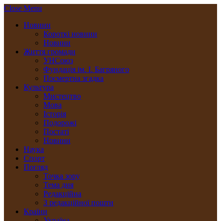
Close Menu
Новини
Короткі новини
Новини
Життя громади
УНСоюз
Фундація ім. І. Багряного
Посмертна згадка
Культура
Мистецтво
Мова
Історія
Подорожі
Постаті
Новини
Наука
Спорт
Погляд
Точка зору
Тема дня
Редакційна
З редакційної пошти
Країни
Україна