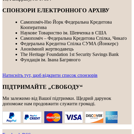
СПОНЗОРИ ЕЛЕКТРОННОГО АРХІВУ
Самопоміч-Ню Йорк Федеральна Кредитова
Кооператива
Наукове Товариство ім. Шевченка в США
Самопоміч – Федеральна Кредитова Спілка, Чикаґо
Федеральнa Kредитнa Спілка CУMA (Йонкерс)
Анонімний жертводавець
The Heritage Foundation 1st Security Savings Bank
Фундація ім. Івана Багряного
Натисніть тут, щоб відкрити список спонзорів
ПІДТРИМАЙТЕ „СВОБОДУ“
Ми залежимо від Вашої підтримки. Щедрий дарунок
допоможе нам продовжити служити громаді.