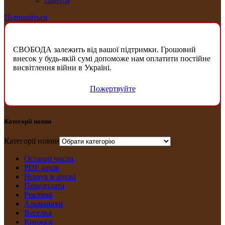
Швеція
Підпишіться
СВОБОДА залежить від вашої підтримки. Грошовий
внесок у будь-якій сумі допоможе нам оплатити постійне
висвітлення війни в Україні.
Пожертвуйте
Категорії новин
Категорії новин
Останні числа
PDF архів
Пошук в архіві
Передплата
Рекляма
Альманахи
Веселка
Книжки