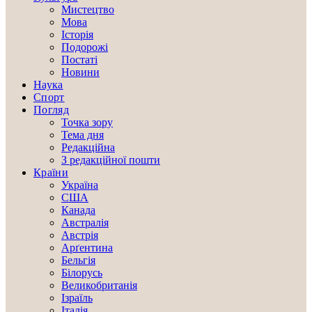
Мистецтво
Мова
Історія
Подорожі
Постаті
Новини
Наука
Спорт
Погляд
Точка зору
Тема дня
Редакційна
З редакційної пошти
Країни
Україна
США
Канада
Австралія
Австрія
Арґентина
Бельгія
Білорусь
Великобританія
Ізраїль
Італія