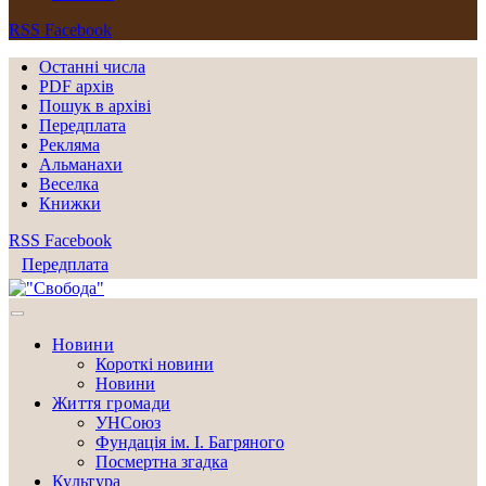
RSS
Facebook
Останні числа
PDF архів
Пошук в архіві
Передплата
Рекляма
Альманахи
Веселка
Книжки
RSS
Facebook
Передплата
Новини
Короткі новини
Новини
Життя громади
УНСоюз
Фундація ім. І. Багряного
Посмертна згадка
Культура