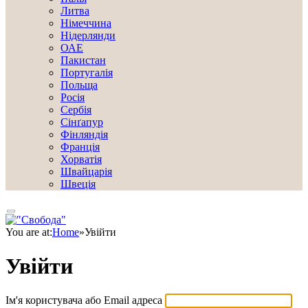
Литва
Німеччина
Нідерлянди
ОАЕ
Пакистан
Португалія
Польща
Росія
Сербія
Сінґапур
Фінляндія
Франція
Хорватія
Швайцарія
Швеція
You are at:
Home
»
Увійти
Увійти
Ім'я користувача або Email адреса