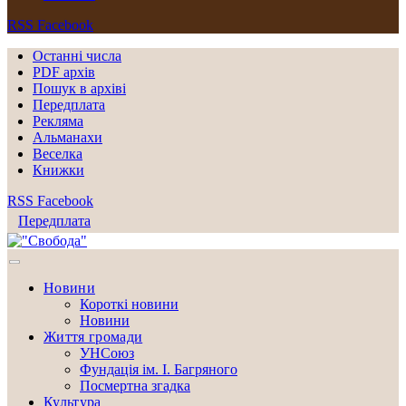
RSS
Facebook
Останні числа
PDF архів
Пошук в архіві
Передплата
Рекляма
Альманахи
Веселка
Книжки
RSS
Facebook
Передплата
Новини
Короткі новини
Новини
Життя громади
УНСоюз
Фундація ім. І. Багряного
Посмертна згадка
Культура