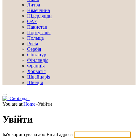
Литва
Німеччина
Нідерлянди
ОАЕ
Пакистан
Португалія
Польща
Росія
Сербія
Сінґапур
Фінляндія
Франція
Хорватія
Швайцарія
Швеція
You are at:
Home
»
Увійти
Увійти
Ім'я користувача або Email адреса