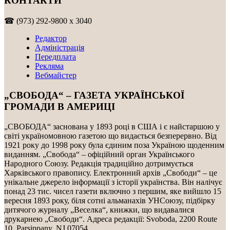
КОНТАКТИ
☎ (973) 292-9800 x 3040
Редактор
Адміністрація
Передплата
Рекляма
Вебмайстер
„СВОБОДА“ – ГАЗЕТА УКРАЇНСЬКОЇ
ГРОМАДИ В АМЕРИЦІ
„СВОБОДА“ заснована у 1893 році в США і є найстаршою у
світі україномовною газетою що видається безперервно. Від
1921 року до 1998 року була єдиним поза Україною щоденним
виданням. „Свобода“ – офіційний орган Українського
Народного Союзу. Редакція традиційно дотримується
Харківського правопису. Електронний архів „Свободи“ – це
унікальне джерело інформації з історії українства. Він налічує
понад 23 тис. чисел газети включно з першим, яке вийшло 15
вересня 1893 року, біля сотні альманахів УНСоюзу, підбірку
дитячого журналу „Веселка“, книжки, що видавалися
друкарнею „Свободи“. Адреса редакції: Svoboda, 2200 Route
10, Parsippany, NJ 07054