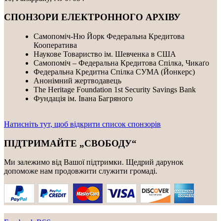
СПОНЗОРИ ЕЛЕКТРОННОГО АРХІВУ
Самопоміч-Ню Йорк Федеральна Кредитова
Кооператива
Наукове Товариство ім. Шевченка в США
Самопоміч – Федеральна Кредитова Спілка, Чикаґо
Федеральнa Kредитнa Спілка CУMA (Йонкерс)
Анонімний жертводавець
The Heritage Foundation 1st Security Savings Bank
Фундація ім. Івана Багряного
Натисніть тут, щоб відкрити список спонзорів
ПІДТРИМАЙТЕ „СВОБОДУ“
Ми залежимо від Вашої підтримки. Щедрий дарунок
допоможе нам продовжити служити громаді.