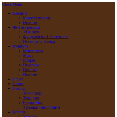
Close Menu
Новини
Короткі новини
Новини
Життя громади
УНСоюз
Фундація ім. І. Багряного
Посмертна згадка
Культура
Мистецтво
Мова
Історія
Подорожі
Постаті
Новини
Наука
Спорт
Погляд
Точка зору
Тема дня
Редакційна
З редакційної пошти
Країни
Україна