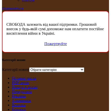
Швеція
Підпишіться
СВОБОДА залежить від вашої підтримки. Грошовий
внесок у будь-якій сумі допоможе нам оплатити постійне
висвітлення війни в Україні.
Пожертвуйте
Категорії новин
Категорії новин
Останні числа
PDF архів
Пошук в архіві
Передплата
Рекляма
Альманахи
Веселка
Книжки