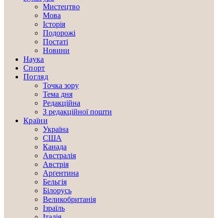
Мистецтво
Мова
Історія
Подорожі
Постаті
Новини
Наука
Спорт
Погляд
Точка зору
Тема дня
Редакційна
З редакційної пошти
Країни
Україна
США
Канада
Австралія
Австрія
Арґентина
Бельгія
Білорусь
Великобританія
Ізраїль
Італія