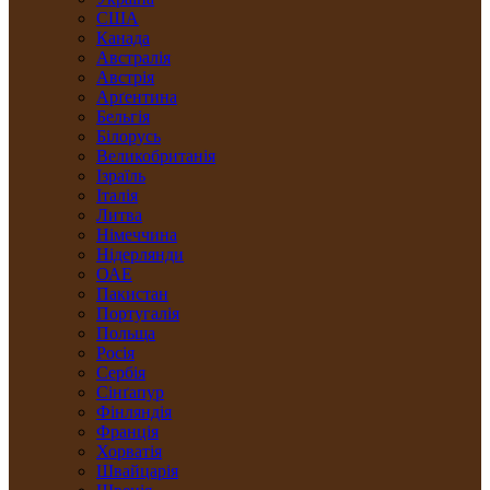
США
Канада
Австралія
Австрія
Арґентина
Бельгія
Білорусь
Великобританія
Ізраїль
Італія
Литва
Німеччина
Нідерлянди
ОАЕ
Пакистан
Португалія
Польща
Росія
Сербія
Сінґапур
Фінляндія
Франція
Хорватія
Швайцарія