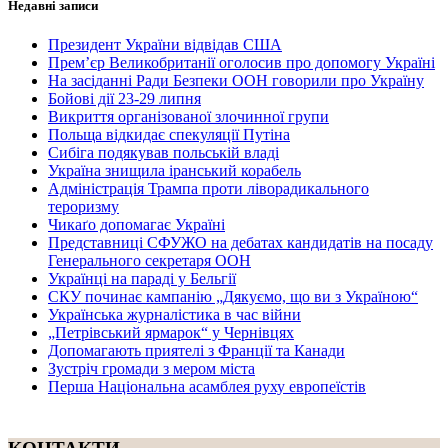
Недавні записи
Президент України відвідав США
Прем’єр Великобританії оголосив про допомогу Україні
На засіданні Ради Безпеки ООН говорили про Україну
Бойові дії 23-29 липня
Викриття організованої злочинної групи
Польща відкидає спекуляції Путіна
Сибіга подякував польській владі
Україна знищила іранський корабель
Адміністрація Трампа проти ліворадикального
тероризму
Чикаґо допомагає Україні
Представниці СФУЖО на дебатах кандидатів на посаду
Генерального секретаря ООН
Українці на параді у Бельгії
СКУ починає кампанію „Дякуємо, що ви з Україною“
Українська журналістика в час війни
„Петрівський ярмарок“ у Чернівцях
Допомагають приятелі з Франції та Канади
Зустріч громади з мером міста
Перша Національна асамблея руху европеїстів