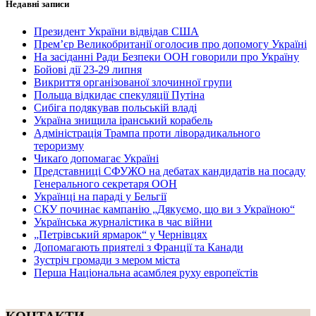
Недавні записи
Президент України відвідав США
Прем’єр Великобританії оголосив про допомогу Україні
На засіданні Ради Безпеки ООН говорили про Україну
Бойові дії 23-29 липня
Викриття організованої злочинної групи
Польща відкидає спекуляції Путіна
Сибіга подякував польській владі
Україна знищила іранський корабель
Адміністрація Трампа проти ліворадикального
тероризму
Чикаґо допомагає Україні
Представниці СФУЖО на дебатах кандидатів на посаду
Генерального секретаря ООН
Українці на параді у Бельгії
СКУ починає кампанію „Дякуємо, що ви з Україною“
Українська журналістика в час війни
„Петрівський ярмарок“ у Чернівцях
Допомагають приятелі з Франції та Канади
Зустріч громади з мером міста
Перша Національна асамблея руху европеїстів