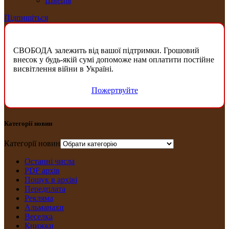
Швеція
Підпишіться
СВОБОДА залежить від вашої підтримки. Грошовий
внесок у будь-якій сумі допоможе нам оплатити постійне
висвітлення війни в Україні.
Пожертвуйте
Категорії новин
Категорії новин
Останні числа
PDF архів
Пошук в архіві
Передплата
Рекляма
Альманахи
Веселка
Книжки