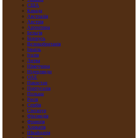
США
Канада
Австралія
Австрія
Арґентина
Бельгія
Білорусь
Великобританія
Ізраїль
Італія
Литва
Німеччина
Нідерлянди
ОАЕ
Пакистан
Португалія
Польща
Росія
Сербія
Сінґапур
Фінляндія
Франція
Хорватія
Швайцарія