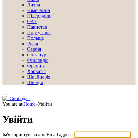
Литва
Німеччина
Нідерлянди
ОАЕ
Пакистан
Португалія
Польща
Росія
Сербія
Сінґапур
Фінляндія
Франція
Хорватія
Швайцарія
Швеція
You are at:
Home
»
Увійти
Увійти
Ім'я користувача або Email адреса