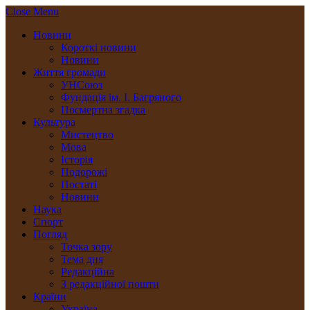
Close Menu
Новини
Короткі новини
Новини
Життя громади
УНСоюз
Фундація ім. І. Багряного
Посмертна згадка
Культура
Мистецтво
Мова
Історія
Подорожі
Постаті
Новини
Наука
Спорт
Погляд
Точка зору
Тема дня
Редакційна
З редакційної пошти
Країни
Україна