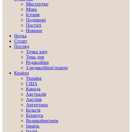
Мистецтво
Мова
Історія
Подорожі
Постаті
Новини
Наука
Спорт
Погляд
Точка зору
Тема дня
Редакційна
З редакційної пошти
Країни
Україна
США
Канада
Австралія
Австрія
Арґентина
Бельгія
Білорусь
Великобританія
Ізраїль
Італія