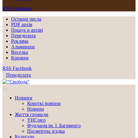
RSS
Facebook
Останні числа
PDF архів
Пошук в архіві
Передплата
Рекляма
Альманахи
Веселка
Книжки
RSS
Facebook
Передплата
Новини
Короткі новини
Новини
Життя громади
УНСоюз
Фундація ім. І. Багряного
Посмертна згадка
Культура