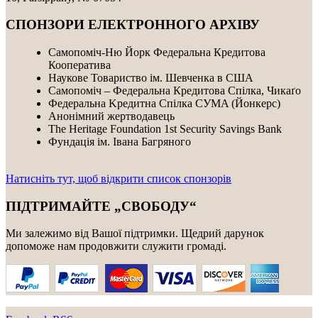
СПОНЗОРИ ЕЛЕКТРОННОГО АРХІВУ
Самопоміч-Ню Йорк Федеральна Кредитова
Кооператива
Наукове Товариство ім. Шевченка в США
Самопоміч – Федеральна Кредитова Спілка, Чикаґо
Федеральнa Kредитнa Спілка CУMA (Йонкерс)
Анонімний жертводавець
The Heritage Foundation 1st Security Savings Bank
Фундація ім. Івана Багряного
Натисніть тут, щоб відкрити список спонзорів
ПІДТРИМАЙТЕ „СВОБОДУ“
Ми залежимо від Вашої підтримки. Щедрий дарунок
допоможе нам продовжити служити громаді.