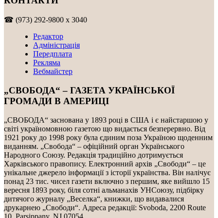
КОНТАКТИ
☎ (973) 292-9800 x 3040
Редактор
Адміністрація
Передплата
Рекляма
Вебмайстер
„СВОБОДА“ – ГАЗЕТА УКРАЇНСЬКОЇ
ГРОМАДИ В АМЕРИЦІ
„СВОБОДА“ заснована у 1893 році в США і є найстаршою у
світі україномовною газетою що видається безперервно. Від
1921 року до 1998 року була єдиним поза Україною щоденним
виданням. „Свобода“ – офіційний орган Українського
Народного Союзу. Редакція традиційно дотримується
Харківського правопису. Електронний архів „Свободи“ – це
унікальне джерело інформації з історії українства. Він налічує
понад 23 тис. чисел газети включно з першим, яке вийшло 15
вересня 1893 року, біля сотні альманахів УНСоюзу, підбірку
дитячого журналу „Веселка“, книжки, що видавалися
друкарнею „Свободи“. Адреса редакції: Svoboda, 2200 Route
10, Parsippany, NJ 07054