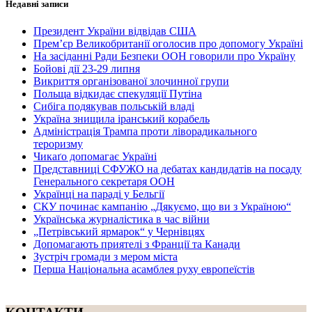
Недавні записи
Президент України відвідав США
Прем’єр Великобританії оголосив про допомогу Україні
На засіданні Ради Безпеки ООН говорили про Україну
Бойові дії 23-29 липня
Викриття організованої злочинної групи
Польща відкидає спекуляції Путіна
Сибіга подякував польській владі
Україна знищила іранський корабель
Адміністрація Трампа проти ліворадикального
тероризму
Чикаґо допомагає Україні
Представниці СФУЖО на дебатах кандидатів на посаду
Генерального секретаря ООН
Українці на параді у Бельгії
СКУ починає кампанію „Дякуємо, що ви з Україною“
Українська журналістика в час війни
„Петрівський ярмарок“ у Чернівцях
Допомагають приятелі з Франції та Канади
Зустріч громади з мером міста
Перша Національна асамблея руху европеїстів