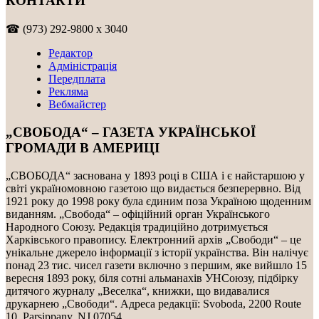
КОНТАКТИ
☎ (973) 292-9800 x 3040
Редактор
Адміністрація
Передплата
Рекляма
Вебмайстер
„СВОБОДА“ – ГАЗЕТА УКРАЇНСЬКОЇ
ГРОМАДИ В АМЕРИЦІ
„СВОБОДА“ заснована у 1893 році в США і є найстаршою у
світі україномовною газетою що видається безперервно. Від
1921 року до 1998 року була єдиним поза Україною щоденним
виданням. „Свобода“ – офіційний орган Українського
Народного Союзу. Редакція традиційно дотримується
Харківського правопису. Електронний архів „Свободи“ – це
унікальне джерело інформації з історії українства. Він налічує
понад 23 тис. чисел газети включно з першим, яке вийшло 15
вересня 1893 року, біля сотні альманахів УНСоюзу, підбірку
дитячого журналу „Веселка“, книжки, що видавалися
друкарнею „Свободи“. Адреса редакції: Svoboda, 2200 Route
10, Parsippany, NJ 07054