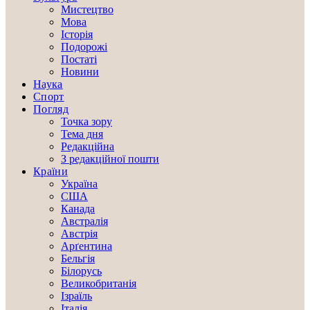
Мистецтво
Мова
Історія
Подорожі
Постаті
Новини
Наука
Спорт
Погляд
Точка зору
Тема дня
Редакційна
З редакційної пошти
Країни
Україна
США
Канада
Австралія
Австрія
Арґентина
Бельгія
Білорусь
Великобританія
Ізраїль
Італія