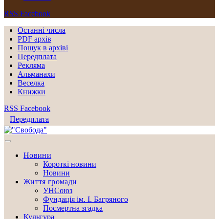
RSS
Facebook
Останні числа
PDF архів
Пошук в архіві
Передплата
Рекляма
Альманахи
Веселка
Книжки
RSS
Facebook
Передплата
Новини
Короткі новини
Новини
Життя громади
УНСоюз
Фундація ім. І. Багряного
Посмертна згадка
Культура