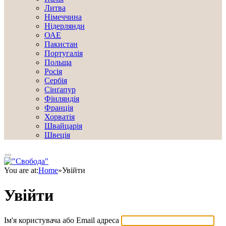
Литва
Німеччина
Нідерлянди
ОАЕ
Пакистан
Португалія
Польща
Росія
Сербія
Сінґапур
Фінляндія
Франція
Хорватія
Швайцарія
Швеція
You are at:
Home
»
Увійти
Увійти
Ім'я користувача або Email адреса