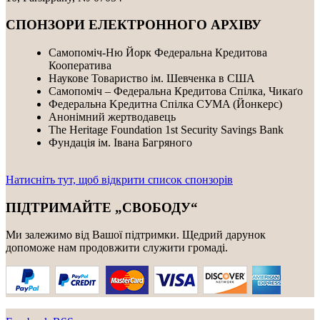
СПОНЗОРИ ЕЛЕКТРОННОГО АРХІВУ
Самопоміч-Ню Йорк Федеральна Кредитова
Кооператива
Наукове Товариство ім. Шевченка в США
Самопоміч – Федеральна Кредитова Спілка, Чикаґо
Федеральнa Kредитнa Спілка CУMA (Йонкерс)
Анонімний жертводавець
The Heritage Foundation 1st Security Savings Bank
Фундація ім. Івана Багряного
Натисніть тут, щоб відкрити список спонзорів
ПІДТРИМАЙТЕ „СВОБОДУ“
Ми залежимо від Вашої підтримки. Щедрий дарунок
допоможе нам продовжити служити громаді.