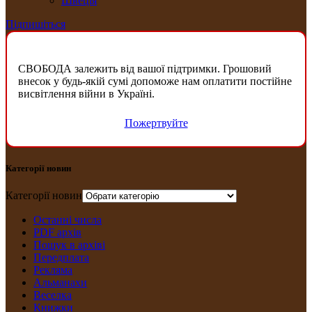
Швеція
Підпишіться
СВОБОДА залежить від вашої підтримки. Грошовий
внесок у будь-якій сумі допоможе нам оплатити постійне
висвітлення війни в Україні.
Пожертвуйте
Категорії новин
Категорії новин
Останні числа
PDF архів
Пошук в архіві
Передплата
Рекляма
Альманахи
Веселка
Книжки