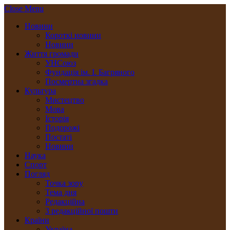
Close Menu
Новини
Короткі новини
Новини
Життя громади
УНСоюз
Фундація ім. І. Багряного
Посмертна згадка
Культура
Мистецтво
Мова
Історія
Подорожі
Постаті
Новини
Наука
Спорт
Погляд
Точка зору
Тема дня
Редакційна
З редакційної пошти
Країни
Україна