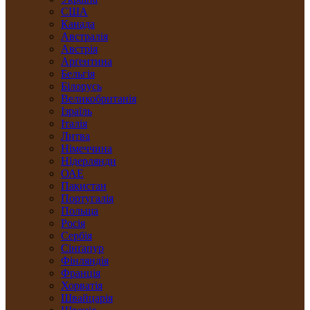
США
Канада
Австралія
Австрія
Арґентина
Бельгія
Білорусь
Великобританія
Ізраїль
Італія
Литва
Німеччина
Нідерлянди
ОАЕ
Пакистан
Португалія
Польща
Росія
Сербія
Сінґапур
Фінляндія
Франція
Хорватія
Швайцарія