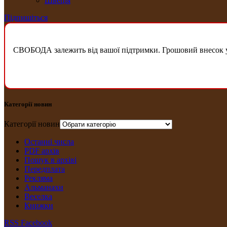
Швеція
Підпишіться
СВОБОДА залежить від вашої підтримки. Грошовий внесок у б
Категорії новин
Категорії новин
Останні числа
PDF архів
Пошук в архіві
Передплата
Рекляма
Альманахи
Веселка
Книжки
RSS
Facebook