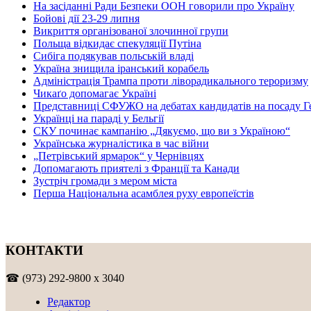
На засіданні Ради Безпеки ООН говорили про Україну
Бойові дії 23-29 липня
Викриття організованої злочинної групи
Польща відкидає спекуляції Путіна
Сибіга подякував польській владі
Україна знищила іранський корабель
Адміністрація Трампа проти ліворадикального тероризму
Чикаґо допомагає Україні
Представниці СФУЖО на дебатах кандидатів на посаду Г
Українці на параді у Бельгії
СКУ починає кампанію „Дякуємо, що ви з Україною“
Українська журналістика в час війни
„Петрівський ярмарок“ у Чернівцях
Допомагають приятелі з Франції та Канади
Зустріч громади з мером міста
Перша Національна асамблея руху европеїстів
КОНТАКТИ
☎ (973) 292-9800 x 3040
Редактор