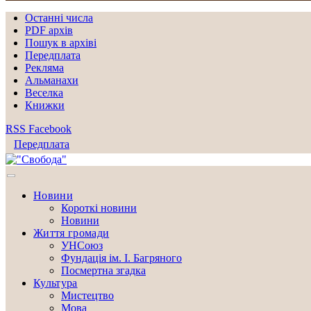
Останні числа
PDF архів
Пошук в архіві
Передплата
Рекляма
Альманахи
Веселка
Книжки
RSS
Facebook
Передплата
Новини
Короткі новини
Новини
Життя громади
УНСоюз
Фундація ім. І. Багряного
Посмертна згадка
Культура
Мистецтво
Мова