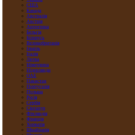
США
Канада
Австралія
Австрія
Арґентина
Бельгія
Білорусь
Великобританія
Ізраїль
Італія
Литва
Німеччина
Нідерлянди
ОАЕ
Пакистан
Португалія
Польща
Росія
Сербія
Сінґапур
Фінляндія
Франція
Хорватія
Швайцарія