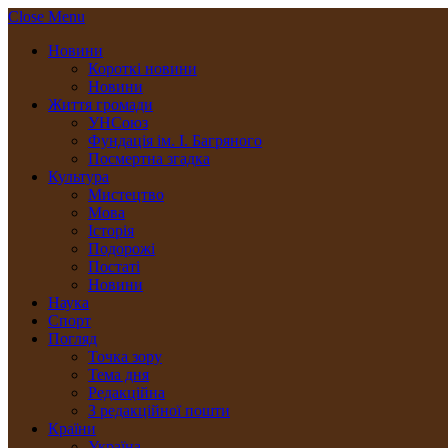
Close Menu
Новини
Короткі новини
Новини
Життя громади
УНСоюз
Фундація ім. І. Багряного
Посмертна згадка
Культура
Мистецтво
Мова
Історія
Подорожі
Постаті
Новини
Наука
Спорт
Погляд
Точка зору
Тема дня
Редакційна
З редакційної пошти
Країни
Україна