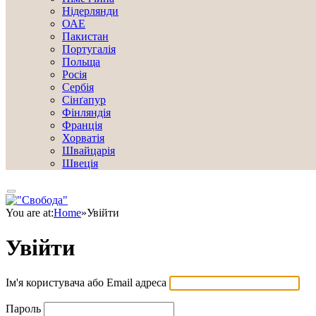
Нідерлянди
ОАЕ
Пакистан
Португалія
Польща
Росія
Сербія
Сінґапур
Фінляндія
Франція
Хорватія
Швайцарія
Швеція
You are at:
Home
»
Увійти
Увійти
Ім'я користувача або Email адреса
Пароль