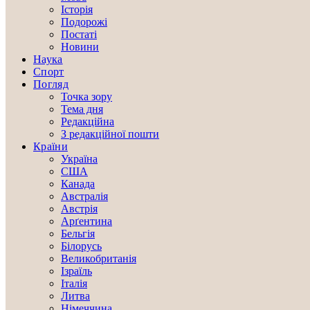
Історія
Подорожі
Постаті
Новини
Наука
Спорт
Погляд
Точка зору
Тема дня
Редакційна
З редакційної пошти
Країни
Україна
США
Канада
Австралія
Австрія
Арґентина
Бельгія
Білорусь
Великобританія
Ізраїль
Італія
Литва
Німеччина