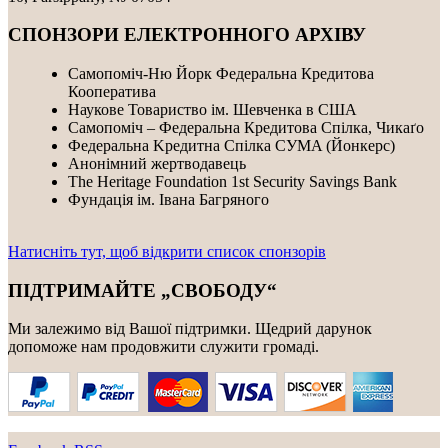
СПОНЗОРИ ЕЛЕКТРОННОГО АРХІВУ
Самопоміч-Ню Йорк Федеральна Кредитова
Кооператива
Наукове Товариство ім. Шевченка в США
Самопоміч – Федеральна Кредитова Спілка, Чикаґо
Федеральнa Kредитнa Спілка CУMA (Йонкерс)
Анонімний жертводавець
The Heritage Foundation 1st Security Savings Bank
Фундація ім. Івана Багряного
Натисніть тут, щоб відкрити список спонзорів
ПІДТРИМАЙТЕ „СВОБОДУ“
Ми залежимо від Вашої підтримки. Щедрий дарунок
допоможе нам продовжити служити громаді.