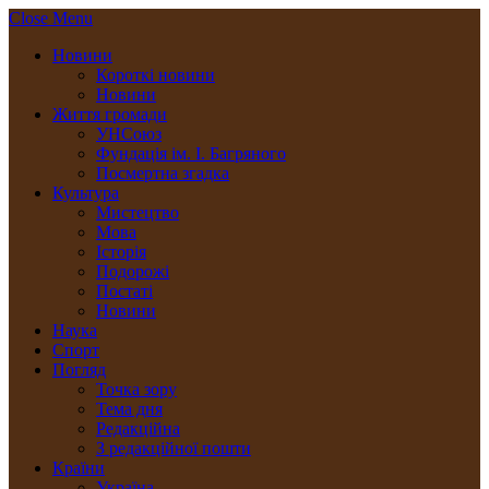
Close Menu
Новини
Короткі новини
Новини
Життя громади
УНСоюз
Фундація ім. І. Багряного
Посмертна згадка
Культура
Мистецтво
Мова
Історія
Подорожі
Постаті
Новини
Наука
Спорт
Погляд
Точка зору
Тема дня
Редакційна
З редакційної пошти
Країни
Україна