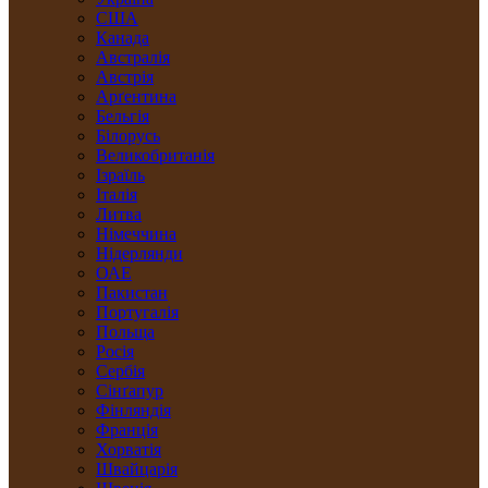
США
Канада
Австралія
Австрія
Арґентина
Бельгія
Білорусь
Великобританія
Ізраїль
Італія
Литва
Німеччина
Нідерлянди
ОАЕ
Пакистан
Португалія
Польща
Росія
Сербія
Сінґапур
Фінляндія
Франція
Хорватія
Швайцарія