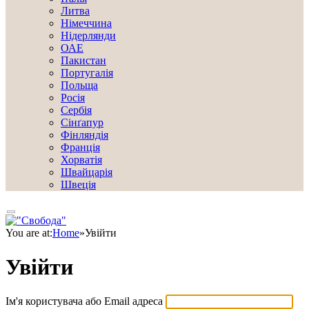
Литва
Німеччина
Нідерлянди
ОАЕ
Пакистан
Португалія
Польща
Росія
Сербія
Сінґапур
Фінляндія
Франція
Хорватія
Швайцарія
Швеція
You are at:
Home
»
Увійти
Увійти
Ім'я користувача або Email адреса