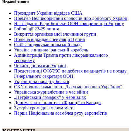
Недавні записи
Президент України відвідав США
Прем’єр Великобританії оголосив про допомогу Україні
На засіданні Ради Безпеки ООН говорили про Україну
Бойові дії 23-29 липня
Викриття організованої злочинної групи
Польща відкидає спекуляції Путіна
Сибіга подякував польській владі
Україна знищила іранський корабель
Адміністрація Трампа проти ліворадикального
тероризму
Чикаґо допомагає Україні
Представниці СФУЖО на дебатах кандидатів на посаду
Генерального секретаря ООН
Українці на параді у Бельгії
СКУ починає кампанію „Дякуємо, що ви з Україною“
Українська журналістика в час війни
„Петрівський ярмарок“ у Чернівцях
Допомагають приятелі з Франції та Канади
Зустріч громади з мером міста
Перша Національна асамблея руху европеїстів