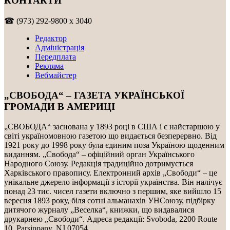
КОНТАКТИ
☎ (973) 292-9800 x 3040
Редактор
Адміністрація
Передплата
Рекляма
Вебмайстер
„СВОБОДА“ – ГАЗЕТА УКРАЇНСЬКОЇ
ГРОМАДИ В АМЕРИЦІ
„СВОБОДА“ заснована у 1893 році в США і є найстаршою у
світі україномовною газетою що видається безперервно. Від
1921 року до 1998 року була єдиним поза Україною щоденним
виданням. „Свобода“ – офіційний орган Українського
Народного Союзу. Редакція традиційно дотримується
Харківського правопису. Електронний архів „Свободи“ – це
унікальне джерело інформації з історії українства. Він налічує
понад 23 тис. чисел газети включно з першим, яке вийшло 15
вересня 1893 року, біля сотні альманахів УНСоюзу, підбірку
дитячого журналу „Веселка“, книжки, що видавалися
друкарнею „Свободи“. Адреса редакції: Svoboda, 2200 Route
10, Parsippany, NJ 07054