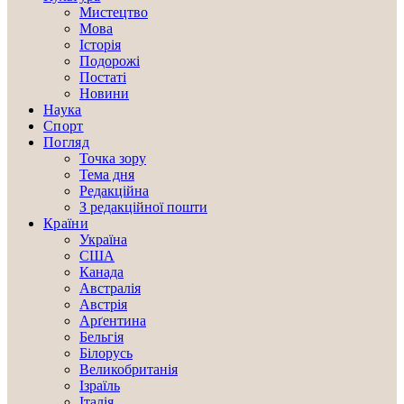
Мистецтво
Мова
Історія
Подорожі
Постаті
Новини
Наука
Спорт
Погляд
Точка зору
Тема дня
Редакційна
З редакційної пошти
Країни
Україна
США
Канада
Австралія
Австрія
Арґентина
Бельгія
Білорусь
Великобританія
Ізраїль
Італія