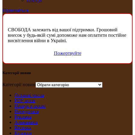
Швеція
Підпишіться
СВОБОДА залежить від вашої підтримки. Грошовий
внесок у будь-якій сумі допоможе нам оплатити постійне
висвітлення війни в Україні.
Пожертвуйте
Категорії новин
Категорії новин
Останні числа
PDF архів
Пошук в архіві
Передплата
Рекляма
Альманахи
Веселка
Книжки